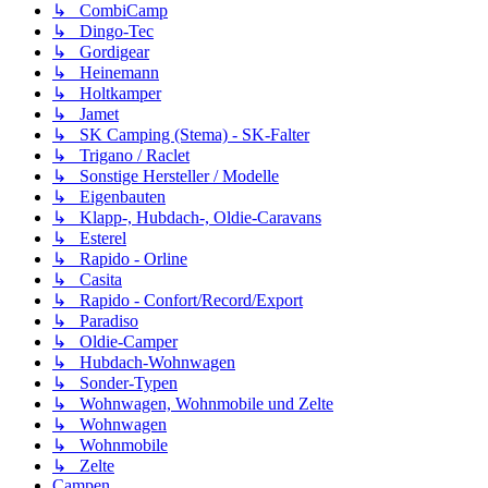
↳ CombiCamp
↳ Dingo-Tec
↳ Gordigear
↳ Heinemann
↳ Holtkamper
↳ Jamet
↳ SK Camping (Stema) - SK-Falter
↳ Trigano / Raclet
↳ Sonstige Hersteller / Modelle
↳ Eigenbauten
↳ Klapp-, Hubdach-, Oldie-Caravans
↳ Esterel
↳ Rapido - Orline
↳ Casita
↳ Rapido - Confort/Record/Export
↳ Paradiso
↳ Oldie-Camper
↳ Hubdach-Wohnwagen
↳ Sonder-Typen
↳ Wohnwagen, Wohnmobile und Zelte
↳ Wohnwagen
↳ Wohnmobile
↳ Zelte
Campen