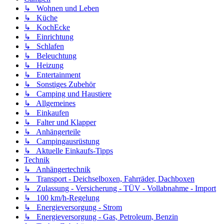
↳ Wohnen und Leben
↳ Küche
↳ KochEcke
↳ Einrichtung
↳ Schlafen
↳ Beleuchtung
↳ Heizung
↳ Entertainment
↳ Sonstiges Zubehör
↳ Camping und Haustiere
↳ Allgemeines
↳ Einkaufen
↳ Falter und Klapper
↳ Anhängerteile
↳ Campingausrüstung
↳ Aktuelle Einkaufs-Tipps
Technik
↳ Anhängertechnik
↳ Transport - Deichselboxen, Fahrräder, Dachboxen
↳ Zulassung - Versicherung - TÜV - Vollabnahme - Import
↳ 100 km/h-Regelung
↳ Energieversorgung - Strom
↳ Energieversorgung - Gas, Petroleum, Benzin