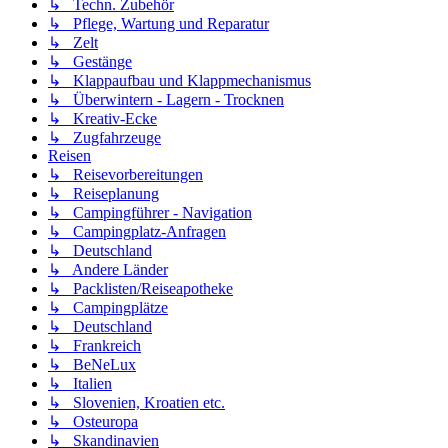
↳ Techn. Zubehör
↳ Pflege, Wartung und Reparatur
↳ Zelt
↳ Gestänge
↳ Klappaufbau und Klappmechanismus
↳ Überwintern - Lagern - Trocknen
↳ Kreativ-Ecke
↳ Zugfahrzeuge
Reisen
↳ Reisevorbereitungen
↳ Reiseplanung
↳ Campingführer - Navigation
↳ Campingplatz-Anfragen
↳ Deutschland
↳ Andere Länder
↳ Packlisten/Reiseapotheke
↳ Campingplätze
↳ Deutschland
↳ Frankreich
↳ BeNeLux
↳ Italien
↳ Slovenien, Kroatien etc.
↳ Osteuropa
↳ Skandinavien