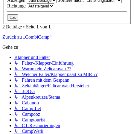
Anzeigen:
Sortiere nach:
Richtung:
2 Beiträge • Seite
1
von
1
Zurück zu „CombiCamp“
Gehe zu
Klapper und Falter
↳ Falter-/Klapper-Einführung
↳ Warum ein Zeltcaravan ??
↳ Welcher Falter/Klapper passt zu MIR ??
↳ Fahren mit dem Gespann
↳ Zeltanhänger/Faltcaravan Hersteller
↳ 3DOG
↳ Alpenkreuzer/Stema
↳ Cabanon
↳ Camp-Let
↳ Campooz
↳ Camptourist
↳ CT-Restaurierungen
↳ CampWerk