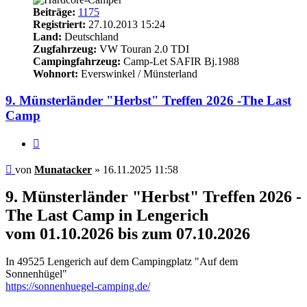
Beiträge:
1175
Registriert:
27.10.2013 15:24
Land:
Deutschland
Zugfahrzeug:
VW Touran 2.0 TDI
Campingfahrzeug:
Camp-Let SAFIR Bj.1988
Wohnort:
Everswinkel / Münsterland
9. Münsterländer "Herbst" Treffen 2026 -The Last
Camp
Zitieren
Beitrag
von
Munatacker
»
16.11.2025 11:58
9. Münsterländer "Herbst" Treffen 2026 -
The Last Camp in Lengerich
vom 01.10.2026 bis zum 07.10.2026
In 49525 Lengerich auf dem Campingplatz "Auf dem
Sonnenhügel"
https://sonnenhuegel-camping.de/