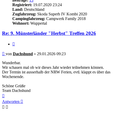
Beiträge:
13
Registriert:
19.07.2020 23:24
Land:
Deutschland
Zugfahrzeug:
Skoda Superb IV Kombi 2020
Campingfahrzeug:
Campwerk Family 2018
Wohnort:
Wuppertal
Re: 9. Münsterländer "Herbst" Treffen 2026
Zitieren
Beitrag
von
Dachshund
»
29.01.2026 09:23
Wunderbar.
Wir schauen mal ob wir dieses Jahr wieder teilnehmen können.
Der Termin ist ausserhalb der NRW Ferien, evtl. klappt es über das
Wochenende.
Schöne Grüße
Team Dachshund
Nach
oben
Antworten