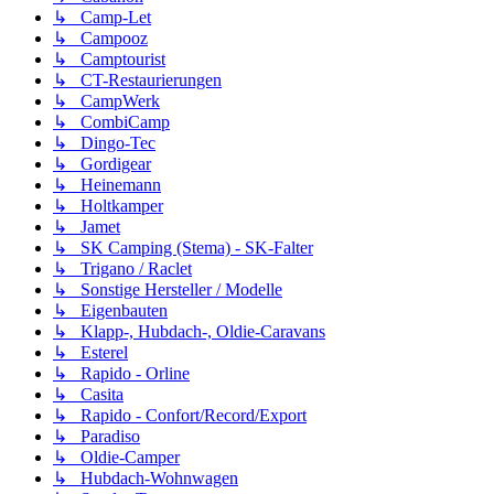
↳ Camp-Let
↳ Campooz
↳ Camptourist
↳ CT-Restaurierungen
↳ CampWerk
↳ CombiCamp
↳ Dingo-Tec
↳ Gordigear
↳ Heinemann
↳ Holtkamper
↳ Jamet
↳ SK Camping (Stema) - SK-Falter
↳ Trigano / Raclet
↳ Sonstige Hersteller / Modelle
↳ Eigenbauten
↳ Klapp-, Hubdach-, Oldie-Caravans
↳ Esterel
↳ Rapido - Orline
↳ Casita
↳ Rapido - Confort/Record/Export
↳ Paradiso
↳ Oldie-Camper
↳ Hubdach-Wohnwagen