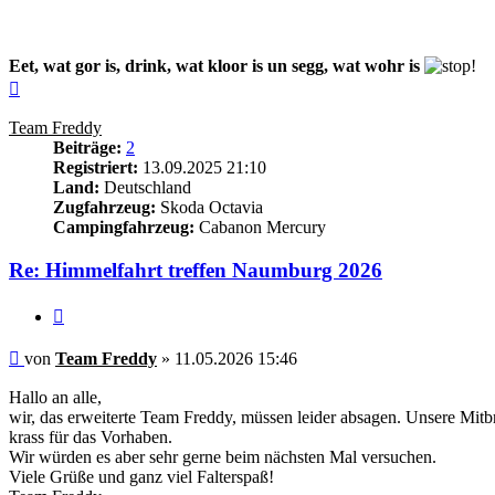
Eet, wat gor is, drink, wat kloor is un segg, wat wohr is
Nach
oben
Team Freddy
Beiträge:
2
Registriert:
13.09.2025 21:10
Land:
Deutschland
Zugfahrzeug:
Skoda Octavia
Campingfahrzeug:
Cabanon Mercury
Re: Himmelfahrt treffen Naumburg 2026
Zitieren
Beitrag
von
Team Freddy
»
11.05.2026 15:46
Hallo an alle,
wir, das erweiterte Team Freddy, müssen leider absagen. Unsere Mitb
krass für das Vorhaben.
Wir würden es aber sehr gerne beim nächsten Mal versuchen.
Viele Grüße und ganz viel Falterspaß!