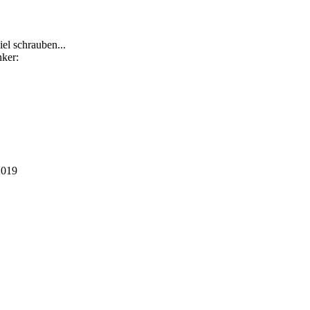
el schrauben...
2019