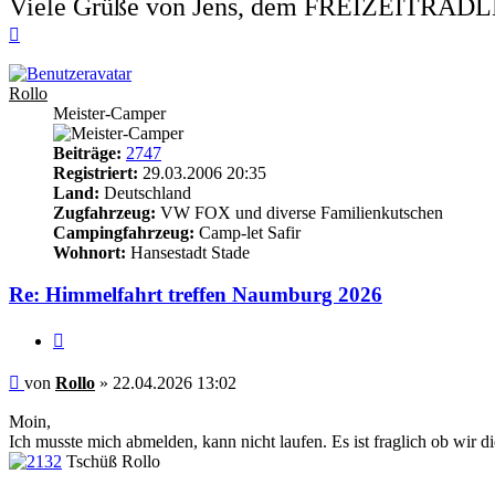
Viele Grüße von Jens, dem FREIZEITRAD
Nach
oben
Rollo
Meister-Camper
Beiträge:
2747
Registriert:
29.03.2006 20:35
Land:
Deutschland
Zugfahrzeug:
VW FOX und diverse Familienkutschen
Campingfahrzeug:
Camp-let Safir
Wohnort:
Hansestadt Stade
Re: Himmelfahrt treffen Naumburg 2026
Zitieren
Beitrag
von
Rollo
»
22.04.2026 13:02
Moin,
Ich musste mich abmelden, kann nicht laufen. Es ist fraglich ob wir
Tschüß Rollo