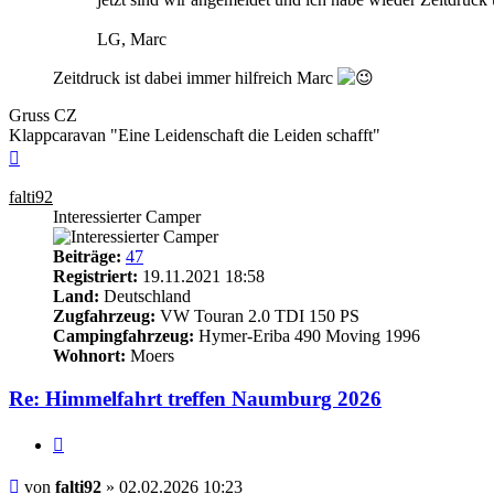
LG, Marc
Zeitdruck ist dabei immer hilfreich Marc
Gruss CZ
Klappcaravan "Eine Leidenschaft die Leiden schafft"
Nach
oben
falti92
Interessierter Camper
Beiträge:
47
Registriert:
19.11.2021 18:58
Land:
Deutschland
Zugfahrzeug:
VW Touran 2.0 TDI 150 PS
Campingfahrzeug:
Hymer-Eriba 490 Moving 1996
Wohnort:
Moers
Re: Himmelfahrt treffen Naumburg 2026
Zitieren
Beitrag
von
falti92
»
02.02.2026 10:23