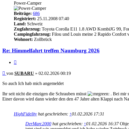
Power-Camper
Beiträge:
686
Registriert:
25.11.2008 07:40
Land:
Schweiz
Zugfahrzeug:
Toyota Corolla E11 1.8 AWD KombiJG 99, Ford
Campingfahrzeug:
Filou und Louis meine 2 Rapido Confort 
Wohnort:
Zollbrück
Re: Himmelfahrt treffen Naumburg 2026
Zitieren
Beitrag
von
SUBARU
»
02.02.2026 00:19
So auch Ich hab mich angemeldet
Ihr seit nicht die einzigen die Schrauben müsst
. Bei mir 
Einer davon wird dann wieder den den 47 Jahre alten Klappi nach N
HighFidelity
hat geschrieben:
↑
01.02.2026 17:31
DerMarc2000
hat geschrieben:
↑
01.02.2026 16:37
Ohje
jetzt sind wir angemeldet und ich habe wieder Zeitdruck