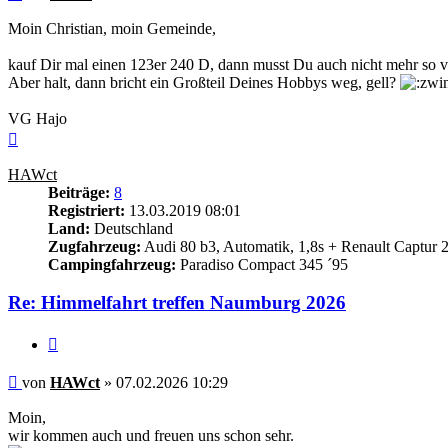
Moin Christian, moin Gemeinde,
kauf Dir mal einen 123er 240 D, dann musst Du auch nicht mehr so vi
Aber halt, dann bricht ein Großteil Deines Hobbys weg, gell?
VG Hajo
Nach
oben
HAWct
Beiträge:
8
Registriert:
13.03.2019 08:01
Land:
Deutschland
Zugfahrzeug:
Audi 80 b3, Automatik, 1,8s + Renault Captur 
Campingfahrzeug:
Paradiso Compact 345 ´95
Re: Himmelfahrt treffen Naumburg 2026
Zitieren
Beitrag
von
HAWct
»
07.02.2026 10:29
Moin,
wir kommen auch und freuen uns schon sehr.