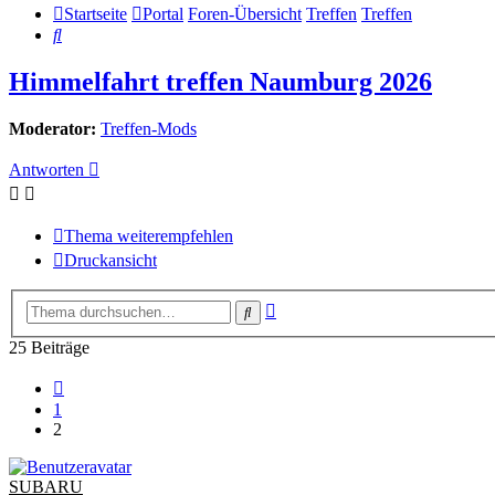
Startseite
Portal
Foren-Übersicht
Treffen
Treffen
Suche
Himmelfahrt treffen Naumburg 2026
Moderator:
Treffen-Mods
Antworten
Thema weiterempfehlen
Druckansicht
Erweiterte
Suche
Suche
25 Beiträge
Vorherige
1
2
SUBARU