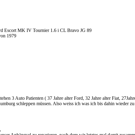
 Escort MK IV Tournier 1.6 i CL Bravo JG 89
von 1979
stehen 3 Auto Patienten ( 37 Jahre alter Ford, 32 Jahre alter Fiat, 27J
aumburg schleppen müssen. Also weiss ich was ich bis dahin wieder zu
,
 unser Anhängsel zu reparieren, nach dem wir letztes mal damit zusamm