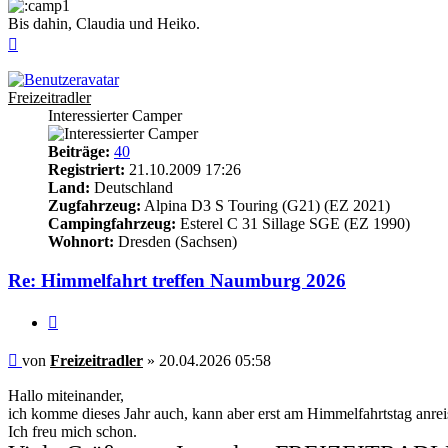
Bis dahin, Claudia und Heiko.
Nach
oben
Freizeitradler
Interessierter Camper
Beiträge:
40
Registriert:
21.10.2009 17:26
Land:
Deutschland
Zugfahrzeug:
Alpina D3 S Touring (G21) (EZ 2021)
Campingfahrzeug:
Esterel C 31 Sillage SGE (EZ 1990)
Wohnort:
Dresden (Sachsen)
Re: Himmelfahrt treffen Naumburg 2026
Zitieren
Beitrag
von
Freizeitradler
»
20.04.2026 05:58
Hallo miteinander,
ich komme dieses Jahr auch, kann aber erst am Himmelfahrtstag anrei
Ich freu mich schon.