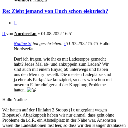
Re: Zieht jemand von Euch schon elektrisch?
Zitieren
Beitrag
von
Nordseefan
»
01.08.2022 16:51
Nadine St
hat geschrieben:
↑
31.07.2022 15:13
Hallo
Nordseefan
Darf ich fragen, wie ihr es mit Ladestopps gemacht
habt? Jedes Mal ab- und ankuppeln zum Laden? Wir
sind auch mit einem Enyaq 60 unterwegs und haben
uns den Mercury bestellt. Die meisten Ladeplätze sind
ja eher als Parkplätze konzipiert, so dass wir schon mit
unserem Fahrradträger auf der Kupplung Probleme
hatten.
Hallo Nadine
Wir hatten auf der Hinfahrt 2 Stopps (1x ungeplant wegen
Biopause). Abgekuppelt haben wir nur einmal, dass geht ohne
Probleme da i.d.R. ein Abstellplatz in der Nähe war. Ansonsten
waren die Ladestationen fast leer, so dass wir den Hänger dranlassen