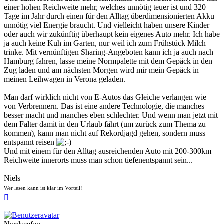
einer hohen Reichweite mehr, welches unnötig teuer ist und 320
Tage im Jahr durch einen für den Alltag überdimensionierten Akku
unnötig viel Energie braucht. Und vielleicht haben unsere Kinder
oder auch wir zukünftig überhaupt kein eigenes Auto mehr. Ich habe
ja auch keine Kuh im Garten, nur weil ich zum Frühstück Milch
trinke. Mit vernünftigen Sharing-Angeboten kann ich ja auch nach
Hamburg fahren, lasse meine Normpalette mit dem Gepäck in den
Zug laden und am nächsten Morgen wird mir mein Gepäck in
meinen Leihwagen in Verona geladen.
Man darf wirklich nicht von E-Autos das Gleiche verlangen wie
von Verbrennern. Das ist eine andere Technologie, die manches
besser macht und manches eben schlechter. Und wenn man jetzt mit
dem Falter damit in den Urlaub fährt (um zurück zum Thema zu
kommen), kann man nicht auf Rekordjagd gehen, sondern muss
entspannt reisen
Und mit einem für den Alltag ausreichenden Auto mit 200-300km
Reichweite innerorts muss man schon tiefenentspannt sein...
Niels
Wer lesen kann ist klar im Vorteil!
Nach
oben