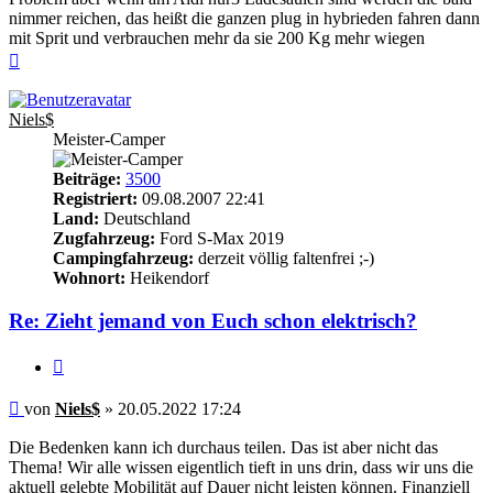
nimmer reichen, das heißt die ganzen plug in hybrieden fahren dann
mit Sprit und verbrauchen mehr da sie 200 Kg mehr wiegen
Nach
oben
Niels$
Meister-Camper
Beiträge:
3500
Registriert:
09.08.2007 22:41
Land:
Deutschland
Zugfahrzeug:
Ford S-Max 2019
Campingfahrzeug:
derzeit völlig faltenfrei ;-)
Wohnort:
Heikendorf
Re: Zieht jemand von Euch schon elektrisch?
Zitieren
Beitrag
von
Niels$
»
20.05.2022 17:24
Die Bedenken kann ich durchaus teilen. Das ist aber nicht das
Thema! Wir alle wissen eigentlich tieft in uns drin, dass wir uns die
aktuell gelebte Mobilität auf Dauer nicht leisten können. Finanziell