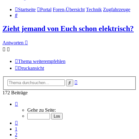
Startseite
Portal
Foren-Übersicht
Technik
Zugfahrzeuge
Suche
Zieht jemand von Euch schon elektrisch?
Antworten
Thema weiterempfehlen
Druckansicht
Erweiterte
Suche
Suche
172 Beiträge
Seite
3
Gehe zu Seite:
von
12
Vorherige
1
2