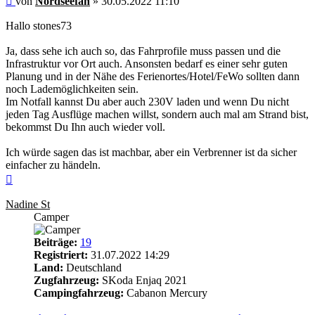
von
Nordseefan
»
30.05.2022 11:10
Hallo stones73
Ja, dass sehe ich auch so, das Fahrprofile muss passen und die
Infrastruktur vor Ort auch. Ansonsten bedarf es einer sehr guten
Planung und in der Nähe des Ferienortes/Hotel/FeWo sollten dann
noch Lademöglichkeiten sein.
Im Notfall kannst Du aber auch 230V laden und wenn Du nicht
jeden Tag Ausflüge machen willst, sondern auch mal am Strand bist,
bekommst Du Ihn auch wieder voll.
Ich würde sagen das ist machbar, aber ein Verbrenner ist da sicher
einfacher zu händeln.
Nach
oben
Nadine St
Camper
Beiträge:
19
Registriert:
31.07.2022 14:29
Land:
Deutschland
Zugfahrzeug:
SKoda Enjaq 2021
Campingfahrzeug:
Cabanon Mercury