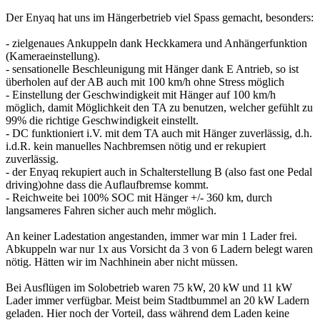
Der Enyaq hat uns im Hängerbetrieb viel Spass gemacht, besonders:
- zielgenaues Ankuppeln dank Heckkamera und Anhängerfunktion
(Kameraeinstellung).
- sensationelle Beschleunigung mit Hänger dank E Antrieb, so ist
überholen auf der AB auch mit 100 km/h ohne Stress möglich
- Einstellung der Geschwindigkeit mit Hänger auf 100 km/h
möglich, damit Möglichkeit den TA zu benutzen, welcher gefühlt zu
99% die richtige Geschwindigkeit einstellt.
- DC funktioniert i.V. mit dem TA auch mit Hänger zuverlässig, d.h.
i.d.R. kein manuelles Nachbremsen nötig und er rekupiert
zuverlässig.
- der Enyaq rekupiert auch in Schalterstellung B (also fast one Pedal
driving)ohne dass die Auflaufbremse kommt.
- Reichweite bei 100% SOC mit Hänger +/- 360 km, durch
langsameres Fahren sicher auch mehr möglich.
An keiner Ladestation angestanden, immer war min 1 Lader frei.
Abkuppeln war nur 1x aus Vorsicht da 3 von 6 Ladern belegt waren
nötig. Hätten wir im Nachhinein aber nicht müssen.
Bei Ausflügen im Solobetrieb waren 75 kW, 20 kW und 11 kW
Lader immer verfügbar. Meist beim Stadtbummel an 20 kW Ladern
geladen. Hier noch der Vorteil, dass während dem Laden keine