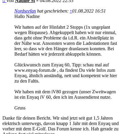
von
Nadine St
»
04.08.2022 22:35
Nordseefan
hat geschrieben:
↑
01.08.2022 16:51
Hallo Nadine
Wir hatten auf der Hinfahrt 2 Stopps (1x ungeplant
wegen Biopause). Abgekuppelt haben wir nur einmal,
dass geht ohne Probleme da i.d.R. ein Abstellplatz in
der Nähe war. Ansonsten waren die Ladestationen fast
leer, so dass wir den Hänger dranlassen konnten. Bei
Bedarf hätten wir jederzeit abkuppeln können.
Glückwunsch zum Enyaq 60, Tipp: schau mal auf
www.enyaq-forum.de , da findest Du viele Infos zum
Enyaq, ähnlich anständig, nett und kompetent wie hier
zu den Faltis.
Wir haben mit dem iV80 gezogen (unser Zweitwagen
ist ein Enyaq iV 60, den ich im Aussendienst nutze.
Gruss
Danke für deinen Bericht. Wir sind jetzt seit gut 1,5 Jahren
elektrisch unterwegs, davon knapp 1 Jahr mit dem Enyaq und
vorher mit dem E-Golf. Das Forum kenne ich. Hab gerade zu