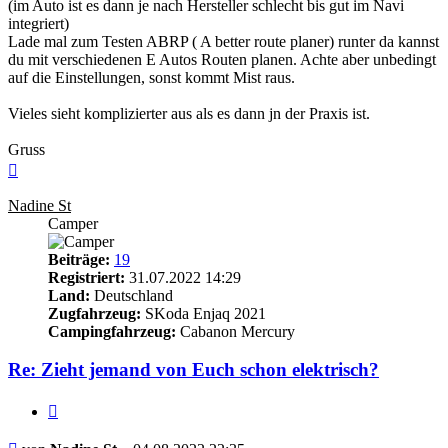
(im Auto ist es dann je nach Hersteller schlecht bis gut im Navi
integriert)
Lade mal zum Testen ABRP ( A better route planer) runter da kannst
du mit verschiedenen E Autos Routen planen. Achte aber unbedingt
auf die Einstellungen, sonst kommt Mist raus.
Vieles sieht komplizierter aus als es dann jn der Praxis ist.
Gruss
Nach
oben
Nadine St
Camper
Beiträge:
19
Registriert:
31.07.2022 14:29
Land:
Deutschland
Zugfahrzeug:
SKoda Enjaq 2021
Campingfahrzeug:
Cabanon Mercury
Re: Zieht jemand von Euch schon elektrisch?
Zitieren
Beitrag