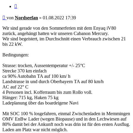
Zitieren
Beitrag
von
Nordseefan
»
01.08.2022 17:39
Wir sind gerade von den Sommerferien mit dem Enyaq iV80
zurück, angehängt hatten wir unseren Cabanon Mercury.
Wir sind begeistert, im Durchschnitt einen Verbrauch zwischen 21
bis 22 kW.
Bedingungen:
Strasse: trocken, Aussentemperatur +/- 25°C
Strecke 370 km einfach
ca 90% Autobahn TA auf 100 km/ h
Landstrasse in und durch Oberbayern TA auf 80 km/h
AC auf 22° C
4 Personen incl. Kofferraum bis zum Rollo voll.
Hänger: 715 kg, Haken 75 kg
Ladeplanung über das boardeigene Navi
Mit SOC 100 % losgefahren, einmal Zwischenladen in Memmingen
OMV EnBw Lader (wegen Biopause) und in den Lechwiesen auf
80% damit bei der Ankunft noch was drin ist für den ersten Ausflug.
Laden am Platz war nicht möglich.