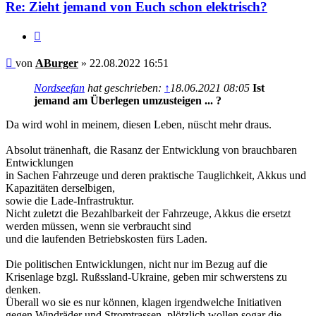
Re: Zieht jemand von Euch schon elektrisch?
Zitieren
Beitrag
von
ABurger
»
22.08.2022 16:51
Nordseefan
hat geschrieben:
↑
18.06.2021 08:05
Ist
jemand am Überlegen umzusteigen ... ?
Da wird wohl in meinem, diesen Leben, nüscht mehr draus.
Absolut tränenhaft, die Rasanz der Entwicklung von brauchbaren
Entwicklungen
in Sachen Fahrzeuge und deren praktische Tauglichkeit, Akkus und
Kapazitäten derselbigen,
sowie die Lade-Infrastruktur.
Nicht zuletzt die Bezahlbarkeit der Fahrzeuge, Akkus die ersetzt
werden müssen, wenn sie verbraucht sind
und die laufenden Betriebskosten fürs Laden.
Die politischen Entwicklungen, nicht nur im Bezug auf die
Krisenlage bzgl. Rußssland-Ukraine, geben mir schwerstens zu
denken.
Überall wo sie es nur können, klagen irgendwelche Initiativen
gegen Windräder und Stromtrassen, plötzlich wollen sogar die