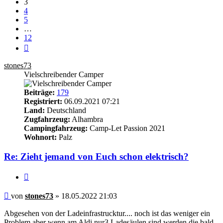
3
4
5
…
12
Nächste
stones73
Vielschreibender Camper
Beiträge:
179
Registriert:
06.09.2021 07:21
Land:
Deutschland
Zugfahrzeug:
Alhambra
Campingfahrzeug:
Camp-Let Passion 2021
Wohnort:
Palz
Re: Zieht jemand von Euch schon elektrisch?
Zitieren
Beitrag
von
stones73
»
18.05.2022 21:03
Abgesehen von der Ladeinfrastrucktur.... noch ist das weniger ein
Problem aber wenn am Aldi nur3 Ladesäulen sind werden die bald