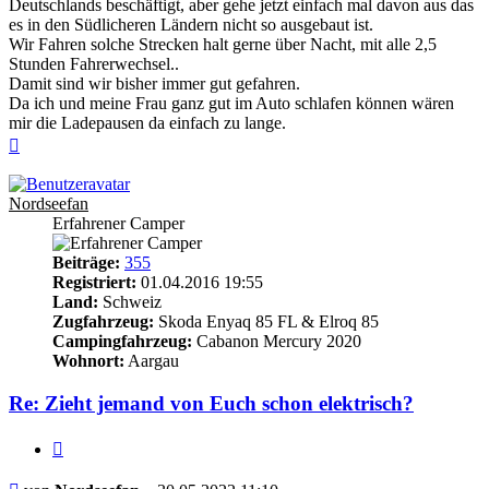
Deutschlands beschäftigt, aber gehe jetzt einfach mal davon aus das
es in den Südlicheren Ländern nicht so ausgebaut ist.
Wir Fahren solche Strecken halt gerne über Nacht, mit alle 2,5
Stunden Fahrerwechsel..
Damit sind wir bisher immer gut gefahren.
Da ich und meine Frau ganz gut im Auto schlafen können wären
mir die Ladepausen da einfach zu lange.
Nach
oben
Nordseefan
Erfahrener Camper
Beiträge:
355
Registriert:
01.04.2016 19:55
Land:
Schweiz
Zugfahrzeug:
Skoda Enyaq 85 FL & Elroq 85
Campingfahrzeug:
Cabanon Mercury 2020
Wohnort:
Aargau
Re: Zieht jemand von Euch schon elektrisch?
Zitieren
Beitrag