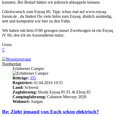
konnten. Bei Bedarf hätten wir jederzeit abkuppeln können.
Glückwunsch zum Enyaq 60, Tipp: schau mal auf www.enyaq-
forum.de , da findest Du viele Infos zum Enyaq, ähnlich anständig,
nett und kompetent wie hier zu den Faltis.
Wir haben mit dem iV80 gezogen (unser Zweitwagen ist ein Enyaq
iV 60, den ich im Aussendienst nutze.
Gruss
Nach
oben
Nordseefan
Erfahrener Camper
Beiträge:
355
Registriert:
01.04.2016 19:55
Land:
Schweiz
Zugfahrzeug:
Skoda Enyaq 85 FL & Elroq 85
Campingfahrzeug:
Cabanon Mercury 2020
Wohnort:
Aargau
Re: Zieht jemand von Euch schon elektrisch?