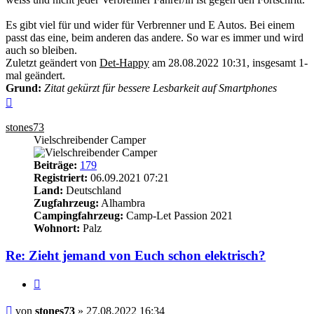
Es gibt viel für und wider für Verbrenner und E Autos. Bei einem
passt das eine, beim anderen das andere. So war es immer und wird
auch so bleiben.
Zuletzt geändert von
Det-Happy
am 28.08.2022 10:31, insgesamt 1-
mal geändert.
Grund:
Zitat gekürzt für bessere Lesbarkeit auf Smartphones
Nach
oben
stones73
Vielschreibender Camper
Beiträge:
179
Registriert:
06.09.2021 07:21
Land:
Deutschland
Zugfahrzeug:
Alhambra
Campingfahrzeug:
Camp-Let Passion 2021
Wohnort:
Palz
Re: Zieht jemand von Euch schon elektrisch?
Zitieren
Beitrag
von
stones73
»
27.08.2022 16:34