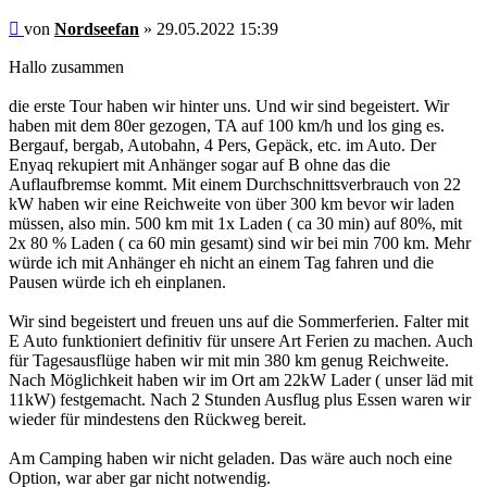
Beitrag
von
Nordseefan
»
29.05.2022 15:39
Hallo zusammen
die erste Tour haben wir hinter uns. Und wir sind begeistert. Wir
haben mit dem 80er gezogen, TA auf 100 km/h und los ging es.
Bergauf, bergab, Autobahn, 4 Pers, Gepäck, etc. im Auto. Der
Enyaq rekupiert mit Anhänger sogar auf B ohne das die
Auflaufbremse kommt. Mit einem Durchschnittsverbrauch von 22
kW haben wir eine Reichweite von über 300 km bevor wir laden
müssen, also min. 500 km mit 1x Laden ( ca 30 min) auf 80%, mit
2x 80 % Laden ( ca 60 min gesamt) sind wir bei min 700 km. Mehr
würde ich mit Anhänger eh nicht an einem Tag fahren und die
Pausen würde ich eh einplanen.
Wir sind begeistert und freuen uns auf die Sommerferien. Falter mit
E Auto funktioniert definitiv für unsere Art Ferien zu machen. Auch
für Tagesausflüge haben wir mit min 380 km genug Reichweite.
Nach Möglichkeit haben wir im Ort am 22kW Lader ( unser läd mit
11kW) festgemacht. Nach 2 Stunden Ausflug plus Essen waren wir
wieder für mindestens den Rückweg bereit.
Am Camping haben wir nicht geladen. Das wäre auch noch eine
Option, war aber gar nicht notwendig.