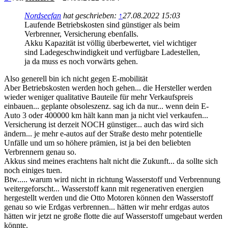
Nordseefan
hat geschrieben:
↑
27.08.2022 15:03
Laufende Betriebskosten sind günstiger als beim
Verbrenner, Versicherung ebenfalls.
Akku Kapazität ist völlig überbewertet, viel wichtiger
sind Ladegeschwindigkeit und verfügbare Ladestellen,
ja da muss es noch vorwärts gehen.
Also generell bin ich nicht gegen E-mobilität
Aber Betriebskosten werden hoch gehen... die Hersteller werden
wieder weniger qualitative Bauteile für mehr Verkaufspreis
einbauen... geplante obsoleszenz. sag ich da nur... wenn dein E-
Auto 3 oder 400000 km hält kann man ja nicht viel verkaufen...
Versicherung ist derzeit NOCH günstiger... auch das wird sich
ändern... je mehr e-autos auf der Straße desto mehr potentielle
Unfälle und um so höhere prämien, ist ja bei den beliebten
Verbrennern genau so.
Akkus sind meines erachtens halt nicht die Zukunft... da sollte sich
noch einiges tuen.
Btw..... warum wird nicht in richtung Wasserstoff und Verbrennung
weitergeforscht... Wasserstoff kann mit regenerativen energien
hergestellt werden und die Otto Motoren können den Wasserstoff
genau so wie Erdgas verbrennen... hätten wir mehr erdgas autos
hätten wir jetzt ne große flotte die auf Wasserstoff umgebaut werden
könnte.