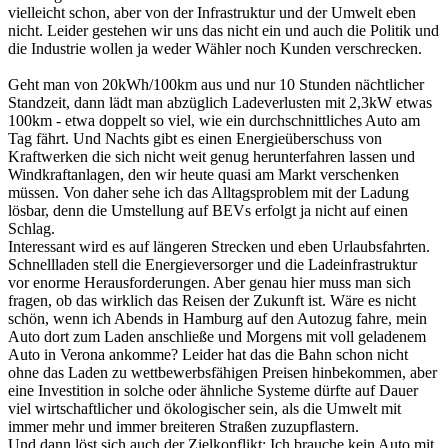
vielleicht schon, aber von der Infrastruktur und der Umwelt eben
nicht. Leider gestehen wir uns das nicht ein und auch die Politik und
die Industrie wollen ja weder Wähler noch Kunden verschrecken.
Geht man von 20kWh/100km aus und nur 10 Stunden nächtlicher
Standzeit, dann lädt man abzüglich Ladeverlusten mit 2,3kW etwas
100km - etwa doppelt so viel, wie ein durchschnittliches Auto am
Tag fährt. Und Nachts gibt es einen Energieüberschuss von
Kraftwerken die sich nicht weit genug herunterfahren lassen und
Windkraftanlagen, den wir heute quasi am Markt verschenken
müssen. Von daher sehe ich das Alltagsproblem mit der Ladung
lösbar, denn die Umstellung auf BEVs erfolgt ja nicht auf einen
Schlag.
Interessant wird es auf längeren Strecken und eben Urlaubsfahrten.
Schnellladen stell die Energieversorger und die Ladeinfrastruktur
vor enorme Herausforderungen. Aber genau hier muss man sich
fragen, ob das wirklich das Reisen der Zukunft ist. Wäre es nicht
schön, wenn ich Abends in Hamburg auf den Autozug fahre, mein
Auto dort zum Laden anschließe und Morgens mit voll geladenem
Auto in Verona ankomme? Leider hat das die Bahn schon nicht
ohne das Laden zu wettbewerbsfähigen Preisen hinbekommen, aber
eine Investition in solche oder ähnliche Systeme dürfte auf Dauer
viel wirtschaftlicher und ökologischer sein, als die Umwelt mit
immer mehr und immer breiteren Straßen zuzupflastern.
Und dann löst sich auch der Zielkonflikt: Ich brauche kein Auto mit