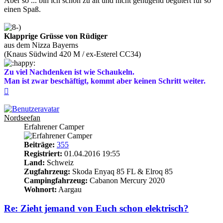
Aber so ... bin ich schon zu alt und nicht genügend begütert für so
einen Spaß.
Klapprige Grüsse von Rüdiger
aus dem Nizza Bayerns
(Knaus Südwind 420 M / ex-Esterel CC34)
Zu viel Nachdenken ist wie Schaukeln.
Man ist zwar beschäftigt, kommt aber keinen Schritt weiter.
Nach
oben
Nordseefan
Erfahrener Camper
Beiträge:
355
Registriert:
01.04.2016 19:55
Land:
Schweiz
Zugfahrzeug:
Skoda Enyaq 85 FL & Elroq 85
Campingfahrzeug:
Cabanon Mercury 2020
Wohnort:
Aargau
Re: Zieht jemand von Euch schon elektrisch?