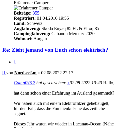
Erfahrener Camper
Beiträge:
355
Registriert:
01.04.2016 19:55
Land:
Schweiz
Zugfahrzeug:
Skoda Enyaq 85 FL & Elroq 85
Campingfahrzeug:
Cabanon Mercury 2020
Wohnort:
Aargau
Re: Zieht jemand von Euch schon elektrisch?
Zitieren
Beitrag
von
Nordseefan
»
02.08.2022 22:17
Campi2017
hat geschrieben:
↑
02.08.2022 10:40
Hallo,
hat denn schon einer Erfahrung im Ausland gesammelt?
Wir haben auch mit einem Elektroflitzer geliebäugelt,
für den Fall, dass die Familienkutsche das zeitliche
segnet.
Dieses Jahr waren wir wieder in Lacanau-Ocean (Nähe