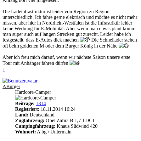
Anfang dort viel mitgelesen.
Die Ladeinfrastruktur ist leider von Region zu Region
unterschiedlich. Ich fahre gerne elektrisch und möchte es nicht mehr
missen, aber hier in Nordrhein-Westfalen ist die Infrastriktir leider
keine Werbung für E-Mobilität. Aber wenn man etwas plant kommt
man super auch auf langen Strecken gut zurecht. Leider habe ich
festgestellt, dass E-Autos dick machen
Die Schnellader stehen
oft beim goldenen M oder dem Burger König in der Nähe
Aber ich freu mich darauf, wenn wir nächste Saison unsere erste
Tour mit Anhänger fahren dürfen
Nach
oben
ABurger
Hardcore-Camper
Beiträge:
1314
Registriert:
18.11.2014 16:24
Land:
Deutschland
Zugfahrzeug:
Opel Zafira B 1,7 TDCI
Campingfahrzeug:
Knaus Südwind 420
Wohnort:
A'bg / Untermain