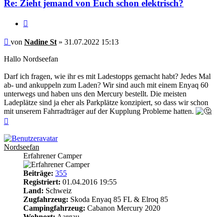
Re: Zieht jemand von Euch schon elektrisch?
Zitieren
Beitrag
von
Nadine St
»
31.07.2022 15:13
Hallo Nordseefan
Darf ich fragen, wie ihr es mit Ladestopps gemacht habt? Jedes Mal
ab- und ankuppeln zum Laden? Wir sind auch mit einem Enyaq 60
unterwegs und haben uns den Mercury bestellt. Die meisten
Ladeplätze sind ja eher als Parkplätze konzipiert, so dass wir schon
mit unserem Fahrradträger auf der Kupplung Probleme hatten.
Nach
oben
Nordseefan
Erfahrener Camper
Beiträge:
355
Registriert:
01.04.2016 19:55
Land:
Schweiz
Zugfahrzeug:
Skoda Enyaq 85 FL & Elroq 85
Campingfahrzeug:
Cabanon Mercury 2020
Wohnort:
Aargau