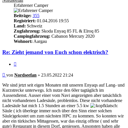
Nordseefan
Erfahrener Camper
Beiträge:
355
Registriert:
01.04.2016 19:55
Land:
Schweiz
Zugfahrzeug:
Skoda Enyaq 85 FL & Elroq 85
Campingfahrzeug:
Cabanon Mercury 2020
Wohnort:
Aargau
Re: Zieht jemand von Euch schon elektrisch?
Zitieren
Beitrag
von
Nordseefan
»
23.05.2022 21:24
Wir sind jetzt seit eigen Monaten mit unseren Enyaqs auf Lang- und
Kurzstrecke unterwegs. Ich nutze den 60er tagtäglich im
Aussendienst. Ausser einer vom Navi angezeigten aber tatsächlich
nicht vorhandenen Ladesäule, problemlos. Diese nicht vorhandene
Ladesäule hat mich 1.5 Stunden an einer 5.5 kw
Säule ( ich überlege immer noch über den Sinn einer solchen
Säule)gekostet um zum nächsten HPC zu kommen. So konnten wir
aber ein türkisches Mittagessen, war das einzig offene ( und sehr
gute) Restaurant in diesem Dorf, geniessen. Ansonsten haben alle