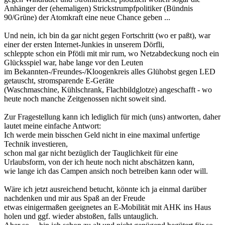
Anhänger der (ehemaligen) Strickstrumpfpolitiker (Bündnis
90/Grüne) der Atomkraft eine neue Chance geben ...
Und nein, ich bin da gar nicht gegen Fortschritt (wo er paßt), war
einer der ersten Internet-Junkies in unserem Dörfli,
schleppte schon ein Pfötli mit mir rum, wo Netzabdeckung noch ein
Glücksspiel war, habe lange vor den Leuten
im Bekannten-/Freundes-/Kloogenkreis alles Glühobst gegen LED
getauscht, stromsparende E-Geräte
(Waschmaschine, Kühlschrank, Flachbildglotze) angeschafft - wo
heute noch manche Zeitgenossen nicht soweit sind.
Zur Fragestellung kann ich lediglich für mich (uns) antworten, daher
lautet meine einfache Antwort:
Ich werde mein bisschen Geld nicht in eine maximal unfertige
Technik investieren,
schon mal gar nicht bezüglich der Tauglichkeit für eine
Urlaubsform, von der ich heute noch nicht abschätzen kann,
wie lange ich das Campen ansich noch betreiben kann oder will.
Wäre ich jetzt ausreichend betucht, könnte ich ja einmal darüber
nachdenken und mir aus Spaß an der Freude
etwas einigermaßen geeignetes an E-Mobilität mit AHK ins Haus
holen und ggf. wieder abstoßen, falls untauglich.