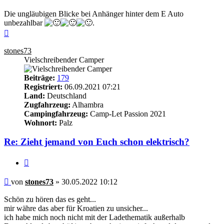
Die ungläubigen Blicke bei Anhänger hinter dem E Auto
unbezahlbar
.
Nach
oben
stones73
Vielschreibender Camper
Beiträge:
179
Registriert:
06.09.2021 07:21
Land:
Deutschland
Zugfahrzeug:
Alhambra
Campingfahrzeug:
Camp-Let Passion 2021
Wohnort:
Palz
Re: Zieht jemand von Euch schon elektrisch?
Zitieren
Beitrag
von
stones73
»
30.05.2022 10:12
Schön zu hören das es geht...
mir währe das aber für Kroatien zu unsicher...
ich habe mich noch nicht mit der Ladethematik außerhalb