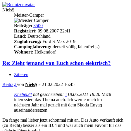
Niels$
Meister-Camper
Beiträge:
3500
Registriert:
09.08.2007 22:41
Land:
Deutschland
Zugfahrzeug:
Ford S-Max 2019
Campingfahrzeug:
derzeit völlig faltenfrei ;-)
Wohnort:
Heikendorf
Re: Zieht jemand von Euch schon elektrisch?
Zitieren
Beitrag
von
Niels$
»
21.02.2022 16:45
Knebel24
hat geschrieben:
↑
18.06.2021 18:20
Mich
interessiert das Thema auch. Ich werde mich im
nächsten Jahr mal gezielt mit dem Skoda Enyaq
auseinandersetzen.
Da fange mal lieber jetzt schonmal mit an. Das Auto verkauft sich
(zu Recht) besser als ein ID.4 und war auch mein Favorit für das
nächste Dienstmobil.