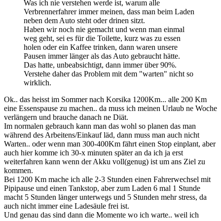
Was ich nie verstehen werde ist, warum alle
Verbrennerfahrer immer meinen, dass man beim Laden
neben dem Auto steht oder drinen sitzt.
Haben wir noch nie gemacht und wenn man einmal
weg geht, sei es für die Toilette, kurz was zu essen
holen oder ein Kaffee trinken, dann waren unsere
Pausen immer länger als das Auto gebraucht hätte.
Das hatte, unbeabsichtigt, dann immer über 90%.
Verstehe daher das Problem mit dem "warten" nicht so
wirklich.
Ok.. das heisst im Sommer nach Korsika 1200Km... alle 200 Km
eine Essenspause zu machen.. da muss ich meinen Urlaub ne Woche
verlängern und brauche danach ne Diät.
Im normalen gebrauch kann man das wohl so planen das man
während des Arbeitens/Einkauf läd, dann muss man auch nicht
Warten.. oder wenn man 300-400Km fährt einen Stop einplant, aber
auch hier komme ich 30-x minuten später an da ich ja erst
weiterfahren kann wenn der Akku voll(genug) ist um ans Ziel zu
kommen.
Bei 1200 Km mache ich alle 2-3 Stunden einen Fahrerwechsel mit
Pipipause und einen Tankstop, aber zum Laden 6 mal 1 Stunde
macht 5 Stunden länger unterwegs und 5 Stunden mehr stress, da
auch nicht immer eine Ladesäule frei ist.
Und genau das sind dann die Momente wo ich warte.. weil ich