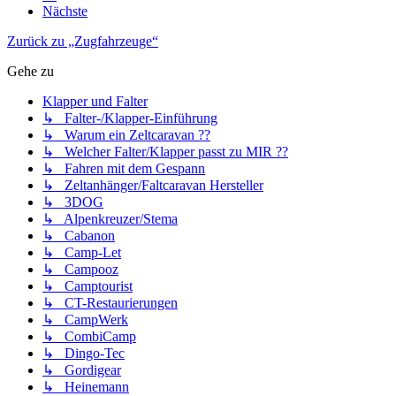
Nächste
Zurück zu „Zugfahrzeuge“
Gehe zu
Klapper und Falter
↳ Falter-/Klapper-Einführung
↳ Warum ein Zeltcaravan ??
↳ Welcher Falter/Klapper passt zu MIR ??
↳ Fahren mit dem Gespann
↳ Zeltanhänger/Faltcaravan Hersteller
↳ 3DOG
↳ Alpenkreuzer/Stema
↳ Cabanon
↳ Camp-Let
↳ Campooz
↳ Camptourist
↳ CT-Restaurierungen
↳ CampWerk
↳ CombiCamp
↳ Dingo-Tec
↳ Gordigear
↳ Heinemann