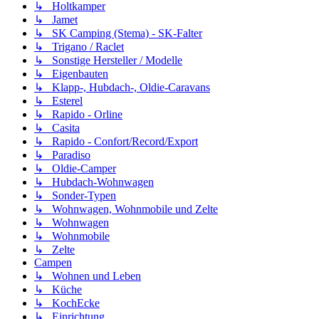
↳ Holtkamper
↳ Jamet
↳ SK Camping (Stema) - SK-Falter
↳ Trigano / Raclet
↳ Sonstige Hersteller / Modelle
↳ Eigenbauten
↳ Klapp-, Hubdach-, Oldie-Caravans
↳ Esterel
↳ Rapido - Orline
↳ Casita
↳ Rapido - Confort/Record/Export
↳ Paradiso
↳ Oldie-Camper
↳ Hubdach-Wohnwagen
↳ Sonder-Typen
↳ Wohnwagen, Wohnmobile und Zelte
↳ Wohnwagen
↳ Wohnmobile
↳ Zelte
Campen
↳ Wohnen und Leben
↳ Küche
↳ KochEcke
↳ Einrichtung