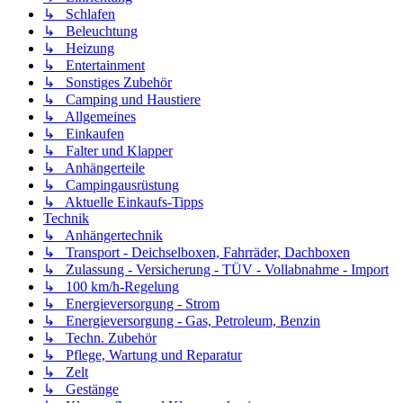
↳ Schlafen
↳ Beleuchtung
↳ Heizung
↳ Entertainment
↳ Sonstiges Zubehör
↳ Camping und Haustiere
↳ Allgemeines
↳ Einkaufen
↳ Falter und Klapper
↳ Anhängerteile
↳ Campingausrüstung
↳ Aktuelle Einkaufs-Tipps
Technik
↳ Anhängertechnik
↳ Transport - Deichselboxen, Fahrräder, Dachboxen
↳ Zulassung - Versicherung - TÜV - Vollabnahme - Import
↳ 100 km/h-Regelung
↳ Energieversorgung - Strom
↳ Energieversorgung - Gas, Petroleum, Benzin
↳ Techn. Zubehör
↳ Pflege, Wartung und Reparatur
↳ Zelt
↳ Gestänge