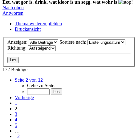
Eet, wat gor is, drink, wat kloor is un segg, wat wohr is
Nach oben
Antworten
Thema weiterempfehlen
Druckansicht
Anzeigen:
Sortiere nach:
Richtung:
172 Beiträge
Seite
2
von
12
Gehe zu Seite:
Vorherige
1
2
3
4
5
…
12