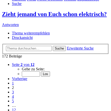
Suche
Zieht jemand von Euch schon elektrisch?
Antworten
Thema weiterempfehlen
Druckansicht
Erweiterte Suche
Suche
172 Beiträge
Seite
2
von
12
Gehe zu Seite:
Vorherige
1
2
3
4
5
…
12