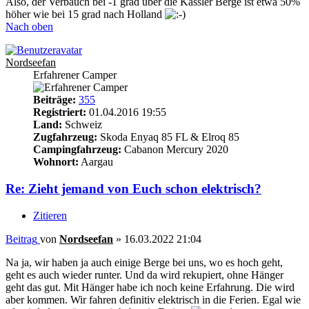
Also, der Verbauch bei -1 grad über die Kassler Berge ist etwa 50%
höher wie bei 15 grad nach Holland
Nach oben
Nordseefan
Erfahrener Camper
Beiträge:
355
Registriert:
01.04.2016 19:55
Land:
Schweiz
Zugfahrzeug:
Skoda Enyaq 85 FL & Elroq 85
Campingfahrzeug:
Cabanon Mercury 2020
Wohnort:
Aargau
Re: Zieht jemand von Euch schon elektrisch?
Zitieren
Beitrag
von
Nordseefan
»
16.03.2022 21:04
Na ja, wir haben ja auch einige Berge bei uns, wo es hoch geht,
geht es auch wieder runter. Und da wird rekupiert, ohne Hänger
geht das gut. Mit Hänger habe ich noch keine Erfahrung. Die wird
aber kommen. Wir fahren definitiv elektrisch in die Ferien. Egal wie