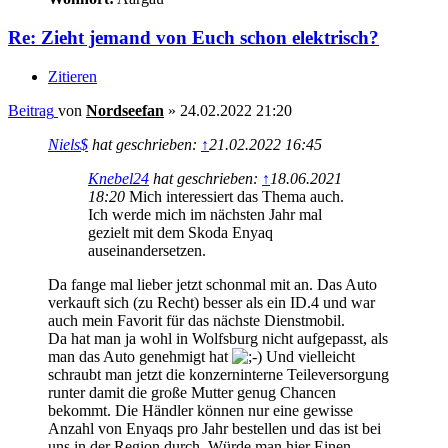
Re: Zieht jemand von Euch schon elektrisch?
Zitieren
Beitrag
von
Nordseefan
»
24.02.2022 21:20
Niels$
hat geschrieben:
↑
21.02.2022 16:45
Knebel24
hat geschrieben:
↑
18.06.2021
18:20
Mich interessiert das Thema auch.
Ich werde mich im nächsten Jahr mal
gezielt mit dem Skoda Enyaq
auseinandersetzen.
Da fange mal lieber jetzt schonmal mit an. Das Auto
verkauft sich (zu Recht) besser als ein ID.4 und war
auch mein Favorit für das nächste Dienstmobil.
Da hat man ja wohl in Wolfsburg nicht aufgepasst, als
man das Auto genehmigt hat
Und vielleicht
schraubt man jetzt die konzerninterne Teileversorgung
runter damit die große Mutter genug Chancen
bekommt. Die Händler können nur eine gewisse
Anzahl von Enyaqs pro Jahr bestellen und das ist bei
uns in der Region durch. Würde man hier Einen