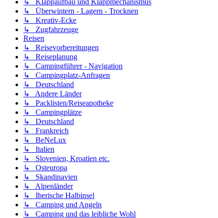
↳ Klappaufbau und Klappmechanismus
↳ Überwintern - Lagern - Trocknen
↳ Kreativ-Ecke
↳ Zugfahrzeuge
Reisen
↳ Reisevorbereitungen
↳ Reiseplanung
↳ Campingführer - Navigation
↳ Campingplatz-Anfragen
↳ Deutschland
↳ Andere Länder
↳ Packlisten/Reiseapotheke
↳ Campingplätze
↳ Deutschland
↳ Frankreich
↳ BeNeLux
↳ Italien
↳ Slovenien, Kroatien etc.
↳ Osteuropa
↳ Skandinavien
↳ Alpenländer
↳ Iberische Halbinsel
↳ Camping und Angeln
↳ Camping und das leibliche Wohl