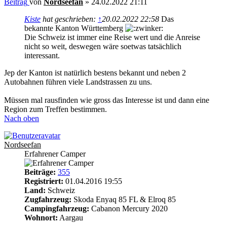
Beitrag
von
Nordseefan
»
24.02.2022 21:11
Kiste
hat geschrieben:
↑
20.02.2022 22:58
Das
bekannte Kanton Württemberg
Die Schweiz ist immer eine Reise wert und die Anreise
nicht so weit, deswegen wäre soetwas tatsächlich
interessant.
Jep der Kanton ist natürlich bestens bekannt und neben 2
Autobahnen führen viele Landstrassen zu uns.
Müssen mal rausfinden wie gross das Interesse ist und dann eine
Region zum Treffen bestimmen.
Nach oben
Nordseefan
Erfahrener Camper
Beiträge:
355
Registriert:
01.04.2016 19:55
Land:
Schweiz
Zugfahrzeug:
Skoda Enyaq 85 FL & Elroq 85
Campingfahrzeug:
Cabanon Mercury 2020
Wohnort:
Aargau