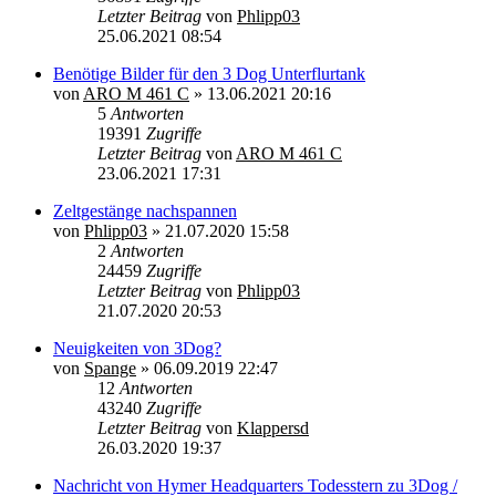
Letzter Beitrag
von
Phlipp03
25.06.2021 08:54
Benötige Bilder für den 3 Dog Unterflurtank
von
ARO M 461 C
»
13.06.2021 20:16
5
Antworten
19391
Zugriffe
Letzter Beitrag
von
ARO M 461 C
23.06.2021 17:31
Zeltgestänge nachspannen
von
Phlipp03
»
21.07.2020 15:58
2
Antworten
24459
Zugriffe
Letzter Beitrag
von
Phlipp03
21.07.2020 20:53
Neuigkeiten von 3Dog?
von
Spange
»
06.09.2019 22:47
12
Antworten
43240
Zugriffe
Letzter Beitrag
von
Klappersd
26.03.2020 19:37
Nachricht von Hymer Headquarters Todesstern zu 3Dog /