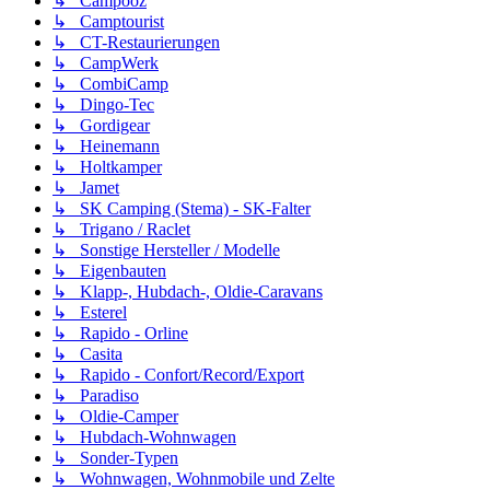
↳ Campooz
↳ Camptourist
↳ CT-Restaurierungen
↳ CampWerk
↳ CombiCamp
↳ Dingo-Tec
↳ Gordigear
↳ Heinemann
↳ Holtkamper
↳ Jamet
↳ SK Camping (Stema) - SK-Falter
↳ Trigano / Raclet
↳ Sonstige Hersteller / Modelle
↳ Eigenbauten
↳ Klapp-, Hubdach-, Oldie-Caravans
↳ Esterel
↳ Rapido - Orline
↳ Casita
↳ Rapido - Confort/Record/Export
↳ Paradiso
↳ Oldie-Camper
↳ Hubdach-Wohnwagen
↳ Sonder-Typen
↳ Wohnwagen, Wohnmobile und Zelte