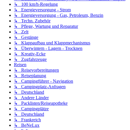
↳ 100 km/h-Regelung
↳ Energieversorgung - Strom
↳ Energieversorgung - Gas, Petroleum, Benzin
↳ Techn. Zubehör
↳ Pflege, Wartung und Reparatur
↳ Zelt
↳ Gestänge
↳ Klappaufbau und Klappmechanismus
↳ Überwintern - Lagern - Trocknen
↳ Kreativ-Ecke
↳ Zugfahrzeuge
Reisen
↳ Reisevorbereitungen
↳ Reiseplanung
↳ Campingführer - Navigation
↳ Campingplatz-Anfragen
↳ Deutschland
↳ Andere Länder
↳ Packlisten/Reiseapotheke
↳ Campingplätze
↳ Deutschland
↳ Frankreich
↳ BeNeLux