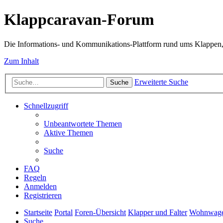
Klappcaravan-Forum
Die Informations- und Kommunikations-Plattform rund ums Klappen,
Zum Inhalt
Erweiterte Suche
Suche
Schnellzugriff
Unbeantwortete Themen
Aktive Themen
Suche
FAQ
Regeln
Anmelden
Registrieren
Startseite
Portal
Foren-Übersicht
Klapper und Falter
Wohnwagen
Suche