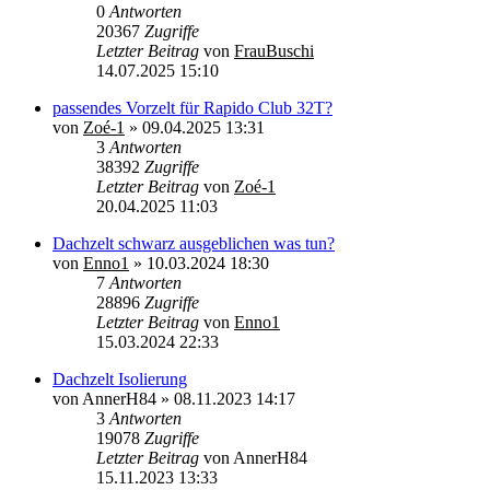
0
Antworten
20367
Zugriffe
Letzter Beitrag
von
FrauBuschi
14.07.2025 15:10
passendes Vorzelt für Rapido Club 32T?
von
Zoé-1
»
09.04.2025 13:31
3
Antworten
38392
Zugriffe
Letzter Beitrag
von
Zoé-1
20.04.2025 11:03
Dachzelt schwarz ausgeblichen was tun?
von
Enno1
»
10.03.2024 18:30
7
Antworten
28896
Zugriffe
Letzter Beitrag
von
Enno1
15.03.2024 22:33
Dachzelt Isolierung
von
AnnerH84
»
08.11.2023 14:17
3
Antworten
19078
Zugriffe
Letzter Beitrag
von
AnnerH84
15.11.2023 13:33