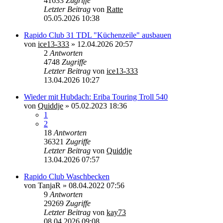
41633
Zugriffe
Letzter Beitrag
von
Ratte
05.05.2026 10:38
Rapido Club 31 TDL "Küchenzeile" ausbauen
von
ice13-333
»
12.04.2026 20:57
2
Antworten
4748
Zugriffe
Letzter Beitrag
von
ice13-333
13.04.2026 10:27
Wieder mit Hubdach: Eriba Touring Troll 540
von
Quiddje
»
05.02.2023 18:36
1
2
18
Antworten
36321
Zugriffe
Letzter Beitrag
von
Quiddje
13.04.2026 07:57
Rapido Club Waschbecken
von
TanjaR
»
08.04.2022 07:56
9
Antworten
29269
Zugriffe
Letzter Beitrag
von
kay73
08.04.2026 09:08