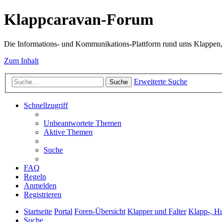
Klappcaravan-Forum
Die Informations- und Kommunikations-Plattform rund ums Klappen,
Zum Inhalt
Erweiterte Suche
Suche
Schnellzugriff
Unbeantwortete Themen
Aktive Themen
Suche
FAQ
Regeln
Anmelden
Registrieren
Startseite
Portal
Foren-Übersicht
Klapper und Falter
Klapp-, H
Suche