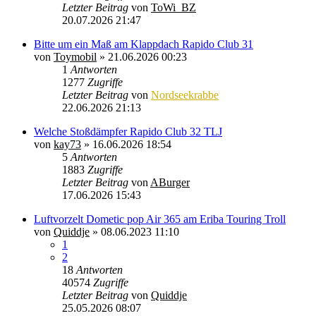
Letzter Beitrag
von
ToWi_BZ
20.07.2026 21:47
Bitte um ein Maß am Klappdach Rapido Club 31
von
Toymobil
»
21.06.2026 00:23
1
Antworten
1277
Zugriffe
Letzter Beitrag
von
Nordseekrabbe
22.06.2026 21:13
Welche Stoßdämpfer Rapido Club 32 TLJ
von
kay73
»
16.06.2026 18:54
5
Antworten
1883
Zugriffe
Letzter Beitrag
von
ABurger
17.06.2026 15:43
Luftvorzelt Dometic pop Air 365 am Eriba Touring Troll
von
Quiddje
»
08.06.2023 11:10
1
2
18
Antworten
40574
Zugriffe
Letzter Beitrag
von
Quiddje
25.05.2026 08:07