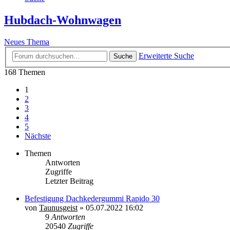
Hubdach-Wohnwagen
Neues Thema
Erweiterte Suche
Suche
168 Themen
1
2
3
4
5
Nächste
Themen
Antworten
Zugriffe
Letzter Beitrag
Befestigung Dachkedergummi Rapido 30
von
Taunusgeist
»
05.07.2022 16:02
9
Antworten
20540
Zugriffe