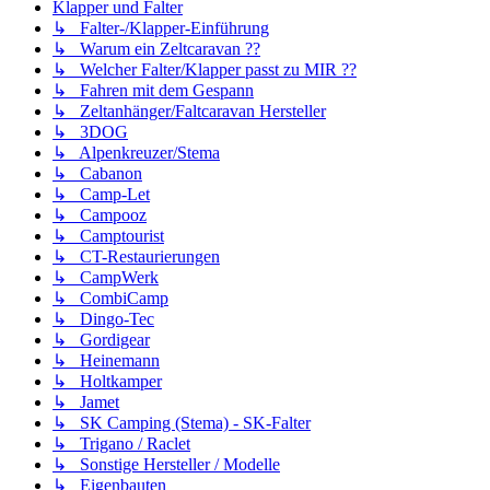
Klapper und Falter
↳ Falter-/Klapper-Einführung
↳ Warum ein Zeltcaravan ??
↳ Welcher Falter/Klapper passt zu MIR ??
↳ Fahren mit dem Gespann
↳ Zeltanhänger/Faltcaravan Hersteller
↳ 3DOG
↳ Alpenkreuzer/Stema
↳ Cabanon
↳ Camp-Let
↳ Campooz
↳ Camptourist
↳ CT-Restaurierungen
↳ CampWerk
↳ CombiCamp
↳ Dingo-Tec
↳ Gordigear
↳ Heinemann
↳ Holtkamper
↳ Jamet
↳ SK Camping (Stema) - SK-Falter
↳ Trigano / Raclet
↳ Sonstige Hersteller / Modelle
↳ Eigenbauten