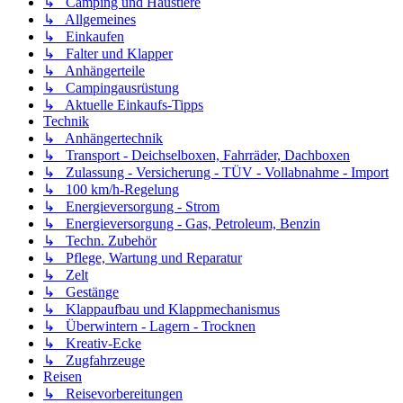
↳ Camping und Haustiere
↳ Allgemeines
↳ Einkaufen
↳ Falter und Klapper
↳ Anhängerteile
↳ Campingausrüstung
↳ Aktuelle Einkaufs-Tipps
Technik
↳ Anhängertechnik
↳ Transport - Deichselboxen, Fahrräder, Dachboxen
↳ Zulassung - Versicherung - TÜV - Vollabnahme - Import
↳ 100 km/h-Regelung
↳ Energieversorgung - Strom
↳ Energieversorgung - Gas, Petroleum, Benzin
↳ Techn. Zubehör
↳ Pflege, Wartung und Reparatur
↳ Zelt
↳ Gestänge
↳ Klappaufbau und Klappmechanismus
↳ Überwintern - Lagern - Trocknen
↳ Kreativ-Ecke
↳ Zugfahrzeuge
Reisen
↳ Reisevorbereitungen