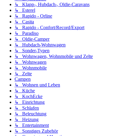
↳ Klapp-, Hubdach-, Oldie-Caravans
↳ Esterel
↳ Rapido - Orline
↳ Casita
↳ Rapido - Confort/Record/Export
↳ Paradiso
↳ Oldie-Camper
↳ Hubdach-Wohnwagen
↳ Sonder-Typen
↳ Wohnwagen, Wohnmobile und Zelte
↳ Wohnwagen
↳ Wohnmobile
↳ Zelte
Campen
↳ Wohnen und Leben
↳ Küche
↳ KochEcke
↳ Einrichtung
↳ Schlafen
↳ Beleuchtung
↳ Heizung
↳ Entertainment
↳ Sonstiges Zubehör