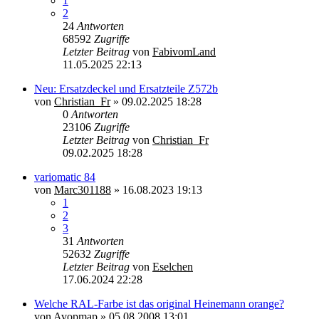
1
2
24
Antworten
68592
Zugriffe
Letzter Beitrag
von
FabivomLand
11.05.2025 22:13
Neu: Ersatzdeckel und Ersatzteile Z572b
von
Christian_Fr
»
09.02.2025 18:28
0
Antworten
23106
Zugriffe
Letzter Beitrag
von
Christian_Fr
09.02.2025 18:28
variomatic 84
von
Marc301188
»
16.08.2023 19:13
1
2
3
31
Antworten
52632
Zugriffe
Letzter Beitrag
von
Eselchen
17.06.2024 22:28
Welche RAL-Farbe ist das original Heinemann orange?
von
Avopmap
»
05.08.2008 13:01