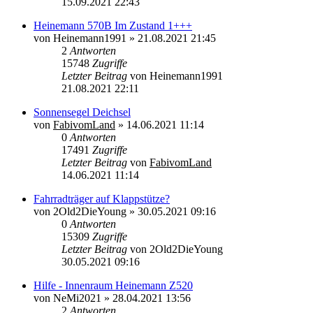
15.09.2021 22:43
Heinemann 570B Im Zustand 1+++
von
Heinemann1991
»
21.08.2021 21:45
2
Antworten
15748
Zugriffe
Letzter Beitrag
von
Heinemann1991
21.08.2021 22:11
Sonnensegel Deichsel
von
FabivomLand
»
14.06.2021 11:14
0
Antworten
17491
Zugriffe
Letzter Beitrag
von
FabivomLand
14.06.2021 11:14
Fahrradträger auf Klappstütze?
von
2Old2DieYoung
»
30.05.2021 09:16
0
Antworten
15309
Zugriffe
Letzter Beitrag
von
2Old2DieYoung
30.05.2021 09:16
Hilfe - Innenraum Heinemann Z520
von
NeMi2021
»
28.04.2021 13:56
2
Antworten