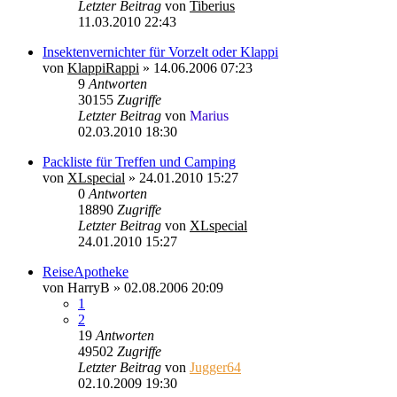
Letzter Beitrag
von
Tiberius
11.03.2010 22:43
Insektenvernichter für Vorzelt oder Klappi
von
KlappiRappi
»
14.06.2006 07:23
9
Antworten
30155
Zugriffe
Letzter Beitrag
von
Marius
02.03.2010 18:30
Packliste für Treffen und Camping
von
XLspecial
»
24.01.2010 15:27
0
Antworten
18890
Zugriffe
Letzter Beitrag
von
XLspecial
24.01.2010 15:27
ReiseApotheke
von
HarryB
»
02.08.2006 20:09
1
2
19
Antworten
49502
Zugriffe
Letzter Beitrag
von
Jugger64
02.10.2009 19:30