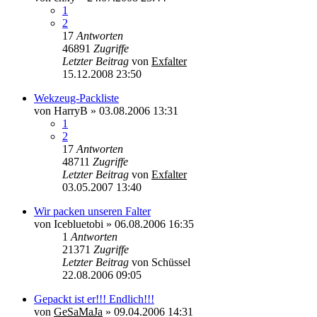
1
2
17
Antworten
46891
Zugriffe
Letzter Beitrag
von
Exfalter
15.12.2008 23:50
Wekzeug-Packliste
von
HarryB
»
03.08.2006 13:31
1
2
17
Antworten
48711
Zugriffe
Letzter Beitrag
von
Exfalter
03.05.2007 13:40
Wir packen unseren Falter
von
Icebluetobi
»
06.08.2006 16:35
1
Antworten
21371
Zugriffe
Letzter Beitrag
von
Schüssel
22.08.2006 09:05
Gepackt ist er!!! Endlich!!!
von
GeSaMaJa
»
09.04.2006 14:31