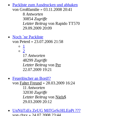
Packliste zum Ausdrucken und abhaken
von
Großfamilie
»
03.11.2008 20:41
8
Antworten
30854
Zugriffe
Letzter Beitrag
von
Rapido TT570
29.09.2009 20:09
Noch ´ne Packliste
von
Peterd
»
23.07.2006 21:58
1
2
17
Antworten
48299
Zugriffe
Letzter Beitrag
von
Per
22.07.2009 19:21
Feuerlöscher an Bord!?
von
Falter Freund
»
28.03.2009 16:24
11
Antworten
32030
Zugriffe
Letzter Beitrag
von
Niels$
29.03.2009 20:12
UnNüTzEs ZeUG MiTGeScHLEpPt ???
von
chxy
»
24.07.2008 23:44