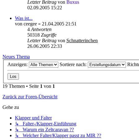
Letzter Beitrag
von
Buxus
02.09.2005 15:22
Was ist...
von
ceegee
»
21.04.2005 21:51
4
Antworten
50318
Zugriffe
Letzter Beitrag
von
Schnatterinchen
26.06.2005 22:33
Neues Thema
Anzeigen:
Sortiere nach:
Richt
19 Themen • Seite
1
von
1
Zurück zur Foren-Übersicht
Gehe zu
Klapper und Falter
↳ Falter-/Klapper-Einführung
↳ Warum ein Zeltcaravan ??
↳ Welcher Falter/Klapper passt zu MIR ??