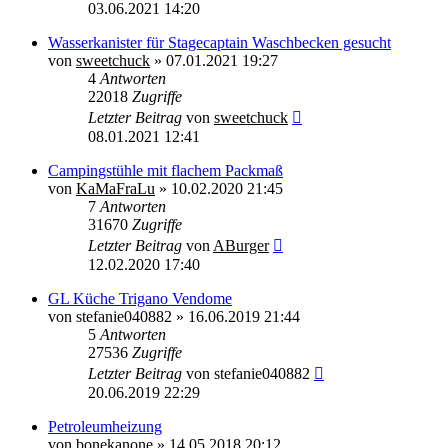
03.06.2021 14:20
Wasserkanister für Stagecaptain Waschbecken gesucht
von
sweetchuck
»
07.01.2021 19:27
4
Antworten
22018
Zugriffe
Letzter Beitrag
von
sweetchuck
08.01.2021 12:41
Campingstühle mit flachem Packmaß
von
KaMaFraLu
»
10.02.2020 21:45
7
Antworten
31670
Zugriffe
Letzter Beitrag
von
ABurger
12.02.2020 17:40
GL Küche Trigano Vendome
von
stefanie040882
»
16.06.2019 21:44
5
Antworten
27536
Zugriffe
Letzter Beitrag
von
stefanie040882
20.06.2019 22:29
Petroleumheizung
von
bonekanone
»
14.05.2018 20:12