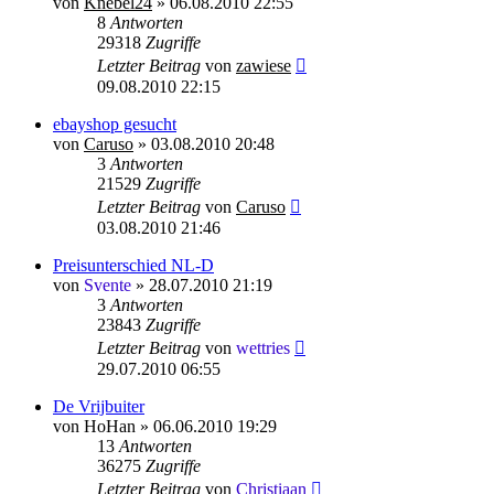
von
Knebel24
»
06.08.2010 22:55
8
Antworten
29318
Zugriffe
Letzter Beitrag
von
zawiese
09.08.2010 22:15
ebayshop gesucht
von
Caruso
»
03.08.2010 20:48
3
Antworten
21529
Zugriffe
Letzter Beitrag
von
Caruso
03.08.2010 21:46
Preisunterschied NL-D
von
Svente
»
28.07.2010 21:19
3
Antworten
23843
Zugriffe
Letzter Beitrag
von
wettries
29.07.2010 06:55
De Vrijbuiter
von
HoHan
»
06.06.2010 19:29
13
Antworten
36275
Zugriffe
Letzter Beitrag
von
Christiaan