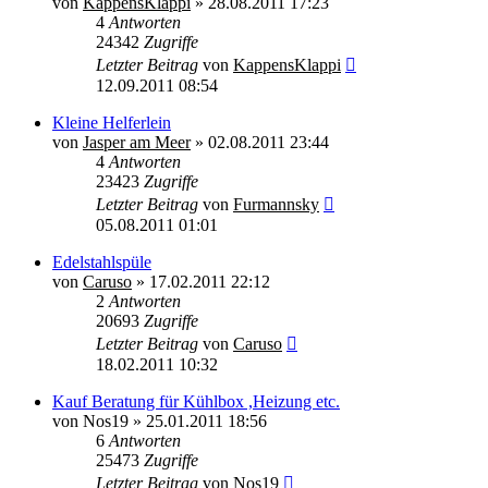
von
KappensKlappi
»
28.08.2011 17:23
4
Antworten
24342
Zugriffe
Letzter Beitrag
von
KappensKlappi
12.09.2011 08:54
Kleine Helferlein
von
Jasper am Meer
»
02.08.2011 23:44
4
Antworten
23423
Zugriffe
Letzter Beitrag
von
Furmannsky
05.08.2011 01:01
Edelstahlspüle
von
Caruso
»
17.02.2011 22:12
2
Antworten
20693
Zugriffe
Letzter Beitrag
von
Caruso
18.02.2011 10:32
Kauf Beratung für Kühlbox ,Heizung etc.
von
Nos19
»
25.01.2011 18:56
6
Antworten
25473
Zugriffe
Letzter Beitrag
von
Nos19