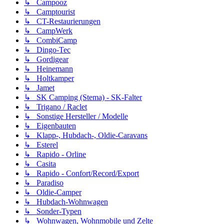
↳ Campooz
↳ Camptourist
↳ CT-Restaurierungen
↳ CampWerk
↳ CombiCamp
↳ Dingo-Tec
↳ Gordigear
↳ Heinemann
↳ Holtkamper
↳ Jamet
↳ SK Camping (Stema) - SK-Falter
↳ Trigano / Raclet
↳ Sonstige Hersteller / Modelle
↳ Eigenbauten
↳ Klapp-, Hubdach-, Oldie-Caravans
↳ Esterel
↳ Rapido - Orline
↳ Casita
↳ Rapido - Confort/Record/Export
↳ Paradiso
↳ Oldie-Camper
↳ Hubdach-Wohnwagen
↳ Sonder-Typen
↳ Wohnwagen, Wohnmobile und Zelte