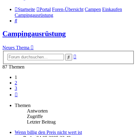
Startseite
Portal
Foren-Übersicht
Campen
Einkaufen
Campingausrüstung
Suche
Campingausrüstung
Neues Thema
Erweiterte
Suche
Suche
87 Themen
1
2
3
Nächste
Themen
Antworten
Zugriffe
Letzter Beitrag
Wenn billig den Preis nicht wert ist