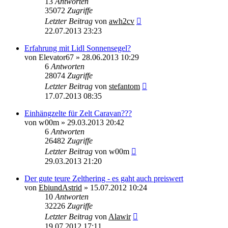
13
Antworten
35072
Zugriffe
Letzter Beitrag
von
awh2cv
22.07.2013 23:23
Erfahrung mit Lidl Sonnensegel?
von
Elevator67
»
28.06.2013 10:29
6
Antworten
28074
Zugriffe
Letzter Beitrag
von
stefantom
17.07.2013 08:35
Einhängzelte für Zelt Caravan???
von
w00m
»
29.03.2013 20:42
6
Antworten
26482
Zugriffe
Letzter Beitrag
von
w00m
29.03.2013 21:20
Der gute teure Zelthering - es gaht auch preiswert
von
EbiundAstrid
»
15.07.2012 10:24
10
Antworten
32226
Zugriffe
Letzter Beitrag
von
Alawir
19.07.2012 17:11