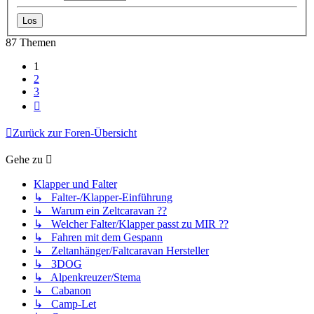
87 Themen
1
2
3
Nächste
Zurück zur Foren-Übersicht
Gehe zu
Klapper und Falter
↳ Falter-/Klapper-Einführung
↳ Warum ein Zeltcaravan ??
↳ Welcher Falter/Klapper passt zu MIR ??
↳ Fahren mit dem Gespann
↳ Zeltanhänger/Faltcaravan Hersteller
↳ 3DOG
↳ Alpenkreuzer/Stema
↳ Cabanon
↳ Camp-Let