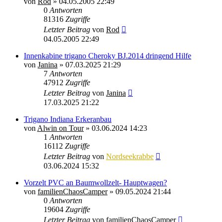
von
Rod
»
04.05.2005 22:49
0
Antworten
81316
Zugriffe
Letzter Beitrag
von
Rod
04.05.2005 22:49
Innenkabine trigano Cheroky BJ.2014 dringend Hilfe
von
Janina
»
07.03.2025 21:29
7
Antworten
47912
Zugriffe
Letzter Beitrag
von
Janina
17.03.2025 21:22
Trigano Indiana Erkeranbau
von
Alwin on Tour
»
03.06.2024 14:23
1
Antworten
16112
Zugriffe
Letzter Beitrag
von
Nordseekrabbe
03.06.2024 15:32
Vorzelt PVC an Baumwollzelt- Hauptwagen?
von
familienChaosCamper
»
09.05.2024 21:44
0
Antworten
19604
Zugriffe
Letzter Beitrag
von
familienChaosCamper