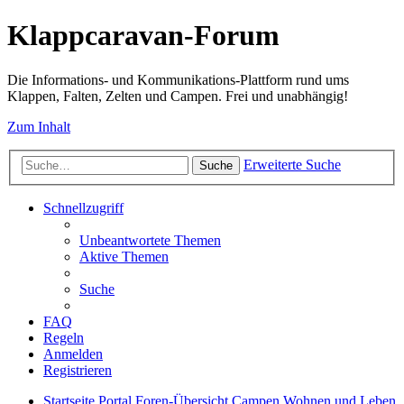
Klappcaravan-Forum
Die Informations- und Kommunikations-Plattform rund ums
Klappen, Falten, Zelten und Campen. Frei und unabhängig!
Zum Inhalt
Erweiterte Suche
Suche
Schnellzugriff
Unbeantwortete Themen
Aktive Themen
Suche
FAQ
Regeln
Anmelden
Registrieren
Startseite
Portal
Foren-Übersicht
Campen
Wohnen und Leben