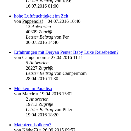
Letzter Beitrag
von
KSF
16.07.2016 01:00
hohe Luftfeuchtigkeit im Zelt
von
Pappenolaf
»
04.07.2016 10:40
13
Antworten
40309
Zugriffe
Letzter Beitrag
von
Per
06.07.2016 14:40
Erfahrungen mit Deryan Peuter Baby Luxe Reisebetten?
von
Campermom
»
27.04.2016 11:11
5
Antworten
28227
Zugriffe
Letzter Beitrag
von
Campermom
28.04.2016 11:30
Mücken im Paradiso
von
Marcie
»
19.04.2016 15:02
2
Antworten
19713
Zugriffe
Letzter Beitrag
von
Pitter
19.04.2016 18:20
Matratzen isolieren?
von
Käthe79
»
26.09.2015 09:52