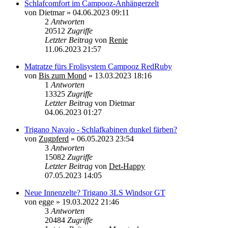
Schlafcomfort im Campooz-Anhängerzelt
von
Dietmar
»
04.06.2023 09:11
2
Antworten
20512
Zugriffe
Letzter Beitrag
von
Renie
11.06.2023 21:57
Matratze fürs Frolisystem Campooz RedRuby
von
Bis zum Mond
»
13.03.2023 18:16
1
Antworten
13325
Zugriffe
Letzter Beitrag
von
Dietmar
04.06.2023 01:27
Trigano Navajo - Schlafkabinen dunkel färben?
von
Zugpferd
»
06.05.2023 23:54
3
Antworten
15082
Zugriffe
Letzter Beitrag
von
Det-Happy
07.05.2023 14:05
Neue Innenzelte? Trigano 3LS Windsor GT
von
egge
»
19.03.2022 21:46
3
Antworten
20484
Zugriffe