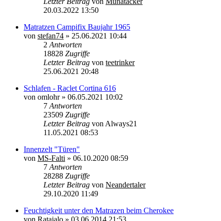
Letzter Beitrag
von
Munatacker
20.03.2022 13:50
Matratzen Campifix Baujahr 1965
von
stefan74
»
25.06.2021 10:44
2
Antworten
18828
Zugriffe
Letzter Beitrag
von
teetrinker
25.06.2021 20:48
Schlafen - Raclet Cortina 616
von
omlohr
»
06.05.2021 10:02
7
Antworten
23509
Zugriffe
Letzter Beitrag
von
Always21
11.05.2021 08:53
Innenzelt "Türen"
von
MS-Falti
»
06.10.2020 08:59
7
Antworten
28288
Zugriffe
Letzter Beitrag
von
Neandertaler
29.10.2020 11:49
Feuchtigkeit unter den Matrazen beim Cherokee
von
Ratajalo
»
03.06.2014 21:53