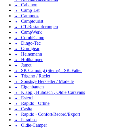
↳ Cabanon
↳ Camp-Let
↳ Campooz
↳ Camptourist
↳ CT-Restaurierungen
↳ CampWerk
↳ CombiCamp
↳ Dingo-Tec
↳ Gordigear
↳ Heinemann
↳ Holtkamper
↳ Jamet
↳ SK Camping (Stema) - SK-Falter
↳ Trigano / Raclet
↳ Sonstige Hersteller / Modelle
↳ Eigenbauten
↳ Klapp-, Hubdach-, Oldie-Caravans
↳ Esterel
↳ Rapido - Orline
↳ Casita
↳ Rapido - Confort/Record/Export
↳ Paradiso
↳ Oldie-Camper