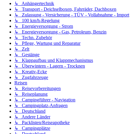
↳ Anhängertechnik
↳ Transport - Deichselboxen, Fahrräder, Dachboxen
↳ Zulassung - Versicherung - TÜV - Vollabnahme - Import
↳ 100 km/h-Regelung
↳ Energieversorgung - Strom
↳ Energieversorgung - Gas, Petroleum, Benzin
↳ Techn. Zubehör
↳ Pflege, Wartung und Reparatur
↳ Zelt
↳ Gestänge
↳ Klappaufbau und Klappmechanismus
↳ Überwintern - Lagern - Trocknen
↳ Kreativ-Ecke
↳ Zugfahrzeuge
Reisen
↳ Reisevorbereitungen
↳ Reiseplanung
↳ Campingführer - Navigation
↳ Campingplatz-Anfragen
↳ Deutschland
↳ Andere Länder
↳ Packlisten/Reiseapotheke
↳ Campingplätze
↳ Deutschland