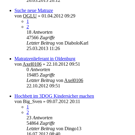
26.03.2013 20:12
Suche neue Matraze
von
OGLU
»
01.04.2012 09:29
1
2
18
Antworten
47566
Zugriffe
Letzter Beitrag
von
DiaboloKarl
25.03.2013 11:26
Matratzenlieferant in Oldenburg
von
Axel0106
»
22.10.2012 09:51
0
Antworten
19485
Zugriffe
Letzter Beitrag
von
Axel0106
22.10.2012 09:51
Hochbett im 3DOG Kindersicher machen
von
Big_Sven
»
09.07.2012 20:11
1
2
23
Antworten
54864
Zugriffe
Letzter Beitrag
von
Dingo13
16.07.2012 08:40