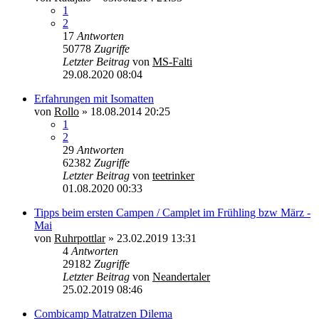
1
2
17
Antworten
50778
Zugriffe
Letzter Beitrag
von
MS-Falti
29.08.2020 08:04
Erfahrungen mit Isomatten
von
Rollo
»
18.08.2014 20:25
1
2
29
Antworten
62382
Zugriffe
Letzter Beitrag
von
teetrinker
01.08.2020 00:33
Tipps beim ersten Campen / Camplet im Frühling bzw März -
Mai
von
Ruhrpottlar
»
23.02.2019 13:31
4
Antworten
29182
Zugriffe
Letzter Beitrag
von
Neandertaler
25.02.2019 08:46
Combicamp Matratzen Dilema