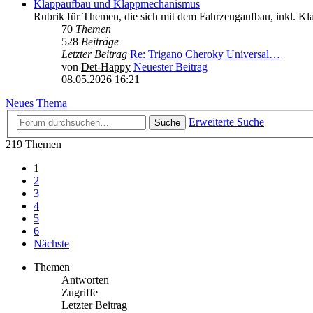
Klappaufbau und Klappmechanismus
Rubrik für Themen, die sich mit dem Fahrzeugaufbau, inkl. K
70
Themen
528
Beiträge
Letzter Beitrag
Re: Trigano Cheroky Universal…
von
Det-Happy
Neuester Beitrag
08.05.2026 16:21
Neues Thema
Erweiterte Suche
Suche
219 Themen
1
2
3
4
5
6
Nächste
Themen
Antworten
Zugriffe
Letzter Beitrag