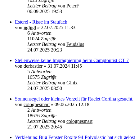
7023
Zugriffe
Letzter Beitrag
von
PeterF
06.09.2025 19:53
Esterel - Risse im Staufach
von
jigljigl
»
22.07.2025 11:33
6
Antworten
11024
Zugriffe
Letzter Beitrag
von
Feudalus
24.07.2025 20:23
Stellenweise keine Imprägnierung beim Camptourist CT 7
von
derbastler
»
31.07.2024 11:45
5
Antworten
16575
Zugriffe
Letzter Beitrag
von
Ginix
24.07.2025 08:50
Sonnensegel oder kleines Vorzelt für Raclet Cortina gesucht.
von
colognesmart
»
09.06.2025 12:18
2
Antworten
18676
Zugriffe
Letzter Beitrag
von
colognesmart
21.07.2025 20:45
Verklebung Bug Fenster Roxite 94-Polyplastic hat sich gelöst