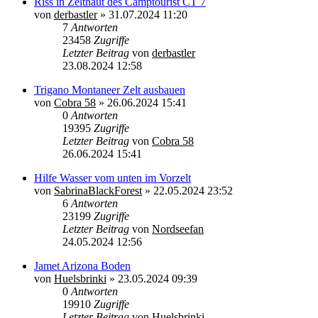
Riss in Zelthaut des Camptourist CT 7
von
derbastler
»
31.07.2024 11:20
7
Antworten
23458
Zugriffe
Letzter Beitrag
von
derbastler
23.08.2024 12:58
Trigano Montaneer Zelt ausbauen
von
Cobra 58
»
26.06.2024 15:41
0
Antworten
19395
Zugriffe
Letzter Beitrag
von
Cobra 58
26.06.2024 15:41
Hilfe Wasser vom unten im Vorzelt
von
SabrinaBlackForest
»
22.05.2024 23:52
6
Antworten
23199
Zugriffe
Letzter Beitrag
von
Nordseefan
24.05.2024 12:56
Jamet Arizona Boden
von
Huelsbrinki
»
23.05.2024 09:39
0
Antworten
19910
Zugriffe
Letzter Beitrag
von
Huelsbrinki