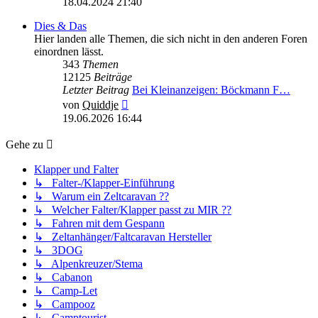
18.04.2024 21:40
Dies & Das
Hier landen alle Themen, die sich nicht in den anderen Foren
einordnen lässt.
343
Themen
12125
Beiträge
Letzter Beitrag
Bei Kleinanzeigen: Böckmann F…
Neuester
von
Quiddje
Beitrag
19.06.2026 16:44
Gehe zu
Klapper und Falter
↳ Falter-/Klapper-Einführung
↳ Warum ein Zeltcaravan ??
↳ Welcher Falter/Klapper passt zu MIR ??
↳ Fahren mit dem Gespann
↳ Zeltanhänger/Faltcaravan Hersteller
↳ 3DOG
↳ Alpenkreuzer/Stema
↳ Cabanon
↳ Camp-Let
↳ Campooz
↳ Camptourist