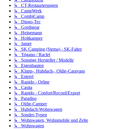
↳ CT-Restaurierungen
↳ CampWerk
↳ CombiCamp
↳ Dingo-Tec
↳ Gordigear
↳ Heinemann
↳ Holtkamper
↳ Jamet
↳ SK Camping (Stema) - SK-Falter
↳ Trigano / Raclet
↳ Sonstige Hersteller / Modelle
↳ Eigenbauten
↳ Klapp-, Hubdach-, Oldie-Caravans
↳ Esterel
↳ Rapido - Orline
↳ Casita
↳ Rapido - Confort/Record/Export
↳ Paradiso
↳ Oldie-Camper
↳ Hubdach-Wohnwagen
↳ Sonder-Typen
↳ Wohnwagen, Wohnmobile und Zelte
↳ Wohnwagen