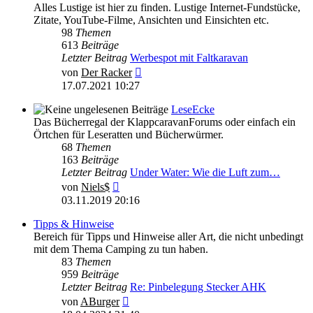
Alles Lustige ist hier zu finden. Lustige Internet-Fundstücke,
Zitate, YouTube-Filme, Ansichten und Einsichten etc.
98
Themen
613
Beiträge
Letzter Beitrag
Werbespot mit Faltkaravan
Neuester
von
Der Racker
Beitrag
17.07.2021 10:27
LeseEcke
Das Bücherregal der KlappcaravanForums oder einfach ein
Örtchen für Leseratten und Bücherwürmer.
68
Themen
163
Beiträge
Letzter Beitrag
Under Water: Wie die Luft zum…
Neuester
von
Niels$
Beitrag
03.11.2019 20:16
Tipps & Hinweise
Bereich für Tipps und Hinweise aller Art, die nicht unbedingt
mit dem Thema Camping zu tun haben.
83
Themen
959
Beiträge
Letzter Beitrag
Re: Pinbelegung Stecker AHK
Neuester
von
ABurger
Beitrag