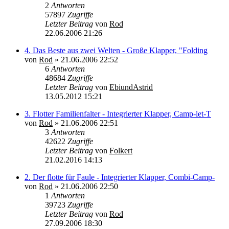
2
Antworten
57897
Zugriffe
Letzter Beitrag
von
Rod
22.06.2006 21:26
4. Das Beste aus zwei Welten - Große Klapper, "Folding
von
Rod
»
21.06.2006 22:52
6
Antworten
48684
Zugriffe
Letzter Beitrag
von
EbiundAstrid
13.05.2012 15:21
3. Flotter Familienfalter - Integrierter Klapper, Camp-let-T
von
Rod
»
21.06.2006 22:51
3
Antworten
42622
Zugriffe
Letzter Beitrag
von
Folkert
21.02.2016 14:13
2. Der flotte für Faule - Integrierter Klapper, Combi-Camp-
von
Rod
»
21.06.2006 22:50
1
Antworten
39723
Zugriffe
Letzter Beitrag
von
Rod
27.09.2006 18:30