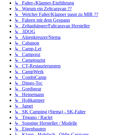
↳ Falter-/Klapper-Einführung
↳ Warum ein Zeltcaravan ??
↳ Welcher Falter/Klapper passt zu MIR ??
↳ Fahren mit dem Gespann
↳ Zeltanhänger/Faltcaravan Hersteller
↳ 3DOG
↳ Alpenkreuzer/Stema
↳ Cabanon
↳ Camp-Let
↳ Campooz
↳ Camptourist
↳ CT-Restaurierungen
↳ CampWerk
↳ CombiCamp
↳ Dingo-Tec
↳ Gordigear
↳ Heinemann
↳ Holtkamper
↳ Jamet
↳ SK Camping (Stema) - SK-Falter
↳ Trigano / Raclet
↳ Sonstige Hersteller / Modelle
↳ Eigenbauten
↳ Klapp-, Hubdach-, Oldie-Caravans