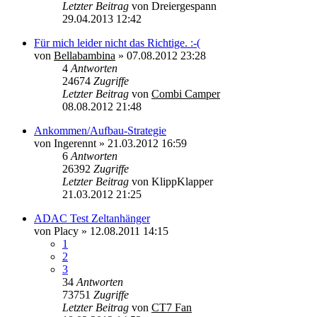
Letzter Beitrag
von
Dreiergespann
29.04.2013 12:42
Für mich leider nicht das Richtige. :-(
von
Bellabambina
»
07.08.2012 23:28
4
Antworten
24674
Zugriffe
Letzter Beitrag
von
Combi Camper
08.08.2012 21:48
Ankommen/Aufbau-Strategie
von
Ingerennt
»
21.03.2012 16:59
6
Antworten
26392
Zugriffe
Letzter Beitrag
von
KlippKlapper
21.03.2012 21:25
ADAC Test Zeltanhänger
von
Placy
»
12.08.2011 14:15
1
2
3
34
Antworten
73751
Zugriffe
Letzter Beitrag
von
CT7 Fan