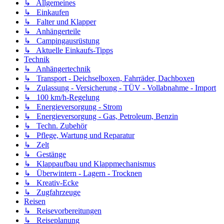
↳ Allgemeines
↳ Einkaufen
↳ Falter und Klapper
↳ Anhängerteile
↳ Campingausrüstung
↳ Aktuelle Einkaufs-Tipps
Technik
↳ Anhängertechnik
↳ Transport - Deichselboxen, Fahrräder, Dachboxen
↳ Zulassung - Versicherung - TÜV - Vollabnahme - Import
↳ 100 km/h-Regelung
↳ Energieversorgung - Strom
↳ Energieversorgung - Gas, Petroleum, Benzin
↳ Techn. Zubehör
↳ Pflege, Wartung und Reparatur
↳ Zelt
↳ Gestänge
↳ Klappaufbau und Klappmechanismus
↳ Überwintern - Lagern - Trocknen
↳ Kreativ-Ecke
↳ Zugfahrzeuge
Reisen
↳ Reisevorbereitungen
↳ Reiseplanung