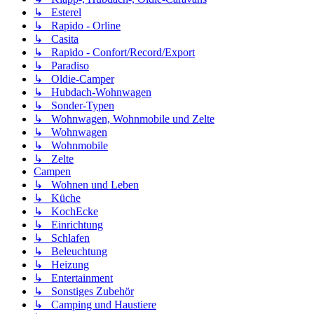
↳ Esterel
↳ Rapido - Orline
↳ Casita
↳ Rapido - Confort/Record/Export
↳ Paradiso
↳ Oldie-Camper
↳ Hubdach-Wohnwagen
↳ Sonder-Typen
↳ Wohnwagen, Wohnmobile und Zelte
↳ Wohnwagen
↳ Wohnmobile
↳ Zelte
Campen
↳ Wohnen und Leben
↳ Küche
↳ KochEcke
↳ Einrichtung
↳ Schlafen
↳ Beleuchtung
↳ Heizung
↳ Entertainment
↳ Sonstiges Zubehör
↳ Camping und Haustiere