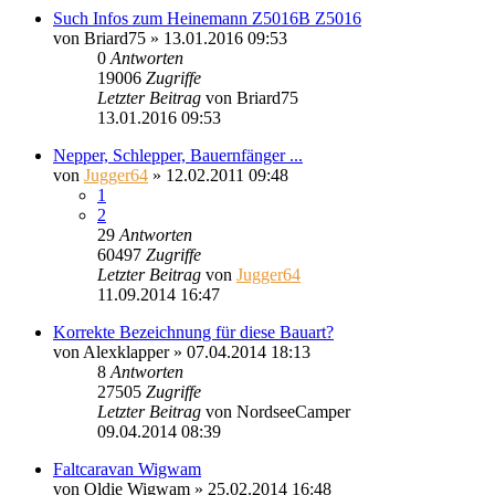
Such Infos zum Heinemann Z5016B Z5016
von
Briard75
»
13.01.2016 09:53
0
Antworten
19006
Zugriffe
Letzter Beitrag
von
Briard75
13.01.2016 09:53
Nepper, Schlepper, Bauernfänger ...
von
Jugger64
»
12.02.2011 09:48
1
2
29
Antworten
60497
Zugriffe
Letzter Beitrag
von
Jugger64
11.09.2014 16:47
Korrekte Bezeichnung für diese Bauart?
von
Alexklapper
»
07.04.2014 18:13
8
Antworten
27505
Zugriffe
Letzter Beitrag
von
NordseeCamper
09.04.2014 08:39
Faltcaravan Wigwam
von
Oldie Wigwam
»
25.02.2014 16:48