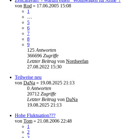
Zeltcaravan? - Warum einen "Wohnwagen für Arme"?
von
Rod
»
17.06.2005 15:08
1
…
5
6
7
8
9
125
Antworten
366696
Zugriffe
Letzter Beitrag
von
Nordseefan
27.08.2022 15:30
Teilweise neu
von
DaNa
»
19.08.2025 21:13
0
Antworten
20712
Zugriffe
Letzter Beitrag
von
DaNa
19.08.2025 21:13
Hohe Fluktuation???
von
Tom
»
21.08.2006 22:48
1
2
3