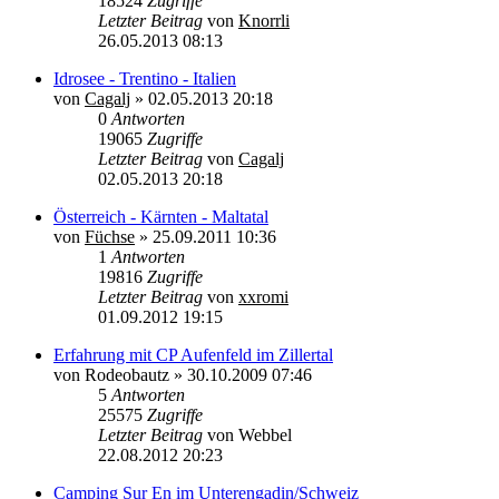
18524
Zugriffe
Letzter Beitrag
von
Knorrli
26.05.2013 08:13
Idrosee - Trentino - Italien
von
Cagalj
»
02.05.2013 20:18
0
Antworten
19065
Zugriffe
Letzter Beitrag
von
Cagalj
02.05.2013 20:18
Österreich - Kärnten - Maltatal
von
Füchse
»
25.09.2011 10:36
1
Antworten
19816
Zugriffe
Letzter Beitrag
von
xxromi
01.09.2012 19:15
Erfahrung mit CP Aufenfeld im Zillertal
von
Rodeobautz
»
30.10.2009 07:46
5
Antworten
25575
Zugriffe
Letzter Beitrag
von
Webbel
22.08.2012 20:23
Camping Sur En im Unterengadin/Schweiz