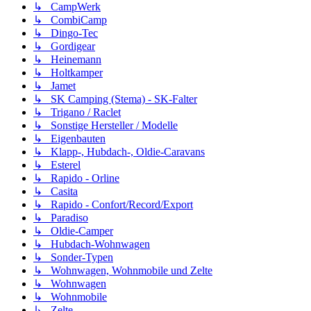
↳ CampWerk
↳ CombiCamp
↳ Dingo-Tec
↳ Gordigear
↳ Heinemann
↳ Holtkamper
↳ Jamet
↳ SK Camping (Stema) - SK-Falter
↳ Trigano / Raclet
↳ Sonstige Hersteller / Modelle
↳ Eigenbauten
↳ Klapp-, Hubdach-, Oldie-Caravans
↳ Esterel
↳ Rapido - Orline
↳ Casita
↳ Rapido - Confort/Record/Export
↳ Paradiso
↳ Oldie-Camper
↳ Hubdach-Wohnwagen
↳ Sonder-Typen
↳ Wohnwagen, Wohnmobile und Zelte
↳ Wohnwagen
↳ Wohnmobile
↳ Zelte