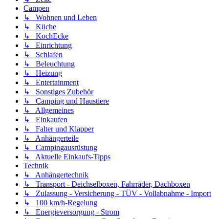
Campen
↳ Wohnen und Leben
↳ Küche
↳ KochEcke
↳ Einrichtung
↳ Schlafen
↳ Beleuchtung
↳ Heizung
↳ Entertainment
↳ Sonstiges Zubehör
↳ Camping und Haustiere
↳ Allgemeines
↳ Einkaufen
↳ Falter und Klapper
↳ Anhängerteile
↳ Campingausrüstung
↳ Aktuelle Einkaufs-Tipps
Technik
↳ Anhängertechnik
↳ Transport - Deichselboxen, Fahrräder, Dachboxen
↳ Zulassung - Versicherung - TÜV - Vollabnahme - Import
↳ 100 km/h-Regelung
↳ Energieversorgung - Strom