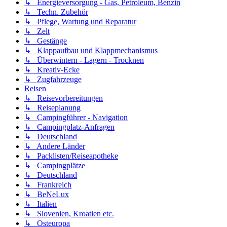
↳ Energieversorgung - Gas, Petroleum, Benzin
↳ Techn. Zubehör
↳ Pflege, Wartung und Reparatur
↳ Zelt
↳ Gestänge
↳ Klappaufbau und Klappmechanismus
↳ Überwintern - Lagern - Trocknen
↳ Kreativ-Ecke
↳ Zugfahrzeuge
Reisen
↳ Reisevorbereitungen
↳ Reiseplanung
↳ Campingführer - Navigation
↳ Campingplatz-Anfragen
↳ Deutschland
↳ Andere Länder
↳ Packlisten/Reiseapotheke
↳ Campingplätze
↳ Deutschland
↳ Frankreich
↳ BeNeLux
↳ Italien
↳ Slovenien, Kroatien etc.
↳ Osteuropa