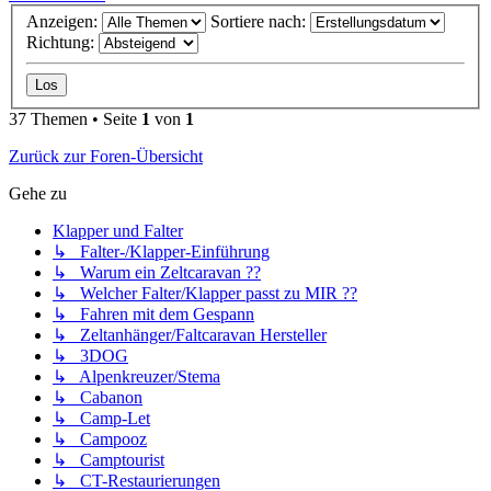
Anzeigen:
Sortiere nach:
Richtung:
37 Themen • Seite
1
von
1
Zurück zur Foren-Übersicht
Gehe zu
Klapper und Falter
↳ Falter-/Klapper-Einführung
↳ Warum ein Zeltcaravan ??
↳ Welcher Falter/Klapper passt zu MIR ??
↳ Fahren mit dem Gespann
↳ Zeltanhänger/Faltcaravan Hersteller
↳ 3DOG
↳ Alpenkreuzer/Stema
↳ Cabanon
↳ Camp-Let
↳ Campooz
↳ Camptourist
↳ CT-Restaurierungen