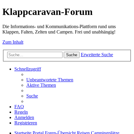
Klappcaravan-Forum
Die Informations- und Kommunikations-Plattform rund ums
Klappen, Falten, Zelten und Campen. Frei und unabhängig!
Zum Inhalt
Erweiterte Suche
Suche
Schnellzugriff
Unbeantwortete Themen
Aktive Themen
Suche
FAQ
Regeln
Anmelden
Registrieren
Startseite
Portal
Foren-Übersicht
Reisen
Campingplätze