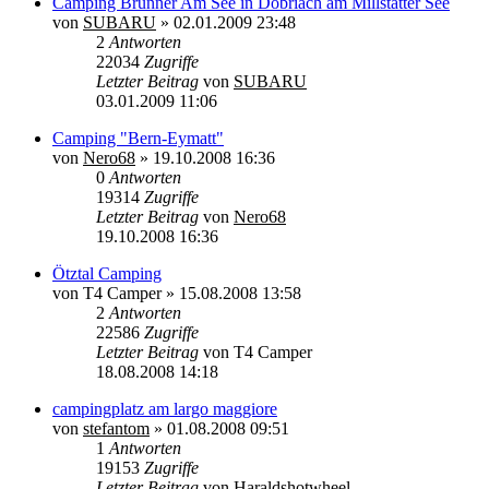
Camping Brunner Am See in Döbriach am Millstätter See
von
SUBARU
»
02.01.2009 23:48
2
Antworten
22034
Zugriffe
Letzter Beitrag
von
SUBARU
03.01.2009 11:06
Camping "Bern-Eymatt"
von
Nero68
»
19.10.2008 16:36
0
Antworten
19314
Zugriffe
Letzter Beitrag
von
Nero68
19.10.2008 16:36
Ötztal Camping
von
T4 Camper
»
15.08.2008 13:58
2
Antworten
22586
Zugriffe
Letzter Beitrag
von
T4 Camper
18.08.2008 14:18
campingplatz am largo maggiore
von
stefantom
»
01.08.2008 09:51
1
Antworten
19153
Zugriffe
Letzter Beitrag
von
Haraldshotwheel