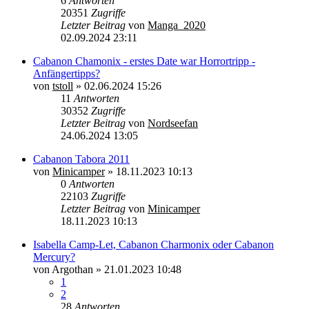
6
Antworten
20351
Zugriffe
Letzter Beitrag
von
Manga_2020
02.09.2024 23:11
Cabanon Chamonix - erstes Date war Horrortripp -
Anfängertipps?
von
tstoll
»
02.06.2024 15:26
11
Antworten
30352
Zugriffe
Letzter Beitrag
von
Nordseefan
24.06.2024 13:05
Cabanon Tabora 2011
von
Minicamper
»
18.11.2023 10:13
0
Antworten
22103
Zugriffe
Letzter Beitrag
von
Minicamper
18.11.2023 10:13
Isabella Camp-Let, Cabanon Charmonix oder Cabanon
Mercury?
von
Argothan
»
21.01.2023 10:48
1
2
28
Antworten