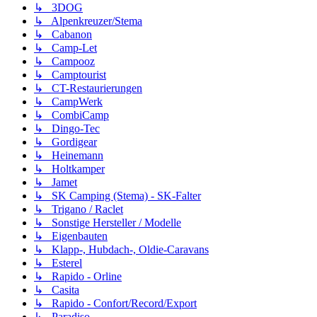
↳ 3DOG
↳ Alpenkreuzer/Stema
↳ Cabanon
↳ Camp-Let
↳ Campooz
↳ Camptourist
↳ CT-Restaurierungen
↳ CampWerk
↳ CombiCamp
↳ Dingo-Tec
↳ Gordigear
↳ Heinemann
↳ Holtkamper
↳ Jamet
↳ SK Camping (Stema) - SK-Falter
↳ Trigano / Raclet
↳ Sonstige Hersteller / Modelle
↳ Eigenbauten
↳ Klapp-, Hubdach-, Oldie-Caravans
↳ Esterel
↳ Rapido - Orline
↳ Casita
↳ Rapido - Confort/Record/Export
↳ Paradiso