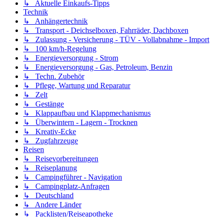
↳ Aktuelle Einkaufs-Tipps
Technik
↳ Anhängertechnik
↳ Transport - Deichselboxen, Fahrräder, Dachboxen
↳ Zulassung - Versicherung - TÜV - Vollabnahme - Import
↳ 100 km/h-Regelung
↳ Energieversorgung - Strom
↳ Energieversorgung - Gas, Petroleum, Benzin
↳ Techn. Zubehör
↳ Pflege, Wartung und Reparatur
↳ Zelt
↳ Gestänge
↳ Klappaufbau und Klappmechanismus
↳ Überwintern - Lagern - Trocknen
↳ Kreativ-Ecke
↳ Zugfahrzeuge
Reisen
↳ Reisevorbereitungen
↳ Reiseplanung
↳ Campingführer - Navigation
↳ Campingplatz-Anfragen
↳ Deutschland
↳ Andere Länder
↳ Packlisten/Reiseapotheke