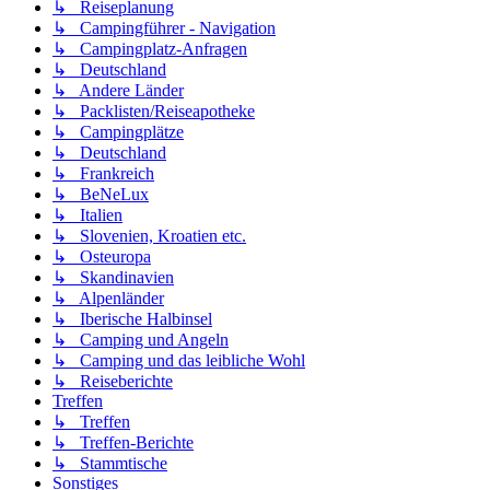
↳ Reiseplanung
↳ Campingführer - Navigation
↳ Campingplatz-Anfragen
↳ Deutschland
↳ Andere Länder
↳ Packlisten/Reiseapotheke
↳ Campingplätze
↳ Deutschland
↳ Frankreich
↳ BeNeLux
↳ Italien
↳ Slovenien, Kroatien etc.
↳ Osteuropa
↳ Skandinavien
↳ Alpenländer
↳ Iberische Halbinsel
↳ Camping und Angeln
↳ Camping und das leibliche Wohl
↳ Reiseberichte
Treffen
↳ Treffen
↳ Treffen-Berichte
↳ Stammtische
Sonstiges