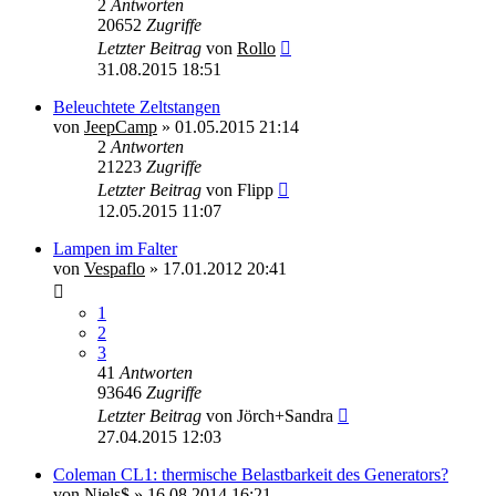
2
Antworten
20652
Zugriffe
Letzter Beitrag
von
Rollo
31.08.2015 18:51
Beleuchtete Zeltstangen
von
JeepCamp
»
01.05.2015 21:14
2
Antworten
21223
Zugriffe
Letzter Beitrag
von
Flipp
12.05.2015 11:07
Lampen im Falter
von
Vespaflo
»
17.01.2012 20:41
1
2
3
41
Antworten
93646
Zugriffe
Letzter Beitrag
von
Jörch+Sandra
27.04.2015 12:03
Coleman CL1: thermische Belastbarkeit des Generators?
von
Niels$
»
16.08.2014 16:21