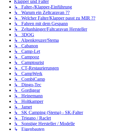
Klapper und Falter
↳ Falter-/Klapper-Einführung
↳ Warum ein Zeltcaravan ??
↳ Welcher Falter/Klapper passt zu MIR ??
↳ Fahren mit dem Gespann
↳ Zeltanhänger/Faltcaravan Hersteller
↳ 3DOG
↳ Alpenkreuzer/Stema
↳ Cabanon
↳ Camp-Let
↳ Campooz
↳ Camptourist
↳ CT-Restaurierungen
↳ CampWerk
↳ CombiCamp
↳ Dingo-Tec
↳ Gordigear
↳ Heinemann
↳ Holtkamper
↳ Jamet
↳ SK Camping (Stema) - SK-Falter
↳ Trigano / Raclet
↳ Sonstige Hersteller / Modelle
↳ Eigenbauten