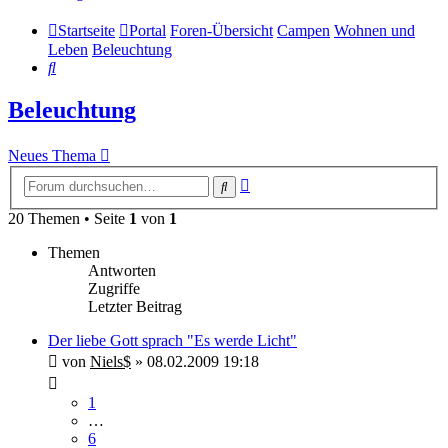
Startseite
Portal
Foren-Übersicht
Campen
Wohnen und
Leben
Beleuchtung
Suche
Beleuchtung
Neues Thema
Erweiterte
Suche
Suche
20 Themen • Seite
1
von
1
Themen
Antworten
Zugriffe
Letzter Beitrag
Der liebe Gott sprach "Es werde Licht"
von
Niels$
»
08.02.2009 19:18
1
…
6