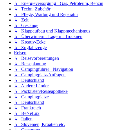
↳ Energieversorgung - Gas, Petroleum, Benzin
↳ Techn. Zubehör
↳ Pflege, Wartung und Reparatur
↳ Zelt
↳ Gestänge
↳ Klappaufbau und Klappmechanismus
↳ Überwintern - Lagern - Trocknen
↳ Kreativ-Ecke
↳ Zugfahrzeuge
Reisen
↳ Reisevorbereitungen
↳ Reiseplanung
↳ Campingführer - Navigation
↳ Campingplatz-Anfragen
↳ Deutschland
↳ Andere Länder
↳ Packlisten/Reiseapotheke
↳ Campingplätze
↳ Deutschland
↳ Frankreich
↳ BeNeLux
↳ Italien
↳ Slovenien, Kroatien etc.
↳ Osteuropa