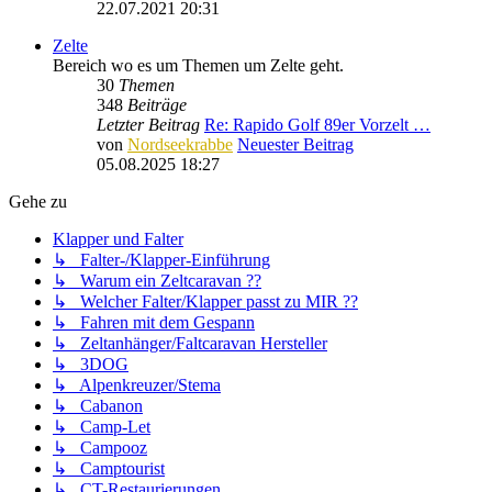
22.07.2021 20:31
Zelte
Bereich wo es um Themen um Zelte geht.
30
Themen
348
Beiträge
Letzter Beitrag
Re: Rapido Golf 89er Vorzelt …
von
Nordseekrabbe
Neuester Beitrag
05.08.2025 18:27
Gehe zu
Klapper und Falter
↳ Falter-/Klapper-Einführung
↳ Warum ein Zeltcaravan ??
↳ Welcher Falter/Klapper passt zu MIR ??
↳ Fahren mit dem Gespann
↳ Zeltanhänger/Faltcaravan Hersteller
↳ 3DOG
↳ Alpenkreuzer/Stema
↳ Cabanon
↳ Camp-Let
↳ Campooz
↳ Camptourist
↳ CT-Restaurierungen