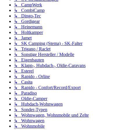
↳ CampWerk
↳ CombiCamp
↳ Dingo-Tec
↳ Gordigear
↳ Heinemann
↳ Holtkamper
↳ Jamet
↳ SK Camping (Stema) - SK-Falter
↳ Trigano / Raclet
↳ Sonstige Hersteller / Modelle
↳ Eigenbauten
↳ Klapp-, Hubdach-, Oldie-Caravans
↳ Esterel
↳ Rapido - Orline
↳ Casita
↳ Rapido - Confort/Record/Export
↳ Paradiso
↳ Oldie-Camper
↳ Hubdach-Wohnwagen
↳ Sonder-Typen
↳ Wohnwagen, Wohnmobile und Zelte
↳ Wohnwagen
↳ Wohnmobile