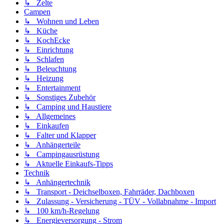
↳ Zelte
Campen
↳ Wohnen und Leben
↳ Küche
↳ KochEcke
↳ Einrichtung
↳ Schlafen
↳ Beleuchtung
↳ Heizung
↳ Entertainment
↳ Sonstiges Zubehör
↳ Camping und Haustiere
↳ Allgemeines
↳ Einkaufen
↳ Falter und Klapper
↳ Anhängerteile
↳ Campingausrüstung
↳ Aktuelle Einkaufs-Tipps
Technik
↳ Anhängertechnik
↳ Transport - Deichselboxen, Fahrräder, Dachboxen
↳ Zulassung - Versicherung - TÜV - Vollabnahme - Import
↳ 100 km/h-Regelung
↳ Energieversorgung - Strom