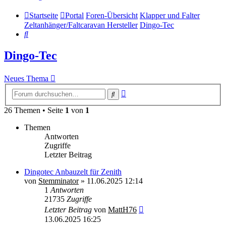
Startseite
Portal
Foren-Übersicht
Klapper und Falter
Zeltanhänger/Faltcaravan Hersteller
Dingo-Tec
Suche
Dingo-Tec
Neues Thema
Erweiterte
Suche
Suche
26 Themen • Seite
1
von
1
Themen
Antworten
Zugriffe
Letzter Beitrag
Dingotec Anbauzelt für Zenith
von
Stemminator
»
11.06.2025 12:14
1
Antworten
21735
Zugriffe
Letzter Beitrag
von
MattH76
13.06.2025 16:25