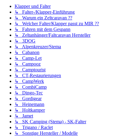
Klapper und Falter
↳ Falter-/Klapper-Einführung
↳ Warum ein Zeltcaravan ??
↳ Welcher Falter/Klapper passt zu MIR ??
↳ Fahren mit dem Gespann
↳ Zeltanhänger/Faltcaravan Hersteller
↳ 3DOG
↳ Alpenkreuzer/Stema
↳ Cabanon
↳ Camp-Let
↳ Campooz
↳ Camptourist
↳ CT-Restaurierungen
↳ CampWerk
↳ CombiCamp
↳ Dingo-Tec
↳ Gordigear
↳ Heinemann
↳ Holtkamper
↳ Jamet
↳ SK Camping (Stema) - SK-Falter
↳ Trigano / Raclet
↳ Sonstige Hersteller / Modelle