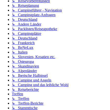
↳ Reisevorbereitungen
↳ Reiseplanung
↳ Campingführer - Navigation
↳ Campingplatz-Anfragen
↳ Deutschland
↳ Andere Länder
↳ Packlisten/Reiseapotheke
↳ Campingplätze
↳ Deutschland
↳ Frankreich
↳ BeNeLux
↳ Italien
↳ Slovenien, Kroatien etc.
↳ Osteuropa
↳ Skandinavien
↳ Alpenländer
↳ Iberische Halbinsel
↳ Camping und Angeln
↳ Camping und das leibliche Wohl
↳ Reiseberichte
Treffen
↳ Treffen
↳ Treffen-Berichte
↳ Stammtische