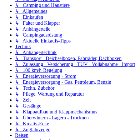
↳ Camping und Haustiere
↳ Allgemeines
↳ Einkaufen
↳ Falter und Klapper
↳ Anhängerteile
↳ Campingausrüstung
↳ Aktuelle Einkaufs-Tipps
Technik
↳ Anhängertechnik
↳ Transport - Deichselboxen, Fahrräder, Dachboxen
↳ Zulassung - Versicherung - TÜV - Vollabnahme - Import
↳ 100 km/h-Regelung
↳ Energieversorgung - Strom
↳ Energieversorgung - Gas, Petroleum, Benzin
↳ Techn. Zubehör
↳ Pflege, Wartung und Reparatur
↳ Zelt
↳ Gestänge
↳ Klappaufbau und Klappmechanismus
↳ Überwintern - Lagern - Trocknen
↳ Kreativ-Ecke
↳ Zugfahrzeuge
Reisen