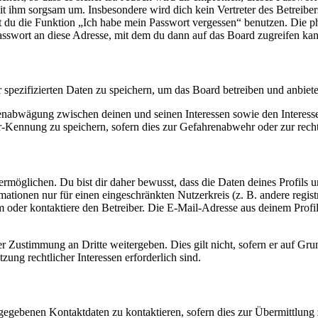
it ihm sorgsam um. Insbesondere wird dich kein Vertreter des Betreibe
nst du die Funktion „Ich habe mein Passwort vergessen“ benutzen. Di
asswort an diese Adresse, mit dem du dann auf das Board zugreifen kan
r spezifizierten Daten zu speichern, um das Board betreiben und anbiet
ssenabwägung zwischen deinen und seinen Interessen sowie den Interes
-Kennung zu speichern, sofern dies zur Gefahrenabwehr oder zur recht
möglichen. Du bist dir daher bewusst, dass die Daten deines Profils und
mationen nur für einen eingeschränkten Nutzerkreis (z. B. andere regist
oder kontaktiere den Betreiber. Die E-Mail-Adresse aus deinem Profil 
r Zustimmung an Dritte weitergeben. Dies gilt nicht, sofern er auf Gr
zung rechtlicher Interessen erforderlich sind.
ngegebenen Kontaktdaten zu kontaktieren, sofern dies zur Übermittlung z