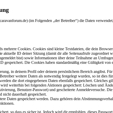
rung
ppcaravanforum.de) (im Folgenden „der Betreiber“) die Daten verwend
s mehrere Cookies. Cookies sind kleine Textdateien, die dein Browser 
ie aktuelle ID deiner Sitzung (damit dir alle Seitenaufrufe zugeordnet
angemeldet bist) sowie Informationen über deine Teilnahme an Umfragen
ID gespeichert. Die Cookies haben standardmäßig eine Gültigkeit von e
ierung, in deinem Profil oder deinem persönlichem Bereich angibst. Für
reiber weitere Daten als notwendig festgelegt wurden, so ist dies für 
 werden die dort eingegebenen Daten ebenfalls gespeichert. Gleiches gi
e wird weiterhin bei folgenden Aktionen gespeichert: Löschen und Änd
ktivierung, Benutzer-Passwort) und gescheiterte Anmeldeversuche. D
d nicht dauerhaft gespeichert.
eitere Daten gespeichert werden. Dazu gehören dein Abstimmungsverhal
nktionen.
ert, so dass es sicher ist. Jedoch wird dir empfohlen, dieses Passwor