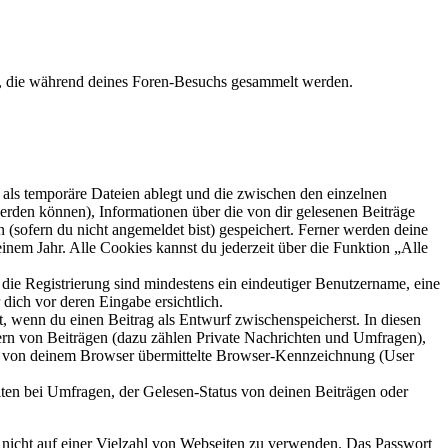
et, die während deines Foren-Besuchs gesammelt werden.
als temporäre Dateien ablegt und die zwischen den einzelnen
 werden können), Informationen über die von dir gelesenen Beiträge
 (sofern du nicht angemeldet bist) gespeichert. Ferner werden deine
inem Jahr. Alle Cookies kannst du jederzeit über die Funktion „Alle
 die Registrierung sind mindestens ein eindeutiger Benutzername, eine
dich vor deren Eingabe ersichtlich.
lt, wenn du einen Beitrag als Entwurf zwischenspeicherst. In diesen
ern von Beiträgen (dazu zählen Private Nachrichten und Umfragen),
ie von deinem Browser übermittelte Browser-Kennzeichnung (User
ten bei Umfragen, der Gelesen-Status von deinen Beiträgen oder
t nicht auf einer Vielzahl von Webseiten zu verwenden. Das Passwort