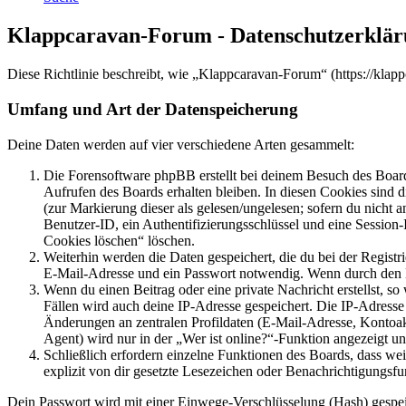
Klappcaravan-Forum - Datenschutzerklä
Diese Richtlinie beschreibt, wie „Klappcaravan-Forum“ (https://kla
Umfang und Art der Datenspeicherung
Deine Daten werden auf vier verschiedene Arten gesammelt:
Die Forensoftware phpBB erstellt bei deinem Besuch des Board
Aufrufen des Boards erhalten bleiben. In diesen Cookies sind d
(zur Markierung dieser als gelesen/ungelesen; sofern du nicht 
Benutzer-ID, ein Authentifizierungsschlüssel und eine Session-
Cookies löschen“ löschen.
Weiterhin werden die Daten gespeichert, die du bei der Registr
E-Mail-Adresse und ein Passwort notwendig. Wenn durch den Bet
Wenn du einen Beitrag oder eine private Nachricht erstellst, so
Fällen wird auch deine IP-Adresse gespeichert. Die IP-Adress
Änderungen an zentralen Profildaten (E-Mail-Adresse, Kontoa
Agent) wird nur in der „Wer ist online?“-Funktion angezeigt un
Schließlich erfordern einzelne Funktionen des Boards, dass w
explizit von dir gesetzte Lesezeichen oder Benachrichtigungsfu
Dein Passwort wird mit einer Einwege-Verschlüsselung (Hash) gespeich