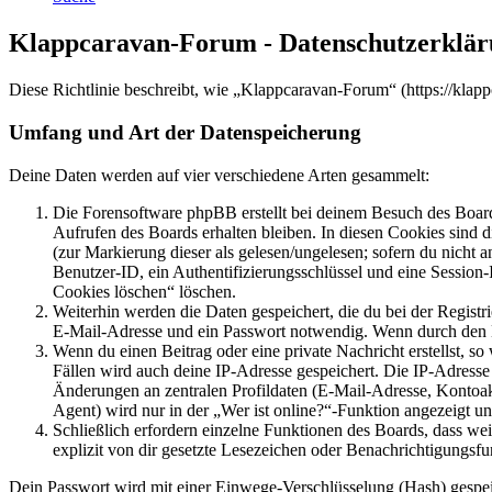
Klappcaravan-Forum - Datenschutzerklä
Diese Richtlinie beschreibt, wie „Klappcaravan-Forum“ (https://kla
Umfang und Art der Datenspeicherung
Deine Daten werden auf vier verschiedene Arten gesammelt:
Die Forensoftware phpBB erstellt bei deinem Besuch des Board
Aufrufen des Boards erhalten bleiben. In diesen Cookies sind d
(zur Markierung dieser als gelesen/ungelesen; sofern du nicht 
Benutzer-ID, ein Authentifizierungsschlüssel und eine Session-
Cookies löschen“ löschen.
Weiterhin werden die Daten gespeichert, die du bei der Registr
E-Mail-Adresse und ein Passwort notwendig. Wenn durch den Bet
Wenn du einen Beitrag oder eine private Nachricht erstellst, so
Fällen wird auch deine IP-Adresse gespeichert. Die IP-Adress
Änderungen an zentralen Profildaten (E-Mail-Adresse, Kontoa
Agent) wird nur in der „Wer ist online?“-Funktion angezeigt un
Schließlich erfordern einzelne Funktionen des Boards, dass w
explizit von dir gesetzte Lesezeichen oder Benachrichtigungsfu
Dein Passwort wird mit einer Einwege-Verschlüsselung (Hash) gespeich