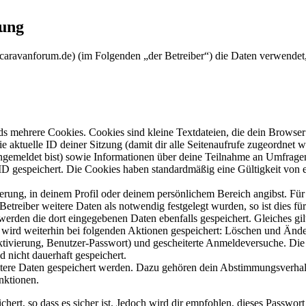
rung
ppcaravanforum.de) (im Folgenden „der Betreiber“) die Daten verwend
s mehrere Cookies. Cookies sind kleine Textdateien, die dein Browser 
ie aktuelle ID deiner Sitzung (damit dir alle Seitenaufrufe zugeordnet
angemeldet bist) sowie Informationen über deine Teilnahme an Umfragen
ID gespeichert. Die Cookies haben standardmäßig eine Gültigkeit von e
ierung, in deinem Profil oder deinem persönlichem Bereich angibst. Für
reiber weitere Daten als notwendig festgelegt wurden, so ist dies für 
 werden die dort eingegebenen Daten ebenfalls gespeichert. Gleiches gi
e wird weiterhin bei folgenden Aktionen gespeichert: Löschen und Änd
ktivierung, Benutzer-Passwort) und gescheiterte Anmeldeversuche. D
d nicht dauerhaft gespeichert.
eitere Daten gespeichert werden. Dazu gehören dein Abstimmungsverhal
nktionen.
ert, so dass es sicher ist. Jedoch wird dir empfohlen, dieses Passwor