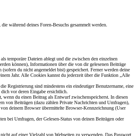
et, die während deines Foren-Besuchs gesammelt werden.
als temporäre Dateien ablegt und die zwischen den einzelnen
 werden können), Informationen über die von dir gelesenen Beiträge
 (sofern du nicht angemeldet bist) gespeichert. Ferner werden deine
inem Jahr. Alle Cookies kannst du jederzeit über die Funktion „Alle
 die Registrierung sind mindestens ein eindeutiger Benutzername, eine
dich vor deren Eingabe ersichtlich.
lt, wenn du einen Beitrag als Entwurf zwischenspeicherst. In diesen
ern von Beiträgen (dazu zählen Private Nachrichten und Umfragen),
ie von deinem Browser übermittelte Browser-Kennzeichnung (User
ten bei Umfragen, der Gelesen-Status von deinen Beiträgen oder
t nicht auf einer Vielzahl von Webseiten zu verwenden. Das Passwort