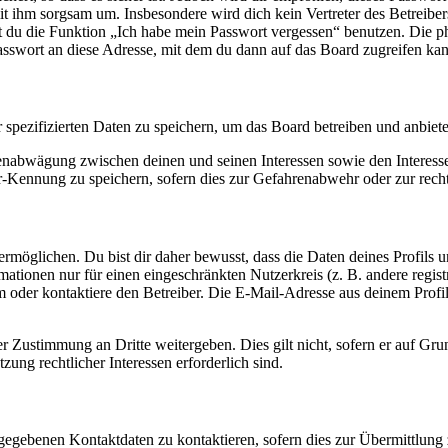
it ihm sorgsam um. Insbesondere wird dich kein Vertreter des Betreibe
nst du die Funktion „Ich habe mein Passwort vergessen“ benutzen. Di
asswort an diese Adresse, mit dem du dann auf das Board zugreifen kan
r spezifizierten Daten zu speichern, um das Board betreiben und anbiet
ssenabwägung zwischen deinen und seinen Interessen sowie den Interes
-Kennung zu speichern, sofern dies zur Gefahrenabwehr oder zur recht
möglichen. Du bist dir daher bewusst, dass die Daten deines Profils und
mationen nur für einen eingeschränkten Nutzerkreis (z. B. andere regist
oder kontaktiere den Betreiber. Die E-Mail-Adresse aus deinem Profil 
r Zustimmung an Dritte weitergeben. Dies gilt nicht, sofern er auf Gr
zung rechtlicher Interessen erforderlich sind.
ngegebenen Kontaktdaten zu kontaktieren, sofern dies zur Übermittlung z