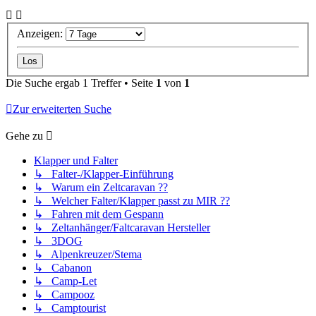
Anzeigen:
Die Suche ergab 1 Treffer • Seite
1
von
1
Zur erweiterten Suche
Gehe zu
Klapper und Falter
↳ Falter-/Klapper-Einführung
↳ Warum ein Zeltcaravan ??
↳ Welcher Falter/Klapper passt zu MIR ??
↳ Fahren mit dem Gespann
↳ Zeltanhänger/Faltcaravan Hersteller
↳ 3DOG
↳ Alpenkreuzer/Stema
↳ Cabanon
↳ Camp-Let
↳ Campooz
↳ Camptourist