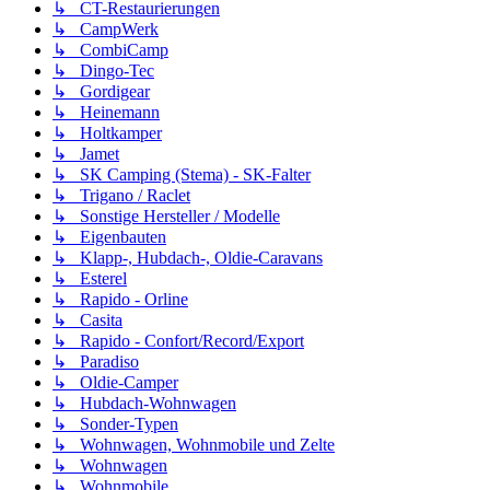
↳ CT-Restaurierungen
↳ CampWerk
↳ CombiCamp
↳ Dingo-Tec
↳ Gordigear
↳ Heinemann
↳ Holtkamper
↳ Jamet
↳ SK Camping (Stema) - SK-Falter
↳ Trigano / Raclet
↳ Sonstige Hersteller / Modelle
↳ Eigenbauten
↳ Klapp-, Hubdach-, Oldie-Caravans
↳ Esterel
↳ Rapido - Orline
↳ Casita
↳ Rapido - Confort/Record/Export
↳ Paradiso
↳ Oldie-Camper
↳ Hubdach-Wohnwagen
↳ Sonder-Typen
↳ Wohnwagen, Wohnmobile und Zelte
↳ Wohnwagen
↳ Wohnmobile