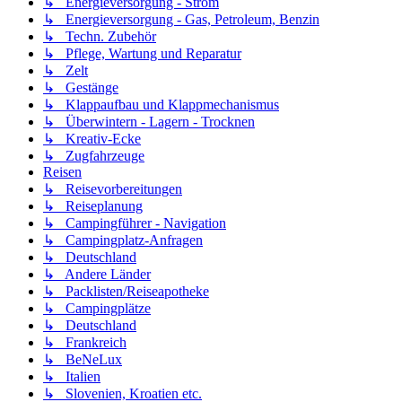
↳ Energieversorgung - Strom
↳ Energieversorgung - Gas, Petroleum, Benzin
↳ Techn. Zubehör
↳ Pflege, Wartung und Reparatur
↳ Zelt
↳ Gestänge
↳ Klappaufbau und Klappmechanismus
↳ Überwintern - Lagern - Trocknen
↳ Kreativ-Ecke
↳ Zugfahrzeuge
Reisen
↳ Reisevorbereitungen
↳ Reiseplanung
↳ Campingführer - Navigation
↳ Campingplatz-Anfragen
↳ Deutschland
↳ Andere Länder
↳ Packlisten/Reiseapotheke
↳ Campingplätze
↳ Deutschland
↳ Frankreich
↳ BeNeLux
↳ Italien
↳ Slovenien, Kroatien etc.