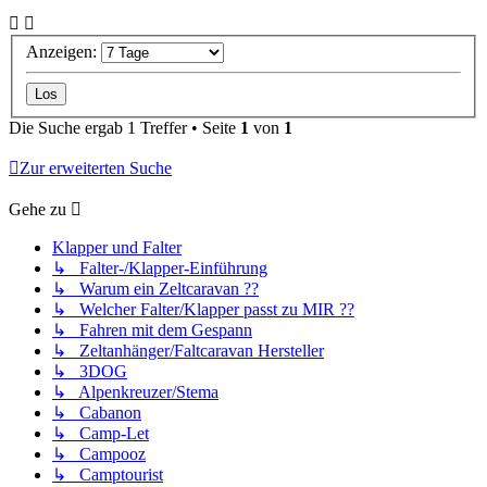
Anzeigen:
Die Suche ergab 1 Treffer • Seite
1
von
1
Zur erweiterten Suche
Gehe zu
Klapper und Falter
↳ Falter-/Klapper-Einführung
↳ Warum ein Zeltcaravan ??
↳ Welcher Falter/Klapper passt zu MIR ??
↳ Fahren mit dem Gespann
↳ Zeltanhänger/Faltcaravan Hersteller
↳ 3DOG
↳ Alpenkreuzer/Stema
↳ Cabanon
↳ Camp-Let
↳ Campooz
↳ Camptourist