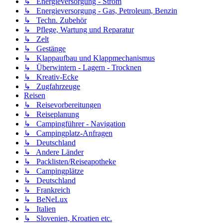
↳ Energieversorgung - Strom
↳ Energieversorgung - Gas, Petroleum, Benzin
↳ Techn. Zubehör
↳ Pflege, Wartung und Reparatur
↳ Zelt
↳ Gestänge
↳ Klappaufbau und Klappmechanismus
↳ Überwintern - Lagern - Trocknen
↳ Kreativ-Ecke
↳ Zugfahrzeuge
Reisen
↳ Reisevorbereitungen
↳ Reiseplanung
↳ Campingführer - Navigation
↳ Campingplatz-Anfragen
↳ Deutschland
↳ Andere Länder
↳ Packlisten/Reiseapotheke
↳ Campingplätze
↳ Deutschland
↳ Frankreich
↳ BeNeLux
↳ Italien
↳ Slovenien, Kroatien etc.