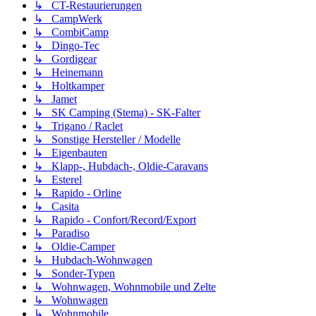
↳ CT-Restaurierungen
↳ CampWerk
↳ CombiCamp
↳ Dingo-Tec
↳ Gordigear
↳ Heinemann
↳ Holtkamper
↳ Jamet
↳ SK Camping (Stema) - SK-Falter
↳ Trigano / Raclet
↳ Sonstige Hersteller / Modelle
↳ Eigenbauten
↳ Klapp-, Hubdach-, Oldie-Caravans
↳ Esterel
↳ Rapido - Orline
↳ Casita
↳ Rapido - Confort/Record/Export
↳ Paradiso
↳ Oldie-Camper
↳ Hubdach-Wohnwagen
↳ Sonder-Typen
↳ Wohnwagen, Wohnmobile und Zelte
↳ Wohnwagen
↳ Wohnmobile