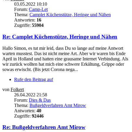
03.05.2022 10:10
Forum:
Camp-Let
Thema:
Camplet Küchenstütze, Heringe und Nähen
Antworten:
16
Zugriffe:
55904
Re: Camplet Küchenstütze, Heringe und Nähen
Hallo Simon, es tut mir leid, dass Du so lange auf meine Antwort
warten musstest. Das ist nicht meine Art. Aber wir waren bis Ende
April in Holland und hatten eine grausame Internet Verbindung. Als
wir zurück wollten hat mich eine schwere Erkältung, Grippe oder
sowas erwischt. (Bis jetzt Corona nega...
Rufe den Beitrag auf
von
Folkert
26.04.2022 21:58
Forum:
Dies & Das
Thema:
Bußgeldverfahren Amt Mirow
Antworten:
40
Zugriffe:
92446
Re: Bußgeldverfahren Amt Mirow