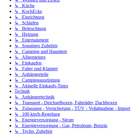
↳ Küche
↳ KochEcke
↳ Einrichtung
↳ Schlafen
↳ Beleuchtung
↳ Heizung
↳ Entertainment
↳ Sonstiges Zubehör
↳ Camping und Haustiere
↳ Allgemeines
↳ Einkaufen
↳ Falter und Klapper
↳ Anhängerteile
↳ Campingausrüstung
↳ Aktuelle Einkaufs-Tipps
Technik
↳ Anhängertechnik
↳ Transport - Deichselboxen, Fahrräder, Dachboxen
↳ Zulassung - Versicherung - TÜV - Vollabnahme - Import
↳ 100 km/h-Regelung
↳ Energieversorgung - Strom
↳ Energieversorgung - Gas, Petroleum, Benzin
↳ Techn. Zubehör