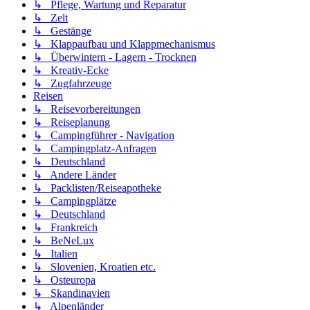
↳ Pflege, Wartung und Reparatur
↳ Zelt
↳ Gestänge
↳ Klappaufbau und Klappmechanismus
↳ Überwintern - Lagern - Trocknen
↳ Kreativ-Ecke
↳ Zugfahrzeuge
Reisen
↳ Reisevorbereitungen
↳ Reiseplanung
↳ Campingführer - Navigation
↳ Campingplatz-Anfragen
↳ Deutschland
↳ Andere Länder
↳ Packlisten/Reiseapotheke
↳ Campingplätze
↳ Deutschland
↳ Frankreich
↳ BeNeLux
↳ Italien
↳ Slovenien, Kroatien etc.
↳ Osteuropa
↳ Skandinavien
↳ Alpenländer