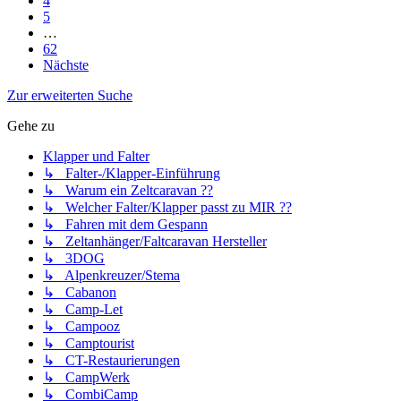
4
5
…
62
Nächste
Zur erweiterten Suche
Gehe zu
Klapper und Falter
↳ Falter-/Klapper-Einführung
↳ Warum ein Zeltcaravan ??
↳ Welcher Falter/Klapper passt zu MIR ??
↳ Fahren mit dem Gespann
↳ Zeltanhänger/Faltcaravan Hersteller
↳ 3DOG
↳ Alpenkreuzer/Stema
↳ Cabanon
↳ Camp-Let
↳ Campooz
↳ Camptourist
↳ CT-Restaurierungen
↳ CampWerk
↳ CombiCamp