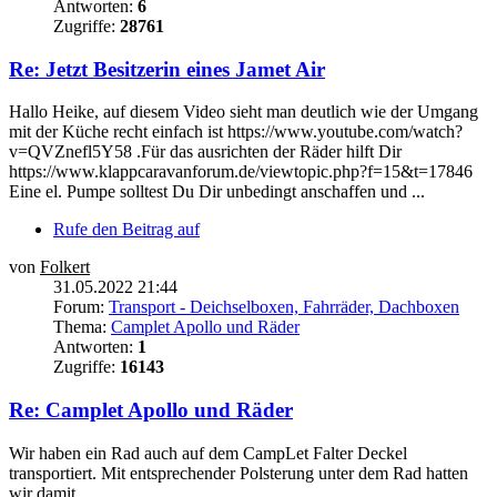
Antworten:
6
Zugriffe:
28761
Re: Jetzt Besitzerin eines Jamet Air
Hallo Heike, auf diesem Video sieht man deutlich wie der Umgang
mit der Küche recht einfach ist https://www.youtube.com/watch?
v=QVZnefl5Y58 .Für das ausrichten der Räder hilft Dir
https://www.klappcaravanforum.de/viewtopic.php?f=15&t=17846
Eine el. Pumpe solltest Du Dir unbedingt anschaffen und ...
Rufe den Beitrag auf
von
Folkert
31.05.2022 21:44
Forum:
Transport - Deichselboxen, Fahrräder, Dachboxen
Thema:
Camplet Apollo und Räder
Antworten:
1
Zugriffe:
16143
Re: Camplet Apollo und Räder
Wir haben ein Rad auch auf dem CampLet Falter Deckel
transportiert. Mit entsprechender Polsterung unter dem Rad hatten
wir damit