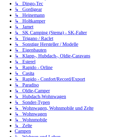
↳ Dingo-Tec
↳ Gordigear
↳ Heinemann
↳ Holtkamper
↳ Jamet
↳ SK Camping (Stema) - SK-Falter
↳ Trigano / Raclet
↳ Sonstige Hersteller / Modelle
↳ Eigenbauten
↳ Klapp-, Hubdach-, Oldie-Caravans
↳ Esterel
↳ Rapido - Orline
↳ Casita
↳ Rapido - Confort/Record/Export
↳ Paradiso
↳ Oldie-Camper
↳ Hubdach-Wohnwagen
↳ Sonder-Typen
↳ Wohnwagen, Wohnmobile und Zelte
↳ Wohnwagen
↳ Wohnmobile
↳ Zelte
Campen
↳ Wohnen und Leben