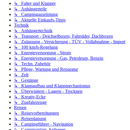
↳ Falter und Klapper
↳ Anhängerteile
↳ Campingausrüstung
↳ Aktuelle Einkaufs-Tipps
Technik
↳ Anhängertechnik
↳ Transport - Deichselboxen, Fahrräder, Dachboxen
↳ Zulassung - Versicherung - TÜV - Vollabnahme - Import
↳ 100 km/h-Regelung
↳ Energieversorgung - Strom
↳ Energieversorgung - Gas, Petroleum, Benzin
↳ Techn. Zubehör
↳ Pflege, Wartung und Reparatur
↳ Zelt
↳ Gestänge
↳ Klappaufbau und Klappmechanismus
↳ Überwintern - Lagern - Trocknen
↳ Kreativ-Ecke
↳ Zugfahrzeuge
Reisen
↳ Reisevorbereitungen
↳ Reiseplanung
↳ Campingführer - Navigation
↳ Campingplatz-Anfragen