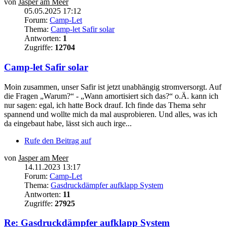
von
Jasper am Meer
05.05.2025 17:12
Forum:
Camp-Let
Thema:
Camp-let Safir solar
Antworten:
1
Zugriffe:
12704
Camp-let Safir solar
Moin zusammen, unser Safir ist jetzt unabhängig stromversorgt. Auf
die Fragen „Warum?“ - „Wann amortisiert sich das?“ o.Ä. kann ich
nur sagen: egal, ich hatte Bock drauf. Ich finde das Thema sehr
spannend und wollte mich da mal ausprobieren. Und alles, was ich
da eingebaut habe, lässt sich auch irge...
Rufe den Beitrag auf
von
Jasper am Meer
14.11.2023 13:17
Forum:
Camp-Let
Thema:
Gasdruckdämpfer aufklapp System
Antworten:
11
Zugriffe:
27925
Re: Gasdruckdämpfer aufklapp System