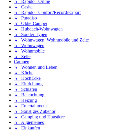
↳ Rapido - Orline
↳ Casita
↳ Rapido - Confort/Record/Export
↳ Paradiso
↳ Oldie-Camper
↳ Hubdach-Wohnwagen
↳ Sonder-Typen
↳ Wohnwagen, Wohnmobile und Zelte
↳ Wohnwagen
↳ Wohnmobile
↳ Zelte
Campen
↳ Wohnen und Leben
↳ Küche
↳ KochEcke
↳ Einrichtung
↳ Schlafen
↳ Beleuchtung
↳ Heizung
↳ Entertainment
↳ Sonstiges Zubehör
↳ Camping und Haustiere
↳ Allgemeines
↳ Einkaufen