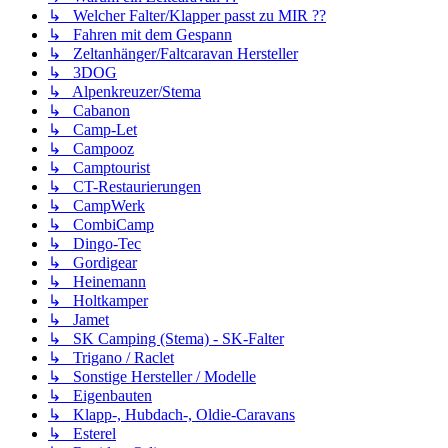
↳ Welcher Falter/Klapper passt zu MIR ??
↳ Fahren mit dem Gespann
↳ Zeltanhänger/Faltcaravan Hersteller
↳ 3DOG
↳ Alpenkreuzer/Stema
↳ Cabanon
↳ Camp-Let
↳ Campooz
↳ Camptourist
↳ CT-Restaurierungen
↳ CampWerk
↳ CombiCamp
↳ Dingo-Tec
↳ Gordigear
↳ Heinemann
↳ Holtkamper
↳ Jamet
↳ SK Camping (Stema) - SK-Falter
↳ Trigano / Raclet
↳ Sonstige Hersteller / Modelle
↳ Eigenbauten
↳ Klapp-, Hubdach-, Oldie-Caravans
↳ Esterel