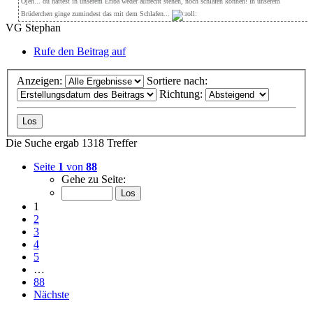
Ojeh... du hättest in unserem Eriba weder aufrecht stehen, noch schlafen können! In unserem
Brüderchen ginge zumindest das mit dem Schlafen...
VG Stephan
Rufe den Beitrag auf
Anzeigen:
Sortiere nach:
Richtung:
Die Suche ergab 1318 Treffer
Seite
1
von
88
Gehe zu Seite:
1
2
3
4
5
…
88
Nächste