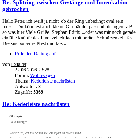
Re: Splitring zwischen Gestänge und Innenkabine
gebrochen
Hallo Peter, ich weiß ja nicht, ob der Ring unbedingt oval sein
muss... Du könntest auch kleine Gurtbänder passend ablängen, z.B
so was hier Viele Grüße, Stephan Edith: ...oder was mir noch gerade
einfällt: knüpfe das Innenzelt einfach mit breiten Schnürsenkeln fest.
Die sind super reißfest und kost...
Rufe den Beitrag auf
von
Exfalter
22.06.2026 23:28
Forum:
Wohnwagen
Thema:
Kederleiste nachrüsten
Antworten:
8
Zugriffe:
5369
Re: Kederleiste nachrüsten
Offtopic:
Hallo Rüdiger,
"So wie ich, der mit seinen 193 cm sofort an sowas denkt."