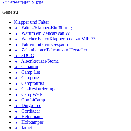
Zur erweiterten Suche
Gehe zu
Klapper und Falter
↳ Falter-/Klapper-Einführung
↳ Warum ein Zeltcaravan ??
↳ Welcher Falter/Klapper passt zu MIR ??
↳ Fahren mit dem Gespann
↳ Zeltanhänger/Faltcaravan Hersteller
↳ 3DOG
↳ Alpenkreuzer/Stema
↳ Cabanon
↳ Camp-Let
↳ Campooz
↳ Camptourist
↳ CT-Restaurierungen
↳ CampWerk
↳ CombiCamp
↳ Dingo-Tec
↳ Gordigear
↳ Heinemann
↳ Holtkamper
↳ Jamet