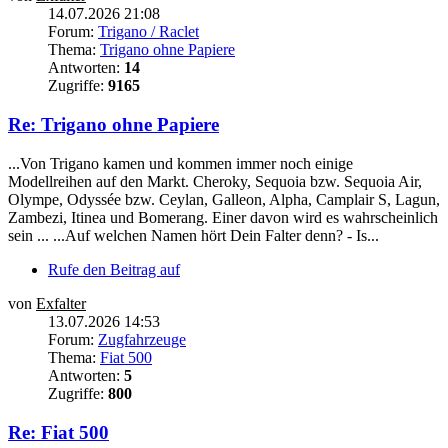
14.07.2026 21:08
Forum:
Trigano / Raclet
Thema:
Trigano ohne Papiere
Antworten:
14
Zugriffe:
9165
Re: Trigano ohne Papiere
...Von Trigano kamen und kommen immer noch einige
Modellreihen auf den Markt. Cheroky, Sequoia bzw. Sequoia Air,
Olympe, Odyssée bzw. Ceylan, Galleon, Alpha, Camplair S, Lagun,
Zambezi, Itinea und Bomerang. Einer davon wird es wahrscheinlich
sein ... ...Auf welchen Namen hört Dein Falter denn? - Is...
Rufe den Beitrag auf
von
Exfalter
13.07.2026 14:53
Forum:
Zugfahrzeuge
Thema:
Fiat 500
Antworten:
5
Zugriffe:
800
Re: Fiat 500