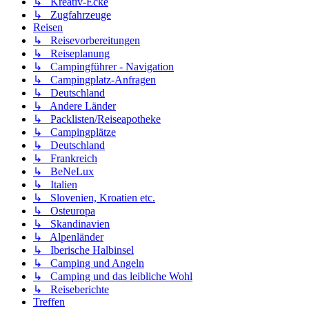
↳ Kreativ-Ecke
↳ Zugfahrzeuge
Reisen
↳ Reisevorbereitungen
↳ Reiseplanung
↳ Campingführer - Navigation
↳ Campingplatz-Anfragen
↳ Deutschland
↳ Andere Länder
↳ Packlisten/Reiseapotheke
↳ Campingplätze
↳ Deutschland
↳ Frankreich
↳ BeNeLux
↳ Italien
↳ Slovenien, Kroatien etc.
↳ Osteuropa
↳ Skandinavien
↳ Alpenländer
↳ Iberische Halbinsel
↳ Camping und Angeln
↳ Camping und das leibliche Wohl
↳ Reiseberichte
Treffen