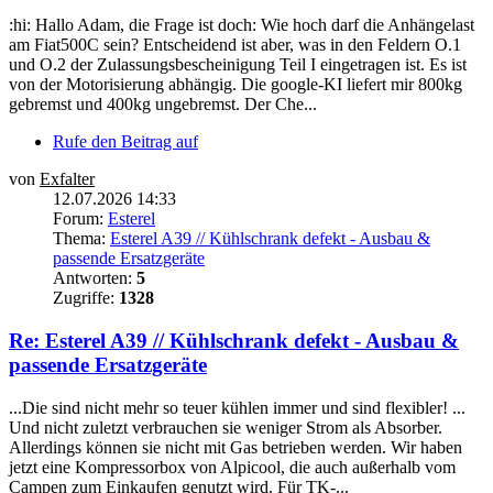
:hi: Hallo Adam, die Frage ist doch: Wie hoch darf die Anhängelast
am Fiat500C sein? Entscheidend ist aber, was in den Feldern O.1
und O.2 der Zulassungsbescheinigung Teil I eingetragen ist. Es ist
von der Motorisierung abhängig. Die google-KI liefert mir 800kg
gebremst und 400kg ungebremst. Der Che...
Rufe den Beitrag auf
von
Exfalter
12.07.2026 14:33
Forum:
Esterel
Thema:
Esterel A39 // Kühlschrank defekt - Ausbau &
passende Ersatzgeräte
Antworten:
5
Zugriffe:
1328
Re: Esterel A39 // Kühlschrank defekt - Ausbau &
passende Ersatzgeräte
...Die sind nicht mehr so teuer kühlen immer und sind flexibler! ...
Und nicht zuletzt verbrauchen sie weniger Strom als Absorber.
Allerdings können sie nicht mit Gas betrieben werden. Wir haben
jetzt eine Kompressorbox von Alpicool, die auch außerhalb vom
Campen zum Einkaufen genutzt wird. Für TK-...