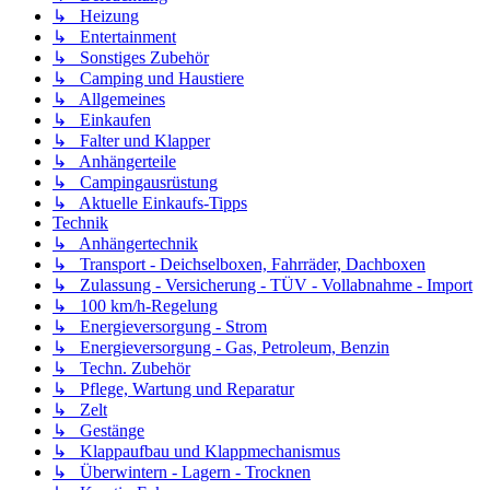
↳ Heizung
↳ Entertainment
↳ Sonstiges Zubehör
↳ Camping und Haustiere
↳ Allgemeines
↳ Einkaufen
↳ Falter und Klapper
↳ Anhängerteile
↳ Campingausrüstung
↳ Aktuelle Einkaufs-Tipps
Technik
↳ Anhängertechnik
↳ Transport - Deichselboxen, Fahrräder, Dachboxen
↳ Zulassung - Versicherung - TÜV - Vollabnahme - Import
↳ 100 km/h-Regelung
↳ Energieversorgung - Strom
↳ Energieversorgung - Gas, Petroleum, Benzin
↳ Techn. Zubehör
↳ Pflege, Wartung und Reparatur
↳ Zelt
↳ Gestänge
↳ Klappaufbau und Klappmechanismus
↳ Überwintern - Lagern - Trocknen