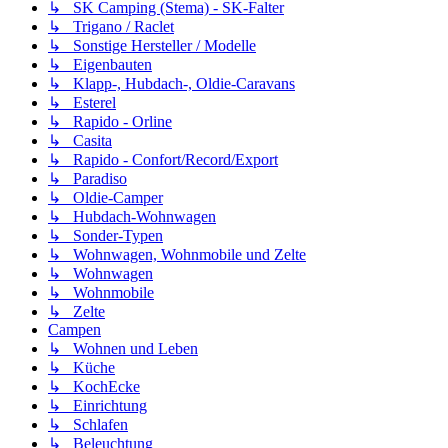
↳ SK Camping (Stema) - SK-Falter
↳ Trigano / Raclet
↳ Sonstige Hersteller / Modelle
↳ Eigenbauten
↳ Klapp-, Hubdach-, Oldie-Caravans
↳ Esterel
↳ Rapido - Orline
↳ Casita
↳ Rapido - Confort/Record/Export
↳ Paradiso
↳ Oldie-Camper
↳ Hubdach-Wohnwagen
↳ Sonder-Typen
↳ Wohnwagen, Wohnmobile und Zelte
↳ Wohnwagen
↳ Wohnmobile
↳ Zelte
Campen
↳ Wohnen und Leben
↳ Küche
↳ KochEcke
↳ Einrichtung
↳ Schlafen
↳ Beleuchtung