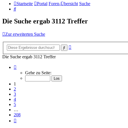
Startseite
Portal
Foren-Übersicht
Suche
Suche
Die Suche ergab 3112 Treffer
Zur erweiterten Suche
Erweiterte
Suche
Suche
Die Suche ergab 3112 Treffer
Seite
1
Gehe zu Seite:
von
208
1
2
3
4
5
…
208
Nächste