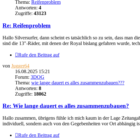
Thema:
Reifenproblem
Antworten:
4
Zugriffe:
43123
Re: Reifenproblem
Hallo Silversurfer, dann scheint es tatsächlich so zu sein, dass man
sind die 13"-Räder, mit denen der Royal bislang gefahren wurde, techn
Rufe den Beitrag auf
von
Jugger64
16.08.2025 15:21
Forum:
3DOG
Thema:
wie lange dauert es alles zusammenzubauen???
Antworten:
8
Zugriffe:
18062
Re: Wie lange dauert es alles zusammenzubauen?
Hallo zusammen, übrigens fühle ich mich kaum in der Lage Zeitanga
individuell, sondern auch von den Gegebenheiten vor Ort abhängig ist.
Rufe den Beitrag auf