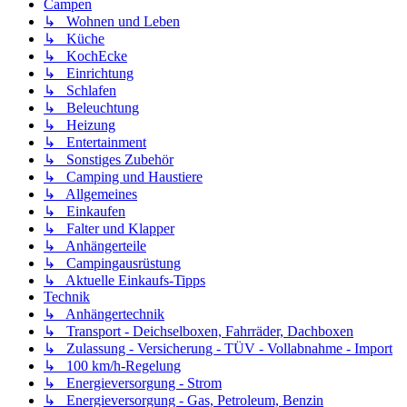
Campen
↳ Wohnen und Leben
↳ Küche
↳ KochEcke
↳ Einrichtung
↳ Schlafen
↳ Beleuchtung
↳ Heizung
↳ Entertainment
↳ Sonstiges Zubehör
↳ Camping und Haustiere
↳ Allgemeines
↳ Einkaufen
↳ Falter und Klapper
↳ Anhängerteile
↳ Campingausrüstung
↳ Aktuelle Einkaufs-Tipps
Technik
↳ Anhängertechnik
↳ Transport - Deichselboxen, Fahrräder, Dachboxen
↳ Zulassung - Versicherung - TÜV - Vollabnahme - Import
↳ 100 km/h-Regelung
↳ Energieversorgung - Strom
↳ Energieversorgung - Gas, Petroleum, Benzin