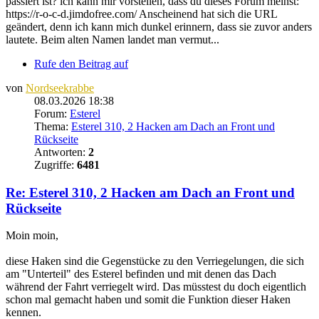
passiert ist? ich kann mir vorstellen, dass du dieses Forum meinst:
https://r-o-c-d.jimdofree.com/ Anscheinend hat sich die URL
geändert, denn ich kann mich dunkel erinnern, dass sie zuvor anders
lautete. Beim alten Namen landet man vermut...
Rufe den Beitrag auf
von
Nordseekrabbe
08.03.2026 18:38
Forum:
Esterel
Thema:
Esterel 310, 2 Hacken am Dach an Front und
Rückseite
Antworten:
2
Zugriffe:
6481
Re: Esterel 310, 2 Hacken am Dach an Front und
Rückseite
Moin moin,
diese Haken sind die Gegenstücke zu den Verriegelungen, die sich
am "Unterteil" des Esterel befinden und mit denen das Dach
während der Fahrt verriegelt wird. Das müsstest du doch eigentlich
schon mal gemacht haben und somit die Funktion dieser Haken
kennen.