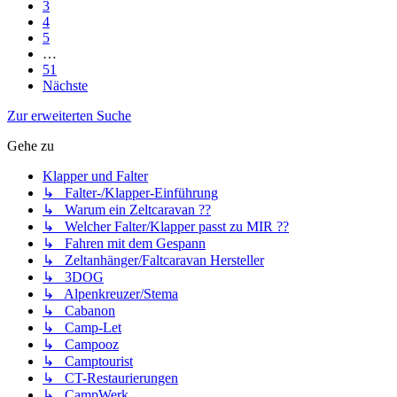
3
4
5
…
51
Nächste
Zur erweiterten Suche
Gehe zu
Klapper und Falter
↳ Falter-/Klapper-Einführung
↳ Warum ein Zeltcaravan ??
↳ Welcher Falter/Klapper passt zu MIR ??
↳ Fahren mit dem Gespann
↳ Zeltanhänger/Faltcaravan Hersteller
↳ 3DOG
↳ Alpenkreuzer/Stema
↳ Cabanon
↳ Camp-Let
↳ Campooz
↳ Camptourist
↳ CT-Restaurierungen
↳ CampWerk