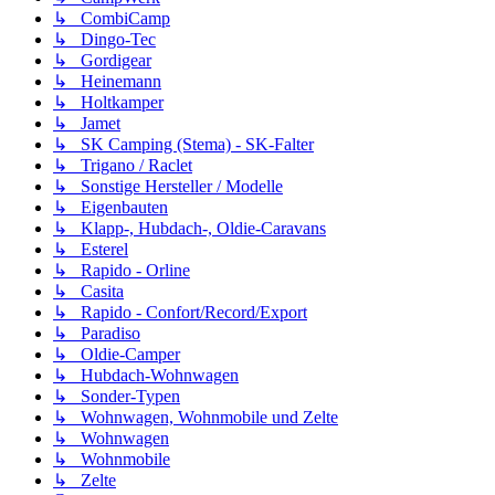
↳ CombiCamp
↳ Dingo-Tec
↳ Gordigear
↳ Heinemann
↳ Holtkamper
↳ Jamet
↳ SK Camping (Stema) - SK-Falter
↳ Trigano / Raclet
↳ Sonstige Hersteller / Modelle
↳ Eigenbauten
↳ Klapp-, Hubdach-, Oldie-Caravans
↳ Esterel
↳ Rapido - Orline
↳ Casita
↳ Rapido - Confort/Record/Export
↳ Paradiso
↳ Oldie-Camper
↳ Hubdach-Wohnwagen
↳ Sonder-Typen
↳ Wohnwagen, Wohnmobile und Zelte
↳ Wohnwagen
↳ Wohnmobile
↳ Zelte