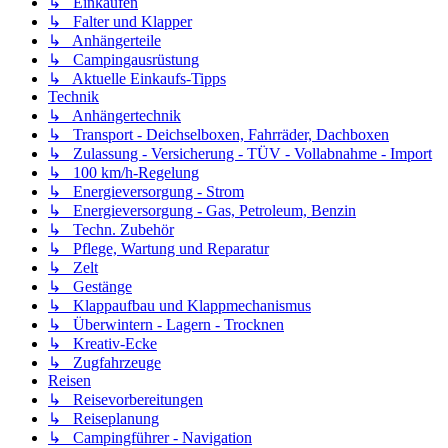
↳ Einkaufen
↳ Falter und Klapper
↳ Anhängerteile
↳ Campingausrüstung
↳ Aktuelle Einkaufs-Tipps
Technik
↳ Anhängertechnik
↳ Transport - Deichselboxen, Fahrräder, Dachboxen
↳ Zulassung - Versicherung - TÜV - Vollabnahme - Import
↳ 100 km/h-Regelung
↳ Energieversorgung - Strom
↳ Energieversorgung - Gas, Petroleum, Benzin
↳ Techn. Zubehör
↳ Pflege, Wartung und Reparatur
↳ Zelt
↳ Gestänge
↳ Klappaufbau und Klappmechanismus
↳ Überwintern - Lagern - Trocknen
↳ Kreativ-Ecke
↳ Zugfahrzeuge
Reisen
↳ Reisevorbereitungen
↳ Reiseplanung
↳ Campingführer - Navigation