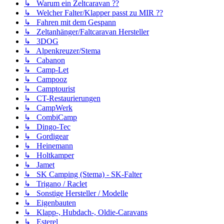
↳ Warum ein Zeltcaravan ??
↳ Welcher Falter/Klapper passt zu MIR ??
↳ Fahren mit dem Gespann
↳ Zeltanhänger/Faltcaravan Hersteller
↳ 3DOG
↳ Alpenkreuzer/Stema
↳ Cabanon
↳ Camp-Let
↳ Campooz
↳ Camptourist
↳ CT-Restaurierungen
↳ CampWerk
↳ CombiCamp
↳ Dingo-Tec
↳ Gordigear
↳ Heinemann
↳ Holtkamper
↳ Jamet
↳ SK Camping (Stema) - SK-Falter
↳ Trigano / Raclet
↳ Sonstige Hersteller / Modelle
↳ Eigenbauten
↳ Klapp-, Hubdach-, Oldie-Caravans
↳ Esterel