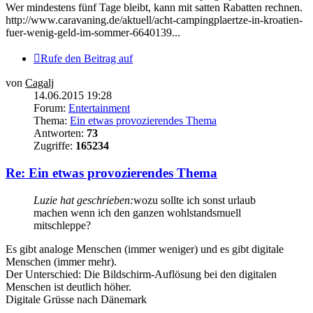
Wer mindestens fünf Tage bleibt, kann mit satten Rabatten rechnen.
http://www.caravaning.de/aktuell/acht-campingplaertze-in-kroatien-
fuer-wenig-geld-im-sommer-6640139...
Rufe den Beitrag auf
von
Cagalj
14.06.2015 19:28
Forum:
Entertainment
Thema:
Ein etwas provozierendes Thema
Antworten:
73
Zugriffe:
165234
Re: Ein etwas provozierendes Thema
Luzie hat geschrieben:
wozu sollte ich sonst urlaub
machen wenn ich den ganzen wohlstandsmuell
mitschleppe?
Es gibt analoge Menschen (immer weniger) und es gibt digitale
Menschen (immer mehr).
Der Unterschied: Die Bildschirm-Auflösung bei den digitalen
Menschen ist deutlich höher.
Digitale Grüsse nach Dänemark