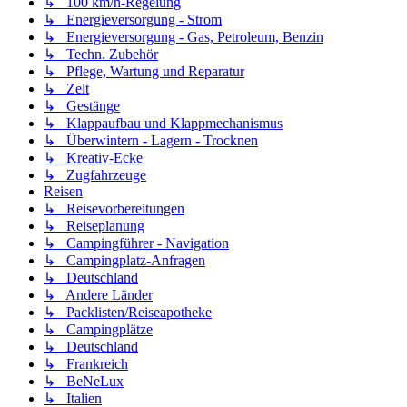
↳ 100 km/h-Regelung
↳ Energieversorgung - Strom
↳ Energieversorgung - Gas, Petroleum, Benzin
↳ Techn. Zubehör
↳ Pflege, Wartung und Reparatur
↳ Zelt
↳ Gestänge
↳ Klappaufbau und Klappmechanismus
↳ Überwintern - Lagern - Trocknen
↳ Kreativ-Ecke
↳ Zugfahrzeuge
Reisen
↳ Reisevorbereitungen
↳ Reiseplanung
↳ Campingführer - Navigation
↳ Campingplatz-Anfragen
↳ Deutschland
↳ Andere Länder
↳ Packlisten/Reiseapotheke
↳ Campingplätze
↳ Deutschland
↳ Frankreich
↳ BeNeLux
↳ Italien