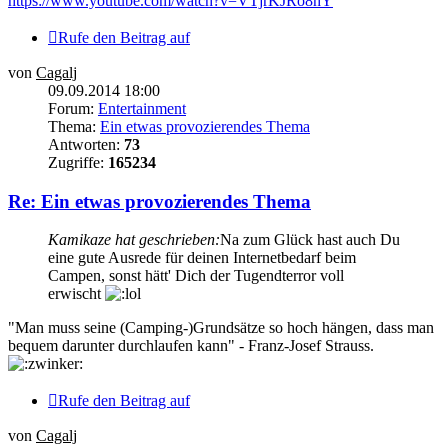
https://www.youtube.com/watch?v=VTjrKJRo8hY
Rufe den Beitrag auf
von
Cagalj
09.09.2014 18:00
Forum:
Entertainment
Thema:
Ein etwas provozierendes Thema
Antworten:
73
Zugriffe:
165234
Re: Ein etwas provozierendes Thema
Kamikaze hat geschrieben:
Na zum Glück hast auch Du
eine gute Ausrede für deinen Internetbedarf beim
Campen, sonst hätt' Dich der Tugendterror voll
erwischt
"Man muss seine (Camping-)Grundsätze so hoch hängen, dass man
bequem darunter durchlaufen kann" - Franz-Josef Strauss.
Rufe den Beitrag auf
von
Cagalj