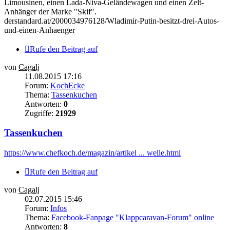
Limousinen, einen Lada-Niva-Geländewagen und einen Zelt-
Anhänger der Marke "Skif".
derstandard.at/2000034976128/Wladimir-Putin-besitzt-drei-Autos-
und-einen-Anhaenger
Rufe den Beitrag auf
von
Cagalj
11.08.2015 17:16
Forum:
KochEcke
Thema:
Tassenkuchen
Antworten:
0
Zugriffe:
21929
Tassenkuchen
https://www.chefkoch.de/magazin/artikel ... welle.html
Rufe den Beitrag auf
von
Cagalj
02.07.2015 15:46
Forum:
Infos
Thema:
Facebook-Fanpage "Klappcaravan-Forum" online
Antworten:
8