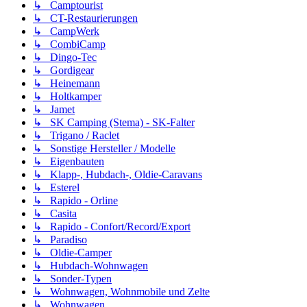
↳ Camptourist
↳ CT-Restaurierungen
↳ CampWerk
↳ CombiCamp
↳ Dingo-Tec
↳ Gordigear
↳ Heinemann
↳ Holtkamper
↳ Jamet
↳ SK Camping (Stema) - SK-Falter
↳ Trigano / Raclet
↳ Sonstige Hersteller / Modelle
↳ Eigenbauten
↳ Klapp-, Hubdach-, Oldie-Caravans
↳ Esterel
↳ Rapido - Orline
↳ Casita
↳ Rapido - Confort/Record/Export
↳ Paradiso
↳ Oldie-Camper
↳ Hubdach-Wohnwagen
↳ Sonder-Typen
↳ Wohnwagen, Wohnmobile und Zelte
↳ Wohnwagen