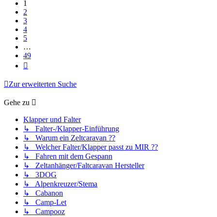
1
2
3
4
5
…
49
Nächste
Zur erweiterten Suche
Gehe zu
Klapper und Falter
↳ Falter-/Klapper-Einführung
↳ Warum ein Zeltcaravan ??
↳ Welcher Falter/Klapper passt zu MIR ??
↳ Fahren mit dem Gespann
↳ Zeltanhänger/Faltcaravan Hersteller
↳ 3DOG
↳ Alpenkreuzer/Stema
↳ Cabanon
↳ Camp-Let
↳ Campooz