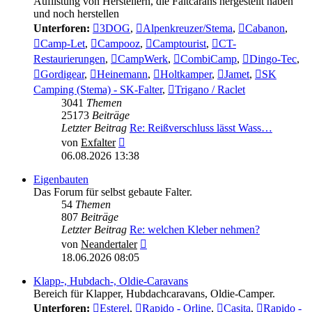
Auflistung von Herstellern, die Faltcarans hergestellt haben
und noch herstellen
Unterforen:
3DOG
,
Alpenkreuzer/Stema
,
Cabanon
,
Camp-Let
,
Campooz
,
Camptourist
,
CT-
Restaurierungen
,
CampWerk
,
CombiCamp
,
Dingo-Tec
,
Gordigear
,
Heinemann
,
Holtkamper
,
Jamet
,
SK
Camping (Stema) - SK-Falter
,
Trigano / Raclet
3041
Themen
25173
Beiträge
Letzter Beitrag
Re: Reißverschluss lässt Wass…
Neuester
von
Exfalter
Beitrag
06.08.2026 13:38
Eigenbauten
Das Forum für selbst gebaute Falter.
54
Themen
807
Beiträge
Letzter Beitrag
Re: welchen Kleber nehmen?
Neuester
von
Neandertaler
Beitrag
18.06.2026 08:05
Klapp-, Hubdach-, Oldie-Caravans
Bereich für Klapper, Hubdachcaravans, Oldie-Camper.
Unterforen:
Esterel
,
Rapido - Orline
,
Casita
,
Rapido -