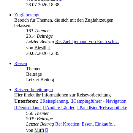
Beitrag
28.07.2026 18:38
Zugfahrzeuge
Bereich für Themen, die sich mit den Zugfahrzeugen
befassen.
163
Themen
2314
Beiträge
Letzter Beitrag
Re: Zieht jemand von Euch sch…
Neuester
von
Biestli
Beitrag
30.07.2026 12:35
Reisen
Themen
Beiträge
Letzter Beitrag
Reisevorbereitungen
Hier findet ihr Informationen zur Reisevorbereitung
Unterforen:
Reiseplanung
,
Campingführer - Navigation
,
Deutschland
,
Andere Länder
,
Packlisten/Reiseapotheke
556
Themen
5039
Beiträge
Letzter Beitrag
Re: Kroatien: Essen, Einkaufe…
Neuester
von
Miffi