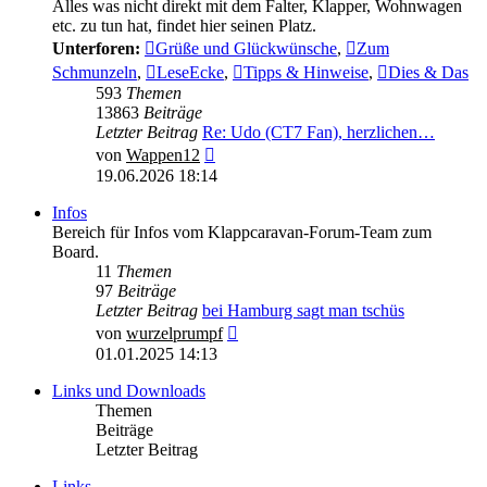
Alles was nicht direkt mit dem Falter, Klapper, Wohnwagen
etc. zu tun hat, findet hier seinen Platz.
Unterforen:
Grüße und Glückwünsche
,
Zum
Schmunzeln
,
LeseEcke
,
Tipps & Hinweise
,
Dies & Das
593
Themen
13863
Beiträge
Letzter Beitrag
Re: Udo (CT7 Fan), herzlichen…
Neuester
von
Wappen12
Beitrag
19.06.2026 18:14
Infos
Bereich für Infos vom Klappcaravan-Forum-Team zum
Board.
11
Themen
97
Beiträge
Letzter Beitrag
bei Hamburg sagt man tschüs
Neuester
von
wurzelprumpf
Beitrag
01.01.2025 14:13
Links und Downloads
Themen
Beiträge
Letzter Beitrag
Links