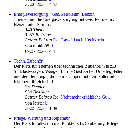
Beitrag
27.06.2025 14:47
Energieversorgung - Gas, Petroleum, Benzin
Themen um die Energieversorgung mit Gas, Petroleum,
Benzin oder Spiritus.
140
Themen
1357
Beiträge
Letzter Beitrag
Re: Gasschlauch Heckküche
Neuester
von
rapido98
Beitrag
09.07.2026 14:41
Techn. Zubehör
Der Platz für Themen über technisches Zubehör, wie z.B.
Stützlastwaagen, Waagen für die Gasflasche, Unterlegplatten
und dererlei Dinge, die beim Campen mit dem Falter oder
Klapper hilfreich sind.
76
Themen
934
Beiträge
Letzter Beitrag
Re: Nicht mehr erhältliche Gu…
Neuester
von
letzter
Beitrag
20.05.2026 11:08
Pflege, Wartung und Reparatur
Der Platz für alles um o.a. Punkte, z.B. Säuberung, Pflege,