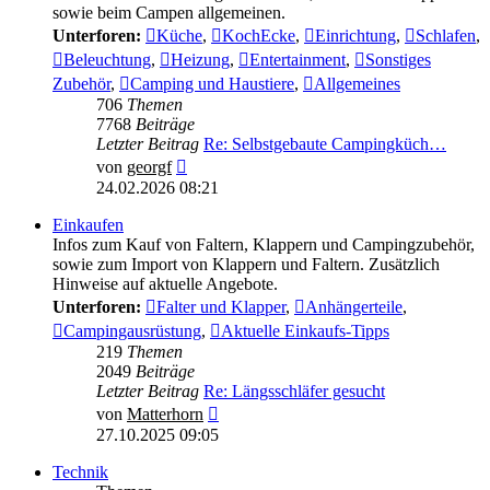
sowie beim Campen allgemeinen.
Unterforen:
Küche
,
KochEcke
,
Einrichtung
,
Schlafen
,
Beleuchtung
,
Heizung
,
Entertainment
,
Sonstiges
Zubehör
,
Camping und Haustiere
,
Allgemeines
706
Themen
7768
Beiträge
Letzter Beitrag
Re: Selbstgebaute Campingküch…
Neuester
von
georgf
Beitrag
24.02.2026 08:21
Einkaufen
Infos zum Kauf von Faltern, Klappern und Campingzubehör,
sowie zum Import von Klappern und Faltern. Zusätzlich
Hinweise auf aktuelle Angebote.
Unterforen:
Falter und Klapper
,
Anhängerteile
,
Campingausrüstung
,
Aktuelle Einkaufs-Tipps
219
Themen
2049
Beiträge
Letzter Beitrag
Re: Längsschläfer gesucht
Neuester
von
Matterhorn
Beitrag
27.10.2025 09:05
Technik