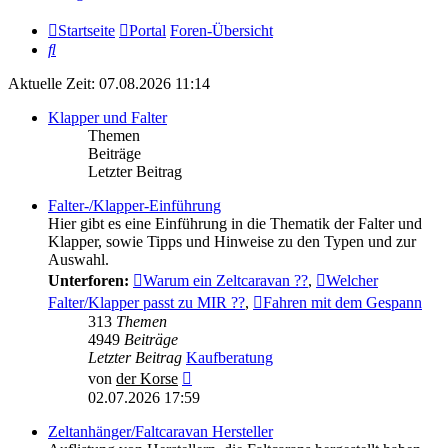
Startseite
Portal
Foren-Übersicht
Suche
Aktuelle Zeit: 07.08.2026 11:14
Klapper und Falter
Themen
Beiträge
Letzter Beitrag
Falter-/Klapper-Einführung
Hier gibt es eine Einführung in die Thematik der Falter und
Klapper, sowie Tipps und Hinweise zu den Typen und zur
Auswahl.
Unterforen:
Warum ein Zeltcaravan ??
,
Welcher
Falter/Klapper passt zu MIR ??
,
Fahren mit dem Gespann
313
Themen
4949
Beiträge
Letzter Beitrag
Kaufberatung
Neuester
von
der Korse
Beitrag
02.07.2026 17:59
Zeltanhänger/Faltcaravan Hersteller