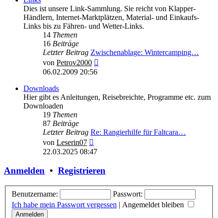
Dies ist unsere Link-Sammlung. Sie reicht von Klapper-
Händlern, Internet-Marktplätzen, Material- und Einkaufs-
Links bis zu Fähren- und Wetter-Links.
14
Themen
16
Beiträge
Letzter Beitrag
Zwischenablage: Wintercamping…
Neuester
von
Petrov2000
Beitrag
06.02.2009 20:56
Downloads
Hier gibt es Anleitungen, Reisebreichte, Programme etc. zum
Downloaden
19
Themen
87
Beiträge
Letzter Beitrag
Re: Rangierhilfe für Faltcara…
Neuester
von
Leserin07
Beitrag
22.03.2025 08:47
Anmelden
•
Registrieren
Benutzername:
Passwort:
Ich habe mein Passwort vergessen
|
Angemeldet bleiben