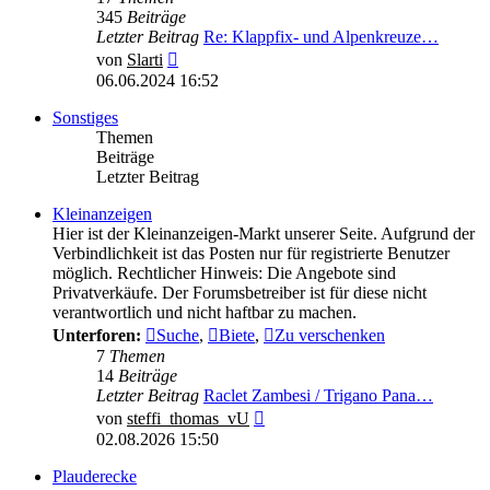
345
Beiträge
Letzter Beitrag
Re: Klappfix- und Alpenkreuze…
Neuester
von
Slarti
Beitrag
06.06.2024 16:52
Sonstiges
Themen
Beiträge
Letzter Beitrag
Kleinanzeigen
Hier ist der Kleinanzeigen-Markt unserer Seite. Aufgrund der
Verbindlichkeit ist das Posten nur für registrierte Benutzer
möglich. Rechtlicher Hinweis: Die Angebote sind
Privatverkäufe. Der Forumsbetreiber ist für diese nicht
verantwortlich und nicht haftbar zu machen.
Unterforen:
Suche
,
Biete
,
Zu verschenken
7
Themen
14
Beiträge
Letzter Beitrag
Raclet Zambesi / Trigano Pana…
Neuester
von
steffi_thomas_vU
Beitrag
02.08.2026 15:50
Plauderecke