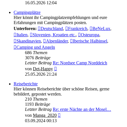
Beitrag
16.05.2026 12:04
Campingplätze
Hier könnt ihr Campingplatzempfehlungen und eure
Erfahrungen mit Campingplätzen posten.
Unterforen:
Deutschland
,
Frankreich
,
BeNeLux
,
Italien
,
Slovenien, Kroatien etc.
,
Osteuropa
,
Skandinavien
,
Alpenländer
,
Iberische Halbinsel
,
Camping und Angeln
686
Themen
3076
Beiträge
Letzter Beitrag
Re: Nordsee Camp Norddeich
Neuester
von
Det-Happy
Beitrag
25.05.2026 21:24
Reiseberichte
Hier können Reiseberichte über schöne Reisen, gerne
bebildert, gepostet werden.
210
Themen
1193
Beiträge
Letzter Beitrag
Re: erste Nächte an der Mosel…
Neuester
von
Manga_2020
Beitrag
03.09.2024 00:13