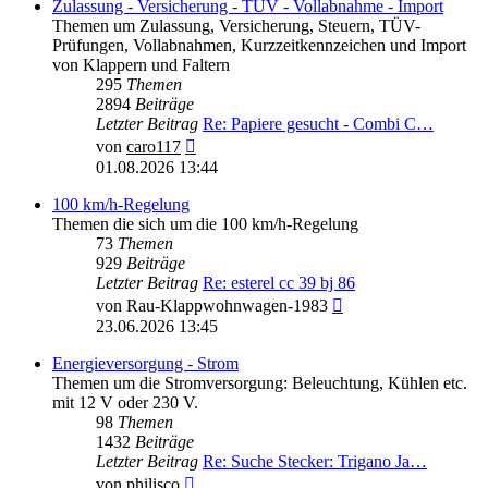
Zulassung - Versicherung - TÜV - Vollabnahme - Import
Themen um Zulassung, Versicherung, Steuern, TÜV-
Prüfungen, Vollabnahmen, Kurzzeitkennzeichen und Import
von Klappern und Faltern
295
Themen
2894
Beiträge
Letzter Beitrag
Re: Papiere gesucht - Combi C…
Neuester
von
caro117
Beitrag
01.08.2026 13:44
100 km/h-Regelung
Themen die sich um die 100 km/h-Regelung
73
Themen
929
Beiträge
Letzter Beitrag
Re: esterel cc 39 bj 86
Neuester
von
Rau-Klappwohnwagen-1983
Beitrag
23.06.2026 13:45
Energieversorgung - Strom
Themen um die Stromversorgung: Beleuchtung, Kühlen etc.
mit 12 V oder 230 V.
98
Themen
1432
Beiträge
Letzter Beitrag
Re: Suche Stecker: Trigano Ja…
Neuester
von
philisco