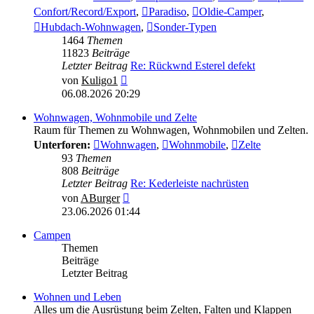
Confort/Record/Export
,
Paradiso
,
Oldie-Camper
,
Hubdach-Wohnwagen
,
Sonder-Typen
1464
Themen
11823
Beiträge
Letzter Beitrag
Re: Rückwnd Esterel defekt
Neuester
von
Kuligo1
Beitrag
06.08.2026 20:29
Wohnwagen, Wohnmobile und Zelte
Raum für Themen zu Wohnwagen, Wohnmobilen und Zelten.
Unterforen:
Wohnwagen
,
Wohnmobile
,
Zelte
93
Themen
808
Beiträge
Letzter Beitrag
Re: Kederleiste nachrüsten
Neuester
von
ABurger
Beitrag
23.06.2026 01:44
Campen
Themen
Beiträge
Letzter Beitrag
Wohnen und Leben
Alles um die Ausrüstung beim Zelten, Falten und Klappen