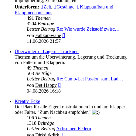
Imprägnierung, Zeltreparatur, etc.
Unterforen:
Zelt
,
Gestänge
,
Klappaufbau und
Klappmechanismus
491
Themen
3504
Beiträge
Letzter Beitrag
Re: Wie wurde Zeltstoff zwisc…
Neuester
von
Faltkarawane
Beitrag
11.06.2026 21:57
Überwintern - Lagern - Trocknen
Themen um die Überwinterung, Lagerung und Trocknung
von Faltern und Klappern.
49
Themen
563
Beiträge
Letzter Beitrag
Re: Camp-Let Passion samt Lad…
Neuester
von
Det-Happy
Beitrag
04.08.2026 16:18
Kreativ-Ecke
Der Platz für alle Eigenkonstruktionen in und am Klapper
oder Falter. "Zum Nachbau empfohlen"
106
Themen
1318
Beiträge
Letzter Beitrag
Achse neu Federn
Neuester
von
Dirkdirkdirk