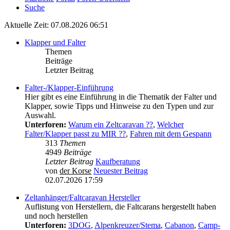
Suche
Aktuelle Zeit: 07.08.2026 06:51
Klapper und Falter
Themen
Beiträge
Letzter Beitrag
Falter-/Klapper-Einführung
Hier gibt es eine Einführung in die Thematik der Falter und
Klapper, sowie Tipps und Hinweise zu den Typen und zur
Auswahl.
Unterforen:
Warum ein Zeltcaravan ??
,
Welcher
Falter/Klapper passt zu MIR ??
,
Fahren mit dem Gespann
313
Themen
4949
Beiträge
Letzter Beitrag
Kaufberatung
von
der Korse
Neuester Beitrag
02.07.2026 17:59
Zeltanhänger/Faltcaravan Hersteller
Auflistung von Herstellern, die Faltcarans hergestellt haben
und noch herstellen
Unterforen:
3DOG
,
Alpenkreuzer/Stema
,
Cabanon
,
Camp-