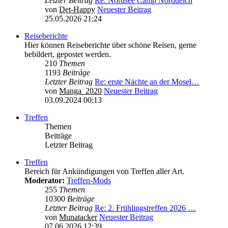
Letzter Beitrag
Re: Nordsee Camp Norddeich
von
Det-Happy
Neuester Beitrag
25.05.2026 21:24
Reiseberichte
Hier können Reiseberichte über schöne Reisen, gerne
bebildert, gepostet werden.
210
Themen
1193
Beiträge
Letzter Beitrag
Re: erste Nächte an der Mosel…
von
Manga_2020
Neuester Beitrag
03.09.2024 00:13
Treffen
Themen
Beiträge
Letzter Beitrag
Treffen
Bereich für Ankündigungen von Treffen aller Art.
Moderator:
Treffen-Mods
255
Themen
10300
Beiträge
Letzter Beitrag
Re: 2. Frühlingstreffen 2026 …
von
Munatacker
Neuester Beitrag
07.06.2026 12:39