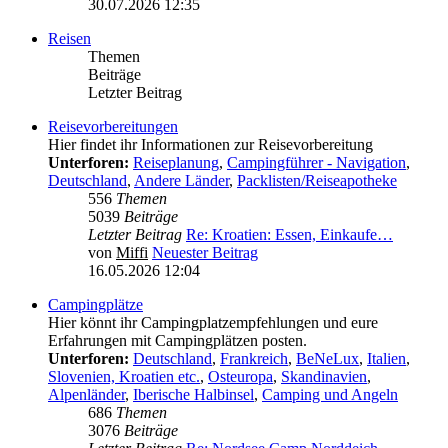
30.07.2026 12:35
Reisen
Themen
Beiträge
Letzter Beitrag
Reisevorbereitungen
Hier findet ihr Informationen zur Reisevorbereitung
Unterforen:
Reiseplanung
,
Campingführer - Navigation
,
Deutschland
,
Andere Länder
,
Packlisten/Reiseapotheke
556
Themen
5039
Beiträge
Letzter Beitrag
Re: Kroatien: Essen, Einkaufe…
von
Miffi
Neuester Beitrag
16.05.2026 12:04
Campingplätze
Hier könnt ihr Campingplatzempfehlungen und eure
Erfahrungen mit Campingplätzen posten.
Unterforen:
Deutschland
,
Frankreich
,
BeNeLux
,
Italien
,
Slovenien, Kroatien etc.
,
Osteuropa
,
Skandinavien
,
Alpenländer
,
Iberische Halbinsel
,
Camping und Angeln
686
Themen
3076
Beiträge