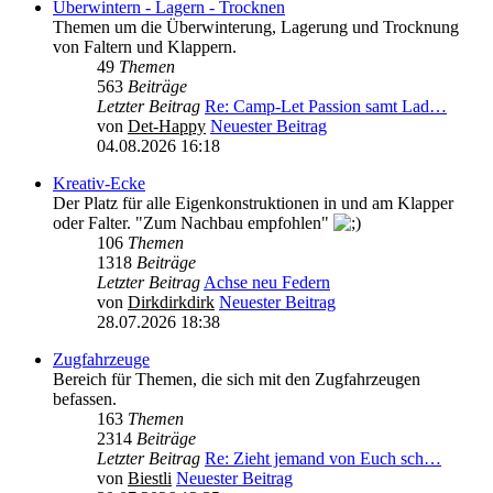
Überwintern - Lagern - Trocknen
Themen um die Überwinterung, Lagerung und Trocknung
von Faltern und Klappern.
49
Themen
563
Beiträge
Letzter Beitrag
Re: Camp-Let Passion samt Lad…
von
Det-Happy
Neuester Beitrag
04.08.2026 16:18
Kreativ-Ecke
Der Platz für alle Eigenkonstruktionen in und am Klapper
oder Falter. "Zum Nachbau empfohlen"
106
Themen
1318
Beiträge
Letzter Beitrag
Achse neu Federn
von
Dirkdirkdirk
Neuester Beitrag
28.07.2026 18:38
Zugfahrzeuge
Bereich für Themen, die sich mit den Zugfahrzeugen
befassen.
163
Themen
2314
Beiträge
Letzter Beitrag
Re: Zieht jemand von Euch sch…
von
Biestli
Neuester Beitrag