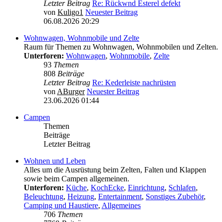
Letzter Beitrag
Re: Rückwnd Esterel defekt
von
Kuligo1
Neuester Beitrag
06.08.2026 20:29
Wohnwagen, Wohnmobile und Zelte
Raum für Themen zu Wohnwagen, Wohnmobilen und Zelten.
Unterforen:
Wohnwagen
,
Wohnmobile
,
Zelte
93
Themen
808
Beiträge
Letzter Beitrag
Re: Kederleiste nachrüsten
von
ABurger
Neuester Beitrag
23.06.2026 01:44
Campen
Themen
Beiträge
Letzter Beitrag
Wohnen und Leben
Alles um die Ausrüstung beim Zelten, Falten und Klappen
sowie beim Campen allgemeinen.
Unterforen:
Küche
,
KochEcke
,
Einrichtung
,
Schlafen
,
Beleuchtung
,
Heizung
,
Entertainment
,
Sonstiges Zubehör
,
Camping und Haustiere
,
Allgemeines
706
Themen