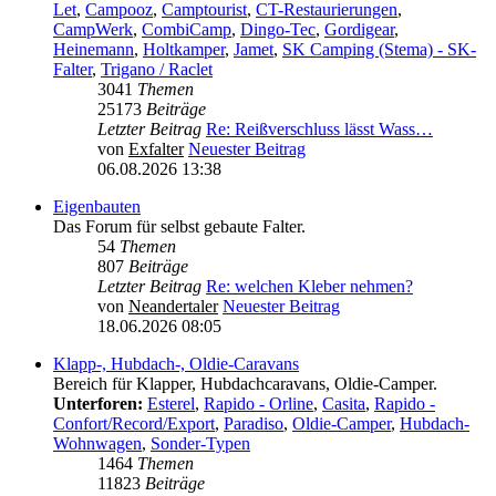
Let
,
Campooz
,
Camptourist
,
CT-Restaurierungen
,
CampWerk
,
CombiCamp
,
Dingo-Tec
,
Gordigear
,
Heinemann
,
Holtkamper
,
Jamet
,
SK Camping (Stema) - SK-
Falter
,
Trigano / Raclet
3041
Themen
25173
Beiträge
Letzter Beitrag
Re: Reißverschluss lässt Wass…
von
Exfalter
Neuester Beitrag
06.08.2026 13:38
Eigenbauten
Das Forum für selbst gebaute Falter.
54
Themen
807
Beiträge
Letzter Beitrag
Re: welchen Kleber nehmen?
von
Neandertaler
Neuester Beitrag
18.06.2026 08:05
Klapp-, Hubdach-, Oldie-Caravans
Bereich für Klapper, Hubdachcaravans, Oldie-Camper.
Unterforen:
Esterel
,
Rapido - Orline
,
Casita
,
Rapido -
Confort/Record/Export
,
Paradiso
,
Oldie-Camper
,
Hubdach-
Wohnwagen
,
Sonder-Typen
1464
Themen
11823
Beiträge