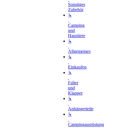
Sonstiges
Zubehör
↳
Camping
und
Haustiere
↳
Allgemeines
↳
Einkaufen
↳
Falter
und
Klapper
↳
Anhängerteile
↳
Campingausrüstung