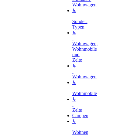
Wohnwagen
↳
Sonder-
Typen
↳
Wohnwagen,
Wohnmobile
und
Zelte
↳
Wohnwagen
↳
Wohnmobile
↳
Zelte
Campen
↳
Wohnen