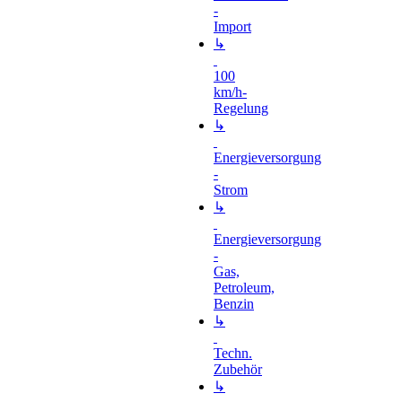
-
Import
↳
100
km/h-
Regelung
↳
Energieversorgung
-
Strom
↳
Energieversorgung
-
Gas,
Petroleum,
Benzin
↳
Techn.
Zubehör
↳