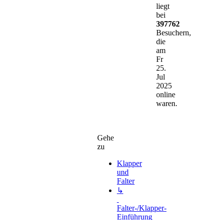
liegt
bei
397762
Besuchern,
die
am
Fr
25.
Jul
2025
online
waren.
Gehe
zu
Klapper
und
Falter
↳
Falter-/Klapper-
Einführung