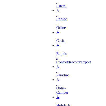
Esterel
↳
Rapido
-
Orline
↳
Casita
↳
Rapido
-
Confort/Record/Export
↳
Paradiso
↳
Oldie-
Camper
↳
Hubdach-