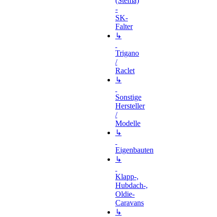
(Stema)
-
SK-
Falter
↳
Trigano
/
Raclet
↳
Sonstige
Hersteller
/
Modelle
↳
Eigenbauten
↳
Klapp-,
Hubdach-,
Oldie-
Caravans
↳