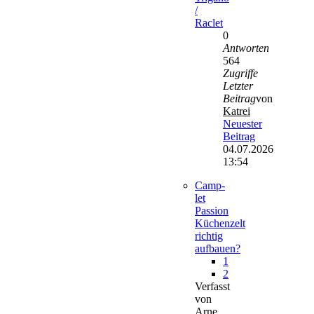
/
Raclet
0
Antworten
564
Zugriffe
Letzter
Beitrag
von
Katrei
Neuester
Beitrag
04.07.2026
13:54
Camp-
let
Passion
Küchenzelt
richtig
aufbauen?
1
2
Verfasst
von
Arne_