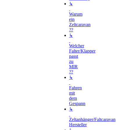
↳
Warum
ein
Zeltcaravan
??
↳
Welcher
Falter/Klapper
passt
zu
MIR
??
↳
Fahren
mit
dem
Gespann
↳
Zeltanhänger/Faltcaravan
Hersteller