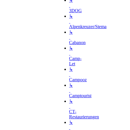
↳
3DOG
↳
Alpenkreuzer/Stema
↳
Cabanon
↳
Camp-
Let
↳
Campooz
↳
Camptourist
↳
CT-
Restaurierungen
↳