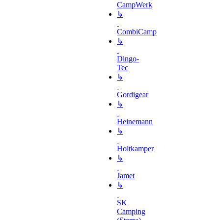
CampWerk
↳
CombiCamp
↳
Dingo-
Tec
↳
Gordigear
↳
Heinemann
↳
Holtkamper
↳
Jamet
↳
SK
Camping