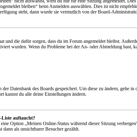
en“ nicht auswählst, wirst du nur für eine Sitzung angemeldet. Dies
Angemeldet bleiben“ beim Anmelden auswählen. Dies ist nicht empfehle
Verfügung steht, dann wurde sie vermutlich von der Board-Administratio
 hat und die dafür sorgen, dass du im Forum angemeldet bleibst. Außer
tiviert wurden. Wenn du Probleme bei der An- oder Abmeldung hast, ka
 in der Datenbank des Boards gespeichert. Um diese zu ändern, gehe in
t kannst du alle deine Einstellungen ändern.
-Liste auftaucht?
n eine Option „Meinen Online-Status während dieser Sitzung verbergen
t dann als unsichtbarer Besucher gezählt.