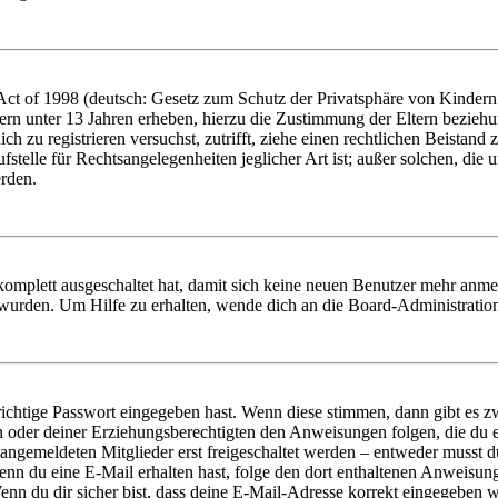
t of 1998 (deutsch: Gesetz zum Schutz der Privatsphäre von Kindern i
ern unter 13 Jahren erheben, hierzu die Zustimmung der Eltern bezieh
dich zu registrieren versuchst, zutrifft, ziehe einen rechtlichen Beista
stelle für Rechtsangelegenheiten jeglicher Art ist; außer solchen, die
erden.
 komplett ausgeschaltet hat, damit sich keine neuen Benutzer mehr anm
 wurden. Um Hilfe zu erhalten, wende dich an die Board-Administratio
richtige Passwort eingegeben hast. Wenn diese stimmen, dann gibt es
ern oder deiner Erziehungsberechtigten den Anweisungen folgen, die du e
 angemeldeten Mitglieder erst freigeschaltet werden – entweder musst du
. Wenn du eine E-Mail erhalten hast, folge den dort enthaltenen Anweis
nn du dir sicher bist, dass deine E-Mail-Adresse korrekt eingegeben w