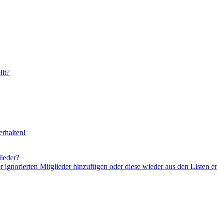
lt?
rhalten!
lieder?
er ignorierten Mitglieder hinzufügen oder diese wieder aus den Listen e