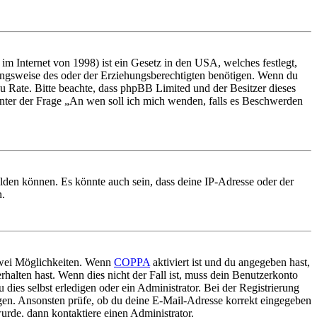
m Internet von 1998) ist ein Gesetz in den USA, welches festlegt,
ungsweise des oder der Erziehungsberechtigten benötigen. Wenn du
nd zu Rate. Bitte beachte, dass phpBB Limited und der Besitzer dieses
 unter der Frage „An wen soll ich mich wenden, falls es Beschwerden
elden können. Es könnte auch sein, dass deine IP-Adresse oder der
n.
 zwei Möglichkeiten. Wenn
COPPA
aktiviert ist und du angegeben hast,
rhalten hast. Wenn dies nicht der Fall ist, muss dein Benutzerkonto
 dies selbst erledigen oder ein Administrator. Bei der Registrierung
ungen. Ansonsten prüfe, ob du deine E-Mail-Adresse korrekt eingegeben
urde, dann kontaktiere einen Administrator.