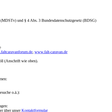
ag (MDSTv) und § 4 Abs. 3 Bundesdatenschutzgesetz (BDSG)
e
faltcaravanforum.de
,
www.falt-caravan.de
ll (Anschrift wie oben).
emen:
suche o.ä.):
agen:
oder über unser
Kontaktformular