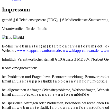
Impressum
gemäß § 6 Teledienstegesetz (TDG), § 6 Mediendienste-Staatsvertr
Verantwortlich für den Inhalt:
E-Mail : w e b m a s t e r ( at ) k l a p p c a r a v a n f o r u m ( dot ) d 
Website :
www.klappcaravanforum.de
,
www.klapp-caravan.de
,
www.
Inhaltlich Verantwortlicher gemäß § 10 Absatz 3 MDStV: Norbert Grö
Kontaktmöglichkeiten:
bei Problemen und Fragen bzw. Benutzeranmeldung, Benutzerprobl
Email an u s e r s u p p o r t(ad)k l a p p c a r a v a n f o r u m(dot)d e
bei allgemeinen Anfragen (Websiteprobleme, Werbeanfragen, Werksbe
Email an i n f o(ad)k l a p p c a r a v a n f o r u m(dot)d e
bei speziellen Anfragen oder Problemen, besonders bei rechtlichen Fr
Email an w e b m a s t e r(ad)k l a p p c a r a v a n f o r u m(dot)d e 