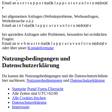
Email an u s e r s u p p o r t(ad)k l a p p c a r a v a n f o r u m(dot)d
e
bei allgemeinen Anfragen (Websiteprobleme, Werbeanfragen,
Werksbesuche o.ä.):
Email an i n f o(ad)k l a p p c a r a v a n f o r u m(dot)d e
bei speziellen Anfragen oder Problemen, besonders bei rechtlichen
Fragen:
Email an w e b m a s t e r(ad)k l a p p c a r a v a n f o r u m(dot)d e
oder über unser
Kontaktformular
Nutzungsbedingungen und
Datenschutzerklärung
Du kannst die Nutzungsbedingungen und die Datenschutzrichtlinie
hier nachlesen:
Nutzungsbedingungen
und
Datenschutzerklärung
Startseite
Portal
Foren-Übersicht
Alle Zeiten sind
UTC+02:00
Alle Cookies löschen
Datenschutzerklärung
Impressum