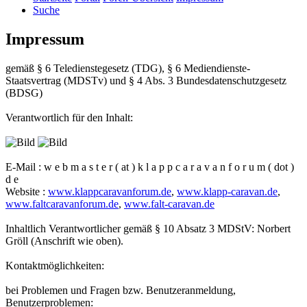
Suche
Impressum
gemäß § 6 Teledienstegesetz (TDG), § 6 Mediendienste-
Staatsvertrag (MDSTv) und § 4 Abs. 3 Bundesdatenschutzgesetz
(BDSG)
Verantwortlich für den Inhalt:
E-Mail : w e b m a s t e r ( at ) k l a p p c a r a v a n f o r u m ( dot )
d e
Website :
www.klappcaravanforum.de
,
www.klapp-caravan.de
,
www.faltcaravanforum.de
,
www.falt-caravan.de
Inhaltlich Verantwortlicher gemäß § 10 Absatz 3 MDStV: Norbert
Gröll (Anschrift wie oben).
Kontaktmöglichkeiten:
bei Problemen und Fragen bzw. Benutzeranmeldung,
Benutzerproblemen: