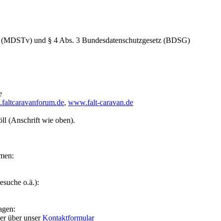
ag (MDSTv) und § 4 Abs. 3 Bundesdatenschutzgesetz (BDSG)
e
faltcaravanforum.de
,
www.falt-caravan.de
ll (Anschrift wie oben).
emen:
suche o.ä.):
agen:
oder über unser
Kontaktformular