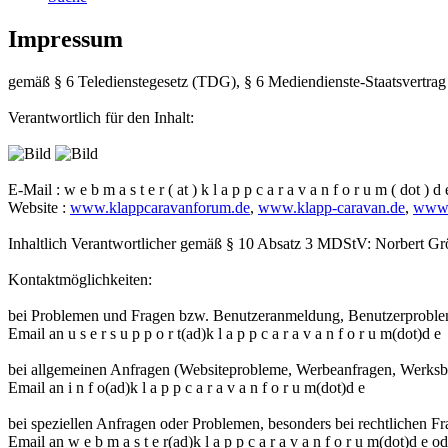
Impressum
gemäß § 6 Teledienstegesetz (TDG), § 6 Mediendienste-Staatsvertr
Verantwortlich für den Inhalt:
E-Mail : w e b m a s t e r ( at ) k l a p p c a r a v a n f o r u m ( dot ) d 
Website :
www.klappcaravanforum.de
,
www.klapp-caravan.de
,
www.
Inhaltlich Verantwortlicher gemäß § 10 Absatz 3 MDStV: Norbert Grö
Kontaktmöglichkeiten:
bei Problemen und Fragen bzw. Benutzeranmeldung, Benutzerprobl
Email an u s e r s u p p o r t(ad)k l a p p c a r a v a n f o r u m(dot)d e
bei allgemeinen Anfragen (Websiteprobleme, Werbeanfragen, Werksbe
Email an i n f o(ad)k l a p p c a r a v a n f o r u m(dot)d e
bei speziellen Anfragen oder Problemen, besonders bei rechtlichen Fr
Email an w e b m a s t e r(ad)k l a p p c a r a v a n f o r u m(dot)d e 